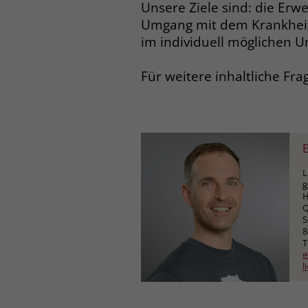
Unsere Ziele sind: die Erw
Umgang mit dem Krankheit
im individuell möglichen 
Für weitere inhaltliche Fra
E
L
g
H
Q
S
8
T
e
l