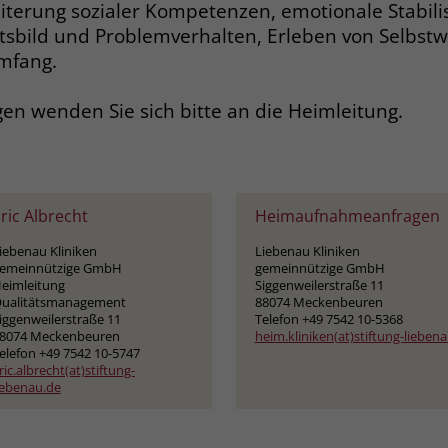
eiterung sozialer Kompetenzen, emotionale Stabilis
sbild und Problemverhalten, Erleben von Selbst
Name
_gcl_dc
Umfang.
Anbieter
Google Ads
gen wenden Sie sich bitte an die Heimleitung.
Laufzeit
90 Tage
Dieses Cookie wird gesetzt, wenn ein User
über einen Klick auf eine Google
ric Albrecht
Heimaufnahmeanfragen
Werbeanzeige auf die Website gelangt. Es
enthält Informationen darüber, welche
iebenau Kliniken
Liebenau Kliniken
Zweck
emeinnützige GmbH
gemeinnützige GmbH
Werbeanzeige geklickt wurde, sodass erzielte
eimleitung
Siggenweilerstraße 11
Erfolge wie z.B. Bestellungen oder
ualitätsmanagement
88074 Meckenbeuren
Kontaktanfragen der Anzeige zugewiesen
iggenweilerstraße 11
Telefon +49 7542 10-5368
werden können.
8074 Meckenbeuren
heim.kliniken(at)stiftung-lieben
elefon +49 7542 10-5747
ric.albrecht(at)stiftung-
iebenau.de
Name
_fbp
Anbieter
Facebook