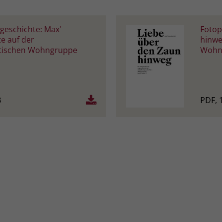
geschichte: Max'
Fotop
e auf der
hinwe
tischen Wohngruppe
Wohng
B
PDF, 