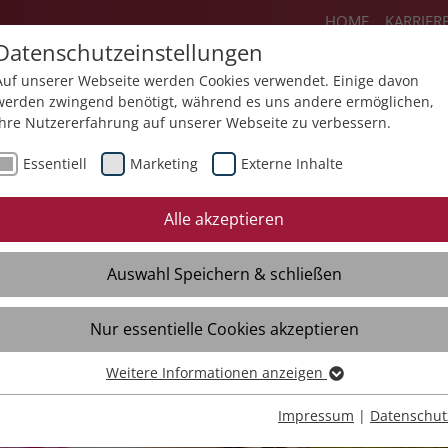
HOME
KARRIER
Datenschutzeinstellungen
Auf unserer Webseite werden Cookies verwendet. Einige davon
werden zwingend benötigt, während es uns andere ermöglichen,
Ihre Nutzererfahrung auf unserer Webseite zu verbessern.
Angebote
Über uns
Aktuelles
Essentiell
Marketing
Externe Inhalte
Alle akzeptieren
Auswahl Speichern & schließen
Nur essentielle Cookies akzeptieren
m Hegenberg
Weitere Informationen anzeigen
Essentiell
Essentielle Cookies werden für grundlegende Funktionen der
Impressum
|
Datenschut
Webseite benötigt. Dadurch ist gewährleistet, dass die Webseite