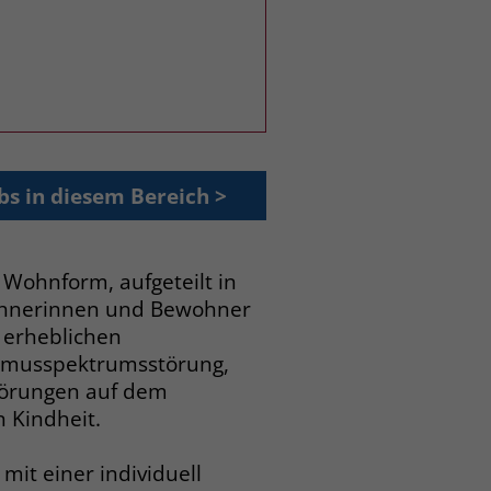
bs in diesem Bereich >
 Wohnform, aufgeteilt in
wohnerinnen und Bewohner
 erheblichen
tismusspektrumsstörung,
törungen auf dem
 Kindheit.
mit einer individuell