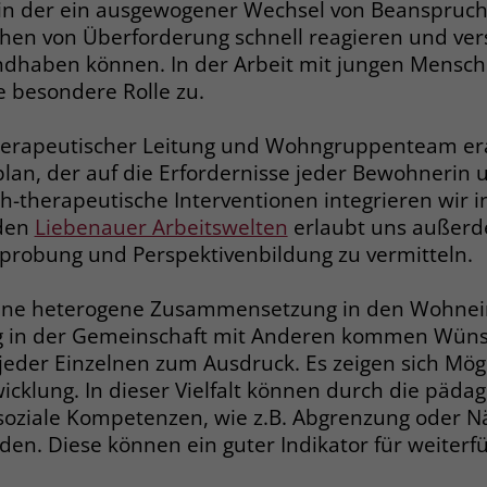
Anbieter
Google Ads
, in der ein ausgewogener Wechsel von Beanspruc
Name
__cf_bm
eichen von Überforderung schnell reagieren und ve
Laufzeit
90 Tage
Anbieter
.fonts.net
ndhaben können. In der Arbeit mit jungen Mensc
e besondere Rolle zu.
Zweck
Enthält eine zufallsgenerierte User-ID.
Laufzeit
30 Minuten
herapeutischer Leitung und Wohngruppenteam era
This cookie, set by Cloudflare, is used to
Zweck
Name
_gcl_aw
lan, der auf die Erfordernisse jeder Bewohnerin
support Cloudflare Bot Management.
h-therapeutische Interventionen integrieren wir 
Anbieter
Google Ads
 den
Liebenauer Arbeitswelten
erlaubt uns außerd
Name
JSessionID
probung und Perspektivenbildung zu vermitteln.
Laufzeit
90 Tage
Anbieter
jobs.stiftung-liebenau.de
 eine heterogene Zusammensetzung in den Wohneinh
Dieses Cookie wird gesetzt, wenn ein User
über einen Klick auf eine Google
ng in der Gemeinschaft mit Anderen kommen Wünsc
Laufzeit
Session
Werbeanzeige auf die Website gelangt. Es
eder Einzelnen zum Ausdruck. Es zeigen sich Mög
enthält Informationen darüber, welche
Behält die Zustände des Benutzers bei allen
cklung. In dieser Vielfalt können durch die päda
Zweck
Zweck
Werbeanzeige geklickt wurde, sodass erzielte
Seitenanfragen bei.
ziale Kompetenzen, wie z.B. Abgrenzung oder Nä
Erfolge wie z.B. Bestellungen oder
en. Diese können ein guter Indikator für weiterf
Kontaktanfragen der Anzeige zugewiesen
werden können.