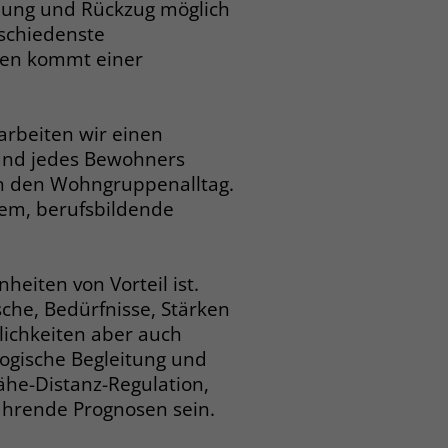
hung und Rückzug möglich
rschiedenste
hen kommt einer
rbeiten wir einen
 und jedes Bewohners
in den Wohngruppenalltag.
em, berufsbildende
eiten von Vorteil ist.
he, Bedürfnisse, Stärken
lichkeiten aber auch
gogische Begleitung und
he-Distanz-Regulation,
ührende Prognosen sein.