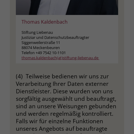
Name
__cf_bm
Name
_gcl_au
Thomas Kaldenbach
Anbieter
.fonts.net
Anbieter
Google Ads
Stiftung Liebenau
Laufzeit
30 Minuten
Justiziar und Datenschutzbeauftragter
Laufzeit
90 Tage
Siggenweilerstraße 11
This cookie, set by Cloudflare, is used to
88074 Meckenbeuren
Zweck
Zweck
Enthält eine zufallsgenerierte User-ID.
Telefon +49 7542 10-1101
support Cloudflare Bot Management.
thomas.kaldenbach(at)stiftung-liebenau.de
Name
_gcl_aw
Name
JSessionID
(4) Teilweise bedienen wir uns zur
Verarbeitung Ihrer Daten externer
Anbieter
Google Ads
Anbieter
jobs.stiftung-liebenau.de
Dienstleister. Diese wurden von uns
Laufzeit
90 Tage
sorgfältig ausgewählt und beauftragt,
Laufzeit
Session
sind an unsere Weisungen gebunden
Dieses Cookie wird gesetzt, wenn ein
Behält die Zustände des Benutzers bei
und werden regelmäßig kontrolliert.
Zweck
User über einen Klick auf eine Google
allen Seitenanfragen bei.
Falls wir für einzelne Funktionen
Werbeanzeige auf die Website gelangt.
unseres Angebots auf beauftragte
Es enthält Informationen darüber,
Zweck