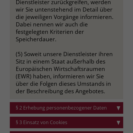
Dienstleister zurückgreifen, werden
welche Werbeanzeige geklickt wurde,
wir Sie untenstehend im Detail über
sodass erzielte Erfolge wie z.B.
Bestellungen oder Kontaktanfragen der
die jeweiligen Vorgänge informieren.
Anzeige zugewiesen werden können.
Dabei nennen wir auch die
festgelegten Kriterien der
Speicherdauer.
Name
_gcl_dc
(5) Soweit unsere Dienstleister ihren
Anbieter
Google Ads
Sitz in einem Staat außerhalb des
Laufzeit
90 Tage
Europäischen Wirtschaftsraumen
(EWR) haben, informieren wir Sie
Dieses Cookie wird gesetzt, wenn ein
über die Folgen dieses Umstands in
User über einen Klick auf eine Google
der Beschreibung des Angebotes.
Werbeanzeige auf die Website gelangt.
Es enthält Informationen darüber,
Zweck
welche Werbeanzeige geklickt wurde,
§ 2 Erhebung personenbezogener Daten
sodass erzielte Erfolge wie z.B.
Bestellungen oder Kontaktanfragen der
(1) Bei einer informatorischen
§ 3 Einsatz von Cookies
Anzeige zugewiesen werden können.
Nutzung der Website, d. h. wenn Sie