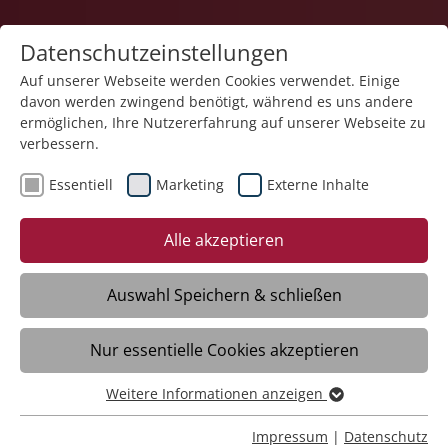
Datenschutzeinstellungen
Auf unserer Webseite werden Cookies verwendet. Einige
davon werden zwingend benötigt, während es uns andere
Gesundheit
ermöglichen, Ihre Nutzererfahrung auf unserer Webseite zu
verbessern.
Essentiell
Marketing
Externe Inhalte
Alle akzeptieren
Auswahl Speichern & schließen
Datenschutzerklärung
Nur essentielle Cookies akzeptieren
Weitere Informationen anzeigen
Essentiell
§ 1 Information über die Erhebung
Essentielle Cookies werden für grundlegende Funktionen
personenbezogener Daten
Impressum
|
Datenschutz