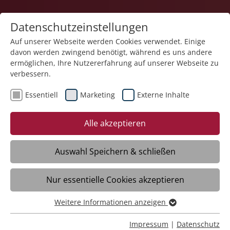
Datenschutzeinstellungen
Auf unserer Webseite werden Cookies verwendet. Einige
davon werden zwingend benötigt, während es uns andere
Gesundheit
ermöglichen, Ihre Nutzererfahrung auf unserer Webseite zu
verbessern.
Essentiell
Marketing
Externe Inhalte
Alle akzeptieren
Auswahl Speichern & schließen
Fachlichkeit
Nur essentielle Cookies akzeptieren
Weitere Informationen anzeigen
Krankheitsverständnis im
Essentiell
psychiatrischen Kontext
Essentielle Cookies werden für grundlegende Funktionen
Impressum
|
Datenschutz