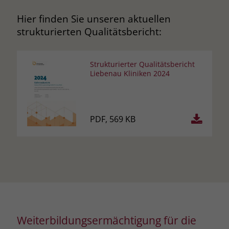
zeigen. Das _fbp-Cookie sammelt keine
persönlich identifizierbaren
Hier finden Sie unseren aktuellen
Informationen und wird von Facebook
strukturierten Qualitätsbericht:
nur platziert, um Daten an das
Unternehmen zurückzusenden.
Strukturierter Qualitätsbericht
Liebenau Kliniken 2024
PDF, 569 KB
Weiterbildungsermächtigung für die