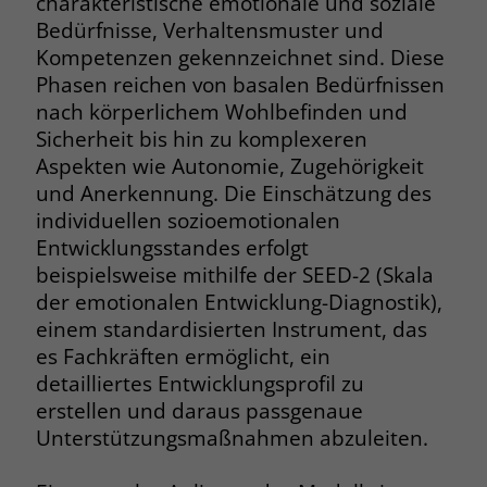
charakteristische emotionale und soziale
Browsers und die Einstellungen
Bedürfnisse, Verhaltensmuster und
exklusiv für diese Website zu speichern.
Name
PHPSESSID
Kompetenzen gekennzeichnet sind. Diese
Zweck
Dadurch wird gewährleistet, dass
Phasen reichen von basalen Bedürfnissen
Aktionen, die bei späteren Besuchen
Anbieter
stiftung-liebenau.de
nach körperlichem Wohlbefinden und
derselben Website durchgeführt
Sicherheit bis hin zu komplexeren
werden, mit derselben
Laufzeit
Session
Aspekten wie Autonomie, Zugehörigkeit
Benutzerkennung verknüpft werden.
und Anerkennung. Die Einschätzung des
Behält die Zustände des Benutzers bei
Zweck
individuellen sozioemotionalen
allen Seitenanfragen bei.
Name
_clsk
Entwicklungsstandes erfolgt
beispielsweise mithilfe der SEED-2 (Skala
Anbieter
www.clarity.ms
Name
cookie_optin
der emotionalen Entwicklung-Diagnostik),
einem standardisierten Instrument, das
Laufzeit
1 Jahr
Anbieter
www.stiftung-liebenau.de
es Fachkräften ermöglicht, ein
Microsoft Clarity setzt dieses Cookie,
detailliertes Entwicklungsprofil zu
Laufzeit
1 Monat
um die Seitenaufrufe eines Benutzers
erstellen und daraus passgenaue
Zweck
zu speichern und in einer einzigen
Behält die Zustimmung des Benutzers
Unterstützungsmaßnahmen abzuleiten.
Zweck
Sitzungsaufzeichnung
zum Cookie Opt-In
zusammenzufassen.