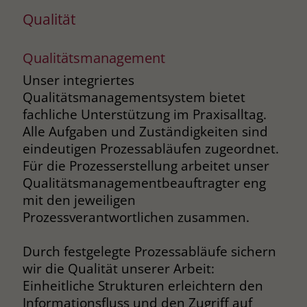
welche Werbeanzeige geklickt wurde,
Qualität
sodass erzielte Erfolge wie z.B.
Bestellungen oder Kontaktanfragen der
Anzeige zugewiesen werden können.
Qualitätsmanagement
Unser integriertes
Qualitätsmanagementsystem bietet
Name
_gcl_dc
fachliche Unterstützung im Praxisalltag.
Anbieter
Google Ads
Alle Aufgaben und Zuständigkeiten sind
eindeutigen Prozessabläufen zugeordnet.
Laufzeit
90 Tage
Für die Prozesserstellung arbeitet unser
Qualitätsmanagementbeauftragter eng
Dieses Cookie wird gesetzt, wenn ein
mit den jeweiligen
User über einen Klick auf eine Google
Werbeanzeige auf die Website gelangt.
Prozessverantwortlichen zusammen.
Es enthält Informationen darüber,
Zweck
welche Werbeanzeige geklickt wurde,
Durch festgelegte Prozessabläufe sichern
sodass erzielte Erfolge wie z.B.
wir die Qualität unserer Arbeit:
Bestellungen oder Kontaktanfragen der
Einheitliche Strukturen erleichtern den
Anzeige zugewiesen werden können.
Informationsfluss und den Zugriff auf