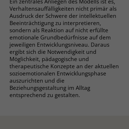
Ein zentrales Anliegen des Modells ist es,
Verhaltensauffälligkeiten nicht primär als
Name
__cf_bm
Name
_gcl_au
Ausdruck der Schwere der intellektuellen
Anbieter
.fonts.net
Beeinträchtigung zu interpretieren,
Anbieter
Google Ads
sondern als Reaktion auf nicht erfüllte
Laufzeit
30 Minuten
emotionale Grundbedürfnisse auf dem
Laufzeit
90 Tage
jeweiligen Entwicklungsniveau. Daraus
This cookie, set by Cloudflare, is used to
Zweck
Zweck
Enthält eine zufallsgenerierte User-ID.
ergibt sich die Notwendigkeit und
support Cloudflare Bot Management.
Möglichkeit, pädagogische und
therapeutische Konzepte an der aktuellen
Name
_gcl_aw
Name
JSessionID
sozioemotionalen Entwicklungsphase
auszurichten und die
Anbieter
Google Ads
Anbieter
jobs.stiftung-liebenau.de
Beziehungsgestaltung im Alltag
Laufzeit
90 Tage
entsprechend zu gestalten.
Laufzeit
Session
Dieses Cookie wird gesetzt, wenn ein
Behält die Zustände des Benutzers bei
Zweck
User über einen Klick auf eine Google
allen Seitenanfragen bei.
Werbeanzeige auf die Website gelangt.
Es enthält Informationen darüber,
Zweck