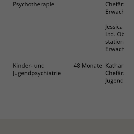
Psychotherapie
Chefärztin
Erwachsen
Jessica Jas
Ltd. Oberä
stationäre
Erwachsen
Kinder- und
48 Monate
Katharina 
Jugendpsychiatrie
Chefärztin
Jugendpsyc