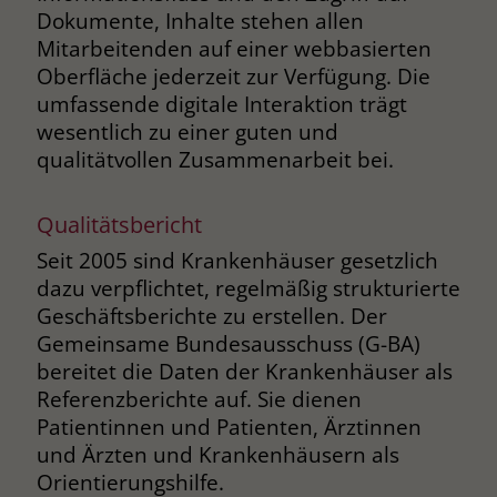
Dokumente, Inhalte stehen allen
Name
_fbp
Mitarbeitenden auf einer webbasierten
Oberfläche jederzeit zur Verfügung. Die
Anbieter
Facebook
umfassende digitale Interaktion trägt
wesentlich zu einer guten und
Laufzeit
3 Monate
qualitätvollen Zusammenarbeit bei.
Der Zweck von _fbp ist vollständig auf
die Werbe- und Analysebemühungen
Qualitätsbericht
von Facebook zurückzuführen. Dieses
Seit 2005 sind Krankenhäuser gesetzlich
Cookie ist ein Erstanbieter-Cookie, d. h.
Facebook platziert es, während ein
dazu verpflichtet, regelmäßig strukturierte
Verbraucher auf Facebook ist. Dieses
Geschäftsberichte zu erstellen. Der
Cookie verfolgt die Besuche eines
Gemeinsame Bundesausschuss (G-BA)
Nutzers auf verschiedenen Websites
bereitet die Daten der Krankenhäuser als
und meldet dieses Verhalten an
Zweck
Referenzberichte auf. Sie dienen
Facebook. Facebook kann dann die
Patientinnen und Patienten, Ärztinnen
gesammelten Daten nutzen, um den
und Ärzten und Krankenhäusern als
Nutzer besser zu verstehen und
bessere, relevantere Werbung zu
Orientierungshilfe.