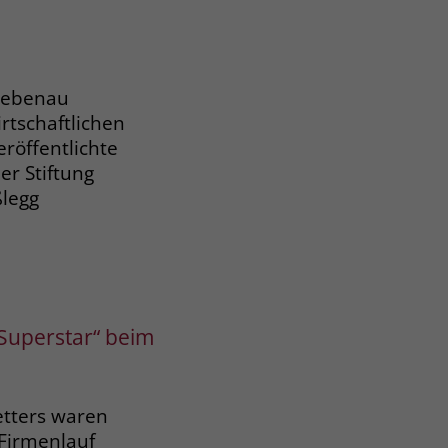
Liebenau
rtschaftlichen
röffentlichte
er Stiftung
ßlegg
-Superstar“ beim
etters waren
Firmenlauf