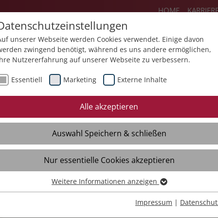
HOME
KARRIER
Datenschutzeinstellungen
Auf unserer Webseite werden Cookies verwendet. Einige davon
werden zwingend benötigt, während es uns andere ermöglichen,
Ihre Nutzererfahrung auf unserer Webseite zu verbessern.
Angebote
Über uns
Aktuelles
Essentiell
Marketing
Externe Inhalte
Mediathek
Termine
Förderpr
Alle akzeptieren
Informationen für
KHZG – Digit
Patientinnen und
und Behand
Auswahl Speichern & schließen
Patienten
dokumentat
Qualitätsberichte
KHZG – Digi
Nur essentielle Cookies akzeptieren
Medikatio
Geschichten aus der St.
Weitere Informationen anzeigen
Essentiell
Lukas-Klinik
KHZG – Digi
Leistungsa
Essentielle Cookies werden für grundlegende Funktionen der
Impressum
|
Datenschut
Videos
Webseite benötigt. Dadurch ist gewährleistet, dass die Webseite