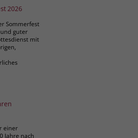
st 2026
er Sommerfest
 und guter
tesdienst mit
rigen,
liches
hren
 einer
0 Jahre nach