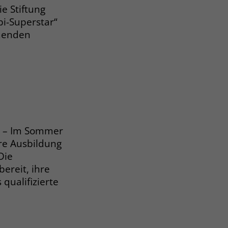
e Stiftung
bi-Superstar“
menden
n – Im Sommer
re Ausbildung
Die
ereit, ihre
qualifizierte