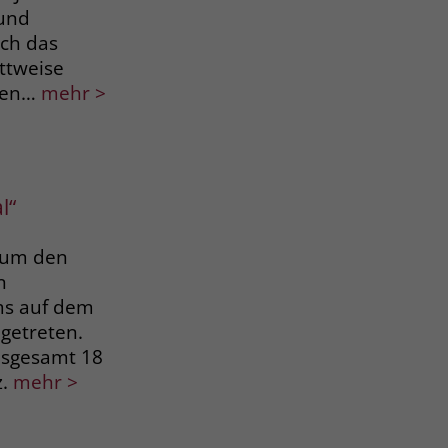
 und
ich das
ttweise
chen…
mehr >
l“
 um den
n
ms auf dem
getreten.
insgesamt 18
.
mehr >