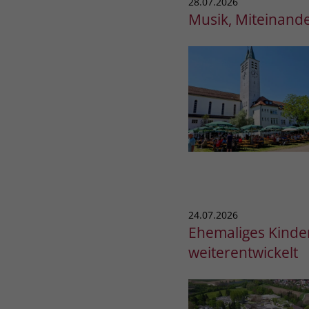
28.07.2026
Musik, Miteinand
24.07.2026
Ehemaliges Kinde
weiterentwickelt