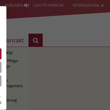
E
VORLESEN
LEICHTE SPRACHE
INTERNATIONAL
Kontakt
ojekte
ale Pflege-
lungs-
ion
tales
nsmanagement
tale
nforderung
z