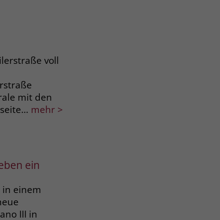
lerstraße voll
rstraße
rale mit den
nseite…
mehr >
Leben ein
d in einem
 neue
no III in