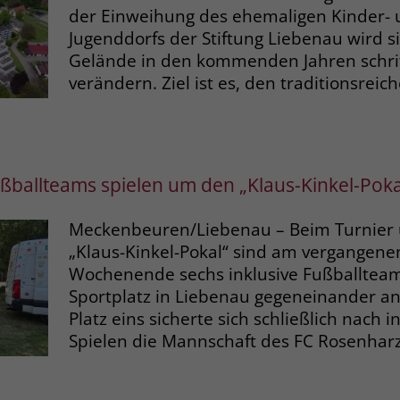
der Einweihung des ehemaligen Kinder-
Jugenddorfs der Stiftung Liebenau wird s
Name
_gcl_dc
Gelände in den kommenden Jahren schri
verändern. Ziel ist es, den traditionsrei
Anbieter
Google Ads
Laufzeit
90 Tage
Dieses Cookie wird gesetzt, wenn ein User
ußballteams spielen um den „Klaus-Kinkel-Poka
über einen Klick auf eine Google
Werbeanzeige auf die Website gelangt. Es
enthält Informationen darüber, welche
Meckenbeuren/Liebenau – Beim Turnier
Zweck
Werbeanzeige geklickt wurde, sodass erzielte
„Klaus-Kinkel-Pokal“ sind am vergangene
Erfolge wie z.B. Bestellungen oder
Wochenende sechs inklusive Fußballtea
Kontaktanfragen der Anzeige zugewiesen
Sportplatz in Liebenau gegeneinander an
werden können.
Platz eins sicherte sich schließlich nach 
Spielen die Mannschaft des FC Rosenharz
Name
_fbp
Anbieter
Facebook