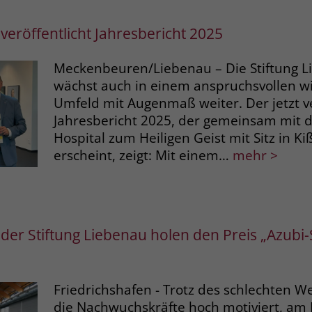
Laufzeit
3 Monate
veröffentlicht Jahresbericht 2025
Der Zweck von _fbp ist vollständig auf die
Meckenbeuren/Liebenau – Die Stiftung 
Werbe- und Analysebemühungen von
wächst auch in einem anspruchsvollen wi
Facebook zurückzuführen. Dieses Cookie ist
Umfeld mit Augenmaß weiter. Der jetzt ve
ein Erstanbieter-Cookie, d. h. Facebook
platziert es, während ein Verbraucher auf
Jahresbericht 2025, der gemeinsam mit d
Facebook ist. Dieses Cookie verfolgt die
Hospital zum Heiligen Geist mit Sitz in Ki
Besuche eines Nutzers auf verschiedenen
erscheint, zeigt: Mit einem…
mehr >
Websites und meldet dieses Verhalten an
Zweck
Facebook. Facebook kann dann die
gesammelten Daten nutzen, um den Nutzer
besser zu verstehen und bessere, relevantere
Werbung zu zeigen. Das _fbp-Cookie sammelt
er Stiftung Liebenau holen den Preis „Azubi
keine persönlich identifizierbaren
Informationen und wird von Facebook nur
platziert, um Daten an das Unternehmen
zurückzusenden.
Friedrichshafen - Trotz des schlechten W
die Nachwuchskräfte hoch motiviert, am 