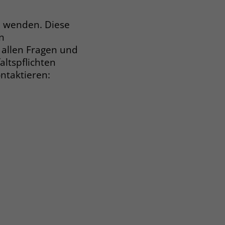
le wenden. Diese
n
 allen Fragen und
ltspflichten
ontaktieren: