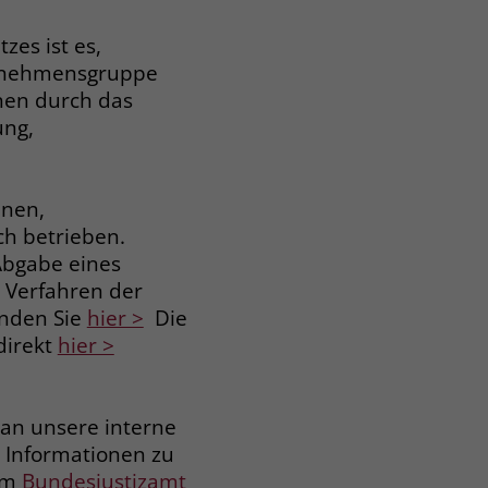
es ist es,
ternehmensgruppe
nen durch das
ung,
nnen,
ch betrieben.
 Abgabe eines
 Verfahren der
inden Sie
hier >
Die
direkt
hier >
 an unsere interne
 Informationen zu
eim
Bundesjustizamt