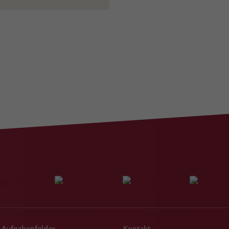
Laufzeit
3 Monate
Der Zweck von _fbp ist vollständig auf die
Werbe- und Analysebemühungen von
Facebook zurückzuführen. Dieses Cookie ist
ein Erstanbieter-Cookie, d. h. Facebook
platziert es, während ein Verbraucher auf
Facebook ist. Dieses Cookie verfolgt die
Besuche eines Nutzers auf verschiedenen
Websites und meldet dieses Verhalten an
Zweck
Facebook. Facebook kann dann die
gesammelten Daten nutzen, um den Nutzer
besser zu verstehen und bessere, relevantere
Werbung zu zeigen. Das _fbp-Cookie sammelt
keine persönlich identifizierbaren
Informationen und wird von Facebook nur
platziert, um Daten an das Unternehmen
zurückzusenden.
Aufgabenfelder
Kontakt