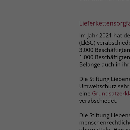
Lieferkettensorgfa
Im Jahr 2021 hat d
(LkSG) verabschied
3.000 Beschäftigte
1.000 Beschäftigte
Belange auch in ihr
Die Stiftung Liebe
Umweltschutz sehr 
eine
Grundsatzerkl
verabschiedet.
Die Stiftung Lieben
menschenrechtlich
übermitteln. Hierz