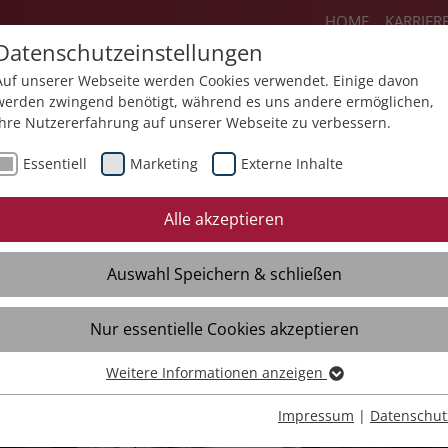
HOME
KARRIER
Datenschutzeinstellungen
Auf unserer Webseite werden Cookies verwendet. Einige davon
werden zwingend benötigt, während es uns andere ermöglichen,
Ihre Nutzererfahrung auf unserer Webseite zu verbessern.
Angebote
Über uns
Aktuelles
Essentiell
Marketing
Externe Inhalte
essum
Datenschutz
Rechtliches
Si
Alle akzeptieren
Auswahl Speichern & schließen
Nur essentielle Cookies akzeptieren
Weitere Informationen anzeigen
Essentiell
Essentielle Cookies werden für grundlegende Funktionen der
Impressum
|
Datenschut
Webseite benötigt. Dadurch ist gewährleistet, dass die Webseite