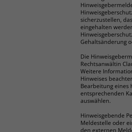
Hinweisgebermeldes
Hinweisgeberschutz
sicherzustellen, d
eingehalten werde
Hinweisgeberschutz
Gehaltsänderung o
Die Hinweisgeberme
Rechtsanwältin Cla
Weitere Informatio
Hinweises beachten
Bearbeitung eines 
entsprechenden Ka
auswählen.
Hinweisgebende Per
Meldestelle oder e
den externen Melde