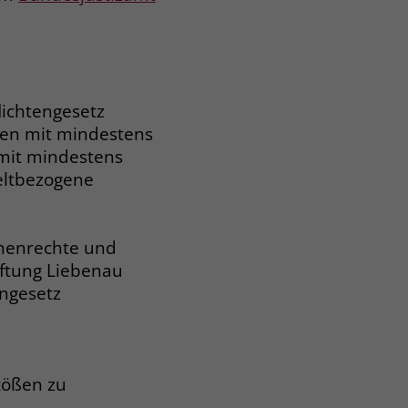
lichtengesetz
men mit mindestens
mit mindestens
eltbezogene
chenrechte und
iftung Liebenau
engesetz
tößen zu