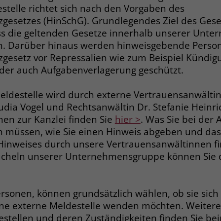
Zweck
telle richtet sich nach den Vorgaben des
dass Aktionen, die bei späteren Besuchen
Name
PHPSESSID
gesetzes (HinSchG). Grundlegendes Ziel des Gesetz
derselben Website durchgeführt werden, mit
derselben Benutzerkennung verknüpft
ass die geltenden Gesetze innerhalb unserer Un
Anbieter
stiftung-liebenau.de
werden.
n. Darüber hinaus werden hinweisgebende Perso
Laufzeit
Session
gesetz vor Repressalien wie zum Beispiel Kündig
der auch Aufgabenverlagerung geschützt.
Name
_clsk
Behält die Zustände des Benutzers bei allen
Zweck
Seitenanfragen bei.
ldestelle wird durch externe Vertrauensanwälti
Anbieter
www.clarity.ms
udia Vogel und Rechtsanwältin Dr. Stefanie Heinri
Laufzeit
1 Jahr
nen zur Kanzlei finden Sie
hier >
. Was Sie bei der
Name
cookie_optin
 müssen, wie Sie einen Hinweis abgeben und das
Microsoft Clarity setzt dieses Cookie, um die
Anbieter
www.stiftung-liebenau.de
Hinweises durch unsere Vertrauensanwältinnen f
Seitenaufrufe eines Benutzers zu speichern
Zweck
cheln unserer Unternehmensgruppe können Sie 
und in einer einzigen Sitzungsaufzeichnung
Laufzeit
1 Monat
zusammenzufassen.
Behält die Zustimmung des Benutzers zum
Zweck
sonen, können grundsätzlich wählen, ob sie sich
Cookie Opt-In
Name
_gcl_au
ine externe Meldestelle wenden möchten. Weitere
stellen und deren Zuständigkeiten finden Sie b