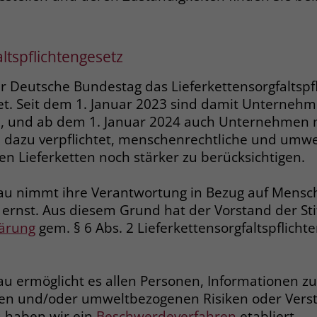
Anbieter
Google Ads
Name
__cf_bm
Laufzeit
90 Tage
Anbieter
.fonts.net
ltspflichtengesetz
Zweck
Enthält eine zufallsgenerierte User-ID.
Laufzeit
30 Minuten
er Deutsche Bundestag das Lieferkettensorgfaltspf
This cookie, set by Cloudflare, is used to
et. Seit dem 1. Januar 2023 sind damit Unterneh
Zweck
Name
_gcl_aw
support Cloudflare Bot Management.
n, und ab dem 1. Januar 2024 auch Unternehmen 
n dazu verpflichtet, menschenrechtliche und umw
Anbieter
Google Ads
en Lieferketten noch stärker zu berücksichtigen.
Name
JSessionID
Laufzeit
90 Tage
Anbieter
jobs.stiftung-liebenau.de
nau nimmt ihre Verantwortung in Bezug auf Mens
Dieses Cookie wird gesetzt, wenn ein User
ernst. Aus diesem Grund hat der Vorstand der St
über einen Klick auf eine Google
Laufzeit
Session
ärung
gem. § 6 Abs. 2 Lieferkettensorgfaltspflicht
Werbeanzeige auf die Website gelangt. Es
enthält Informationen darüber, welche
Behält die Zustände des Benutzers bei allen
Zweck
Zweck
Werbeanzeige geklickt wurde, sodass erzielte
Seitenanfragen bei.
Erfolge wie z.B. Bestellungen oder
au ermöglicht es allen Personen, Informationen zu
Kontaktanfragen der Anzeige zugewiesen
en und/oder umweltbezogenen Risiken oder Vers
werden können.
u haben wir ein
Beschwerdeverfahren
etabliert.