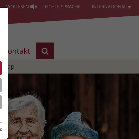
E
VORLESEN
LEICHTE SPRACHE
INTERNATIONAL
Kontakt
temap
z