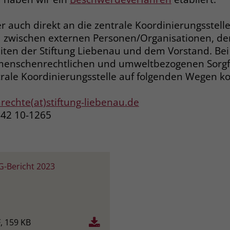
r auch direkt an die zentrale Koordinierungsstel
Name
_gcl_dc
ed zwischen externen Personen/Organisationen, de
Anbieter
Google Ads
iten der Stiftung Liebenau und dem Vorstand. Bei
menschenrechtlichen und umweltbezogenen Sorgfa
Laufzeit
90 Tage
trale Koordinierungsstelle auf folgenden Wegen k
Dieses Cookie wird gesetzt, wenn ein User
echte(at)stiftung-liebenau.de
über einen Klick auf eine Google
542 10-1265
Werbeanzeige auf die Website gelangt. Es
enthält Informationen darüber, welche
Zweck
Werbeanzeige geklickt wurde, sodass erzielte
Erfolge wie z.B. Bestellungen oder
Kontaktanfragen der Anzeige zugewiesen
G-Bericht 2023
werden können.
Name
_fbp
, 159 KB
Anbieter
Facebook