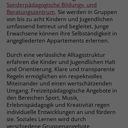
Sonderpädagogische Bildungs- und
Name
__cf_bm
Beratungszentrum
. Sie werden in Gruppen
Name
_gcl_au
von bis zu acht Kindern und Jugendlichen
Anbieter
.fonts.net
umfassend betreut und begleitet. Junge
Anbieter
Google Ads
Erwachsene können ihre Selbständigkeit in
Laufzeit
30 Minuten
Laufzeit
90 Tage
angegliederten Appartements erlernen.
This cookie, set by Cloudflare, is used to
Zweck
Zweck
Enthält eine zufallsgenerierte User-ID.
support Cloudflare Bot Management.
Durch eine verlässliche Alltagsstruktur
erfahren die Kinder und Jugendlichen Halt
und Orientierung. Klare und transparente
Name
_gcl_aw
Name
JSessionID
Regeln ermöglichen ein respektvolles
Anbieter
Google Ads
Miteinander und einen wertschätzenden
Anbieter
jobs.stiftung-liebenau.de
Umgang. Freizeitpädagogische Angebote in
Laufzeit
90 Tage
Laufzeit
Session
den Bereichen Sport, Musik,
Erlebnispädagogik und Kreativität regen
Dieses Cookie wird gesetzt, wenn ein
Behält die Zustände des Benutzers bei
Zweck
individuelle Entwicklungen an und fördern
User über einen Klick auf eine Google
allen Seitenanfragen bei.
Werbeanzeige auf die Website gelangt.
sie. Soziales Lernen wird durch
Es enthält Informationen darüber,
verschiedene Gruppenangebote
Zweck