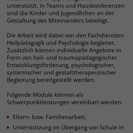
welche Werbeanzeige geklickt wurde,
unterstützt. In Teams und Hauskonferenzen
sodass erzielte Erfolge wie z.B.
sind die Kinder und Jugendlichen an der
Bestellungen oder Kontaktanfragen der
Gestaltung des Miteinanders beteiligt.
Anzeige zugewiesen werden können.
Die Arbeit wird dabei von den Fachdiensten
Name
_gcl_dc
Heilpädagogik und Psychologie begleitet.
Zusätzlich können individuelle Angebote in
Anbieter
Google Ads
Form von heil- und traumapädagogischer
Entwicklungsförderung, psychologischer,
Laufzeit
90 Tage
systemischer und gestalttherapeutischer
Begleitung bereitgestellt werden.
Dieses Cookie wird gesetzt, wenn ein
User über einen Klick auf eine Google
Werbeanzeige auf die Website gelangt.
Folgende Module können als
Es enthält Informationen darüber,
Schwerpunktleistungen vereinbart werden:
Zweck
welche Werbeanzeige geklickt wurde,
sodass erzielte Erfolge wie z.B.
Eltern- bzw. Familienarbeit;
Bestellungen oder Kontaktanfragen der
Anzeige zugewiesen werden können.
Unterstützung im Übergang von Schule in