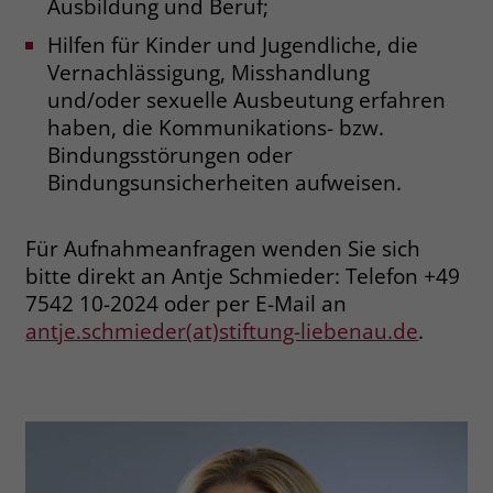
Ausbildung und Beruf;
Hilfen für Kinder und Jugendliche, die
Name
_fbp
Vernachlässigung, Misshandlung
Anbieter
Facebook
und/oder sexuelle Ausbeutung erfahren
haben, die Kommunikations- bzw.
Laufzeit
3 Monate
Bindungsstörungen oder
Bindungsunsicherheiten aufweisen.
Der Zweck von _fbp ist vollständig auf
die Werbe- und Analysebemühungen
von Facebook zurückzuführen. Dieses
Für Aufnahmeanfragen wenden Sie sich
Cookie ist ein Erstanbieter-Cookie, d. h.
bitte direkt an Antje Schmieder: Telefon +49
Facebook platziert es, während ein
7542 10-2024 oder per E-Mail an
Verbraucher auf Facebook ist. Dieses
antje.schmieder(at)stiftung-liebenau.de
.
Cookie verfolgt die Besuche eines
Nutzers auf verschiedenen Websites
und meldet dieses Verhalten an
Zweck
Facebook. Facebook kann dann die
gesammelten Daten nutzen, um den
Nutzer besser zu verstehen und
bessere, relevantere Werbung zu