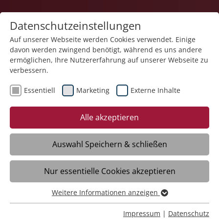
Datenschutzeinstellungen
Auf unserer Webseite werden Cookies verwendet. Einige
davon werden zwingend benötigt, während es uns andere
Teilhabe und Familie
ermöglichen, Ihre Nutzererfahrung auf unserer Webseite zu
verbessern.
Essentiell
Marketing
Externe Inhalte
Alle akzeptieren
Auswahl Speichern & schließen
Fachzentrum Hegenberg
Nur essentielle Cookies akzeptieren
Meckenbeuren
Weitere Informationen anzeigen
Essentiell
Daten
Essentielle Cookies werden für grundlegende Funktionen
Impressum
|
Datenschutz