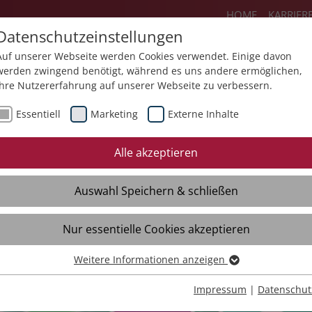
HOME
KARRIER
Datenschutzeinstellungen
Auf unserer Webseite werden Cookies verwendet. Einige davon
werden zwingend benötigt, während es uns andere ermöglichen,
Ihre Nutzererfahrung auf unserer Webseite zu verbessern.
lie
Angebote
Über uns
Aktuel
Essentiell
Marketing
Externe Inhalte
essum
Datenschutz
Rechtliches
Si
Alle akzeptieren
Auswahl Speichern & schließen
Nur essentielle Cookies akzeptieren
Weitere Informationen anzeigen
Essentiell
Essentielle Cookies werden für grundlegende Funktionen der
Impressum
|
Datenschut
Webseite benötigt. Dadurch ist gewährleistet, dass die Webseite