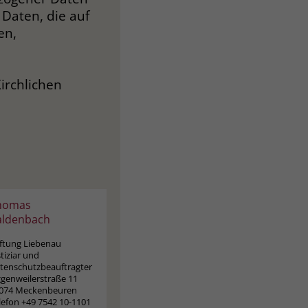
Daten, die auf
en,
irchlichen
homas
aldenbach
iftung Liebenau
stiziar und
tenschutzbeauftragter
ggenweilerstraße 11
074 Meckenbeuren
lefon +49 7542 10-1101