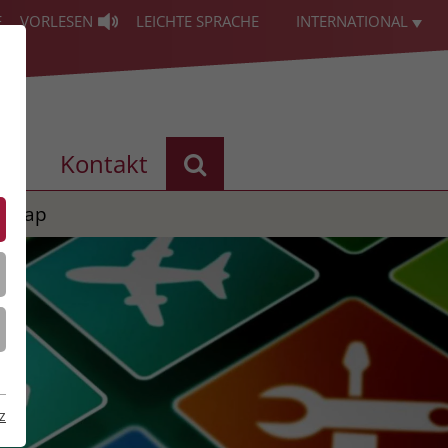
E
VORLESEN
LEICHTE SPRACHE
INTERNATIONAL
les
Kontakt
temap
z