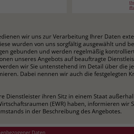
Anbieter
Google Ads
th
Name
__cf_bm
if
Laufzeit
90 Tage
Anbieter
.fonts.net
Zweck
Enthält eine zufallsgenerierte User-ID.
Laufzeit
30 Minuten
edienen wir uns zur Verarbeitung Ihrer Daten ext
This cookie, set by Cloudflare, is used to
Diese wurden von uns sorgfältig ausgewählt und be
Zweck
Name
_gcl_aw
support Cloudflare Bot Management.
en gebunden und werden regelmäßig kontrolliert. 
ionen unseres Angebots auf beauftragte Dienstleis
Anbieter
Google Ads
werden wir Sie untenstehend im Detail über die j
Name
JSessionID
Laufzeit
90 Tage
ieren. Dabei nennen wir auch die festgelegten Kr
Anbieter
jobs.stiftung-liebenau.de
Dieses Cookie wird gesetzt, wenn ein User
über einen Klick auf eine Google
Laufzeit
Session
re Dienstleister ihren Sitz in einem Staat außerha
Werbeanzeige auf die Website gelangt. Es
irtschaftsraumen (EWR) haben, informieren wir S
enthält Informationen darüber, welche
Behält die Zustände des Benutzers bei allen
Zweck
Zweck
Umstands in der Beschreibung des Angebotes.
Werbeanzeige geklickt wurde, sodass erzielte
Seitenanfragen bei.
Erfolge wie z.B. Bestellungen oder
Kontaktanfragen der Anzeige zugewiesen
werden können.
nenbezogener Daten