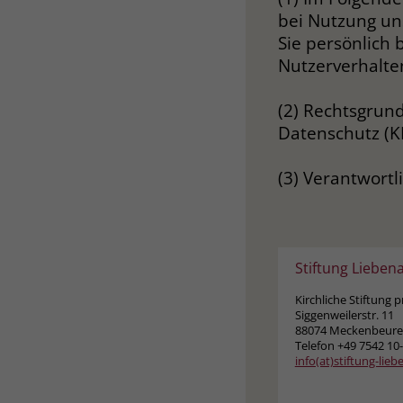
bei Nutzung un
Sie persönlich 
Nutzerverhalte
(2) Rechtsgrund
Datenschutz (K
(3) Verantwortl
Stiftung Lieben
Kirchliche Stiftung 
Siggenweilerstr. 11
88074 Meckenbeur
Telefon +49 7542 10
info(at)stiftung-lie