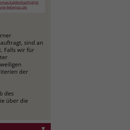
omas.kaldenbach(at)st
tung-liebenau.de
erner
auftragt, sind an
Falls wir für
ter
eweiligen
iterien der
lb des
ie über die