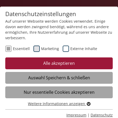
Datenschutzeinstellungen
Auf unserer Webseite werden Cookies verwendet. Einige
davon werden zwingend benötigt, während es uns andere
Teilhabe und Familie
ermöglichen, Ihre Nutzererfahrung auf unserer Webseite zu
verbessern.
Essentiell
Marketing
Externe Inhalte
Alle akzeptieren
Auswahl Speichern & schließen
Familie
Nur essentielle Cookies akzeptieren
Weitere Informationen anzeigen
Familienunterstützung
Essentiell
Essentielle Cookies werden für grundlegende Funktionen
Impressum
|
Datenschutz