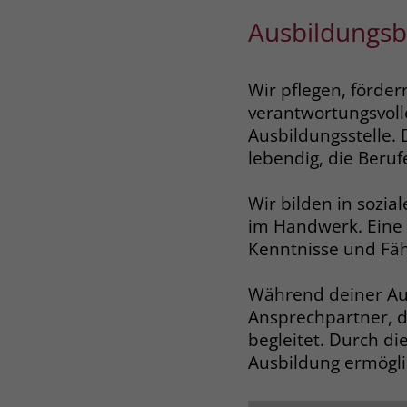
Ausbildungsb
Wir pflegen, förder
verantwortungsvoll
Ausbildungsstelle. 
lebendig, die Beruf
Wir bilden in sozi
im Handwerk. Eine 
Kenntnisse und Fähi
Während deiner Aus
Ansprechpartner, d
begleitet. Durch di
Ausbildung ermöglic