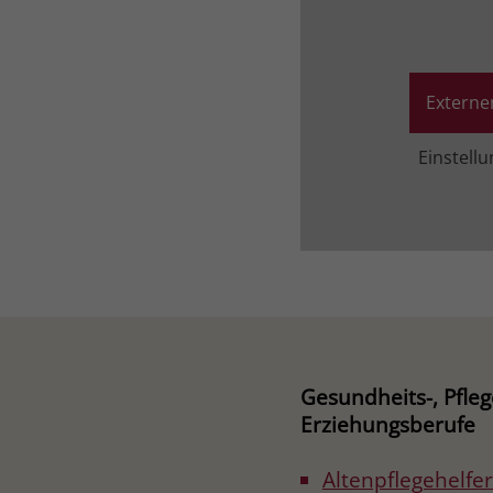
Externe
Einstell
Gesundheits-, Pfle
Erziehungsberufe
Altenpflegehelfer