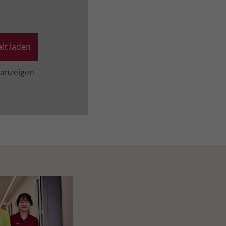
lt laden
 anzeigen