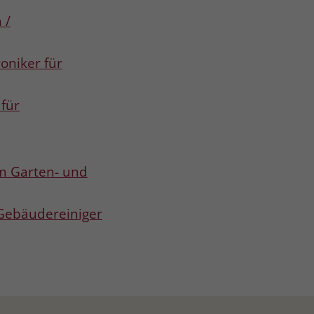
 /
roniker für
für
im Garten- und
 Gebäudereiniger