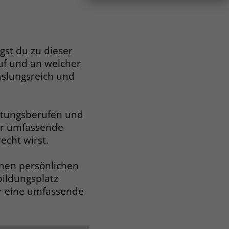
gst du zu dieser
uf und an welcher
hslungsreich und
istungsberufen und
dir umfassende
echt wirst.
inen persönlichen
bildungsplatz
ir eine umfassende