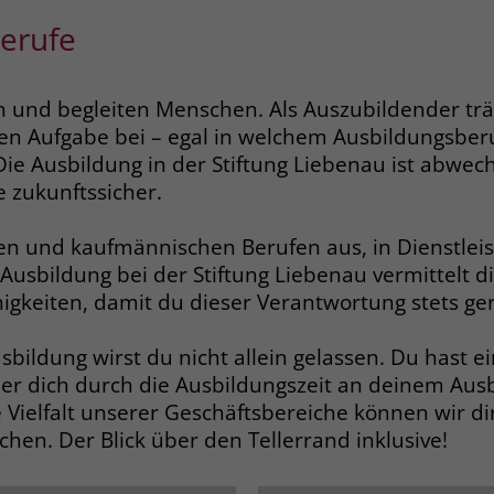
Zweck
dass Aktionen, die bei späteren Besuchen
erufe
Name
PHPSESSID
derselben Website durchgeführt werden, mit
derselben Benutzerkennung verknüpft
Anbieter
stiftung-liebenau.de
werden.
n und begleiten Menschen. Als Auszubildender trä
Laufzeit
Session
en Aufgabe bei – egal in welchem Ausbildungsber
Die Ausbildung in der Stiftung Liebenau ist abwec
Name
_clsk
Behält die Zustände des Benutzers bei allen
Zweck
e zukunftssicher.
Seitenanfragen bei.
Anbieter
www.clarity.ms
alen und kaufmännischen Berufen aus, in Dienstle
Laufzeit
1 Jahr
Name
cookie_optin
Ausbildung bei der Stiftung Liebenau vermittelt 
gkeiten, damit du dieser Verantwortung stets ger
Microsoft Clarity setzt dieses Cookie, um die
Anbieter
www.stiftung-liebenau.de
Seitenaufrufe eines Benutzers zu speichern
Zweck
bildung wirst du nicht allein gelassen. Du hast e
und in einer einzigen Sitzungsaufzeichnung
Laufzeit
1 Monat
zusammenzufassen.
er dich durch die Ausbildungszeit an deinem Aus
e Vielfalt unserer Geschäftsbereiche können wir d
Behält die Zustimmung des Benutzers zum
Zweck
Cookie Opt-In
hen. Der Blick über den Tellerrand inklusive!
Name
_gcl_au