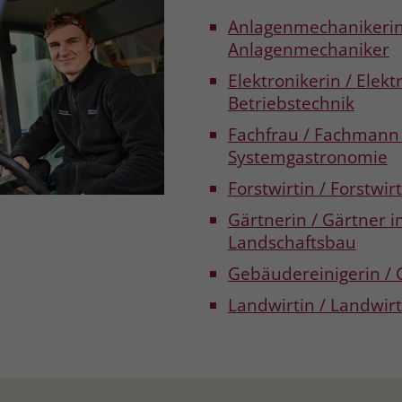
Anlagenmechanikerin
Laufzeit
3 Monate
Anlagenmechaniker
Der Zweck von _fbp ist vollständig auf die
Elektronikerin / Elekt
Werbe- und Analysebemühungen von
Betriebstechnik
Facebook zurückzuführen. Dieses Cookie ist
Fachfrau / Fachmann 
ein Erstanbieter-Cookie, d. h. Facebook
platziert es, während ein Verbraucher auf
Systemgastronomie
Facebook ist. Dieses Cookie verfolgt die
Forstwirtin / Forstwirt
Besuche eines Nutzers auf verschiedenen
Websites und meldet dieses Verhalten an
Gärtnerin / Gärtner 
Zweck
Facebook. Facebook kann dann die
Landschaftsbau
gesammelten Daten nutzen, um den Nutzer
besser zu verstehen und bessere, relevantere
Gebäudereinigerin /
Werbung zu zeigen. Das _fbp-Cookie sammelt
Landwirtin / Landwirt
keine persönlich identifizierbaren
Informationen und wird von Facebook nur
platziert, um Daten an das Unternehmen
zurückzusenden.