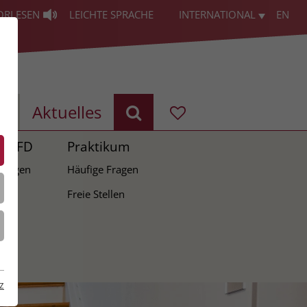
ORLESEN
LEICHTE SPRACHE
INTERNATIONAL
EN
g
Aktuelles
d BFD
Praktikum
Fragen
Häufige Fragen
llen
Freie Stellen
z