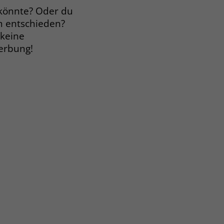
 könnte? Oder du
m entschieden?
 keine
werbung!