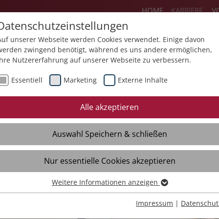
HOME
KARRIERE
V
Datenschutzeinstellungen
Auf unserer Webseite werden Cookies verwendet. Einige davon
werden zwingend benötigt, während es uns andere ermöglichen,
Ihre Nutzererfahrung auf unserer Webseite zu verbessern.
ereiche
Flexteam
Jobs
Ausbildun
Essentiell
Marketing
Externe Inhalte
sbildungsberufe
Duales Studium
FSJ un
Alle akzeptieren
ialer Bereich
DH-Studiengänge
Häufige 
Auswahl Speichern & schließen
nstleistung und
Freie Stellen
Freie Ste
ndwerk
Nur essentielle Cookies akzeptieren
waltung und IT
Weitere Informationen anzeigen
ie Stellen
Essentiell
Essentielle Cookies werden für grundlegende Funktionen der
Impressum
|
Datenschut
Webseite benötigt. Dadurch ist gewährleistet, dass die Webseite