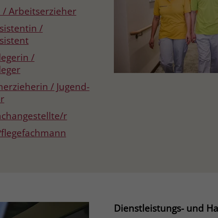
 / Arbeitserzieher
Name
_gcl_dc
istentin /
sistent
Anbieter
Google Ads
egerin /
Laufzeit
90 Tage
leger
erzieherin / Jugend-
Dieses Cookie wird gesetzt, wenn ein User
r
über einen Klick auf eine Google
Werbeanzeige auf die Website gelangt. Es
achangestellte/r
enthält Informationen darüber, welche
Zweck
 Pflegefachmann
Werbeanzeige geklickt wurde, sodass erzielte
Erfolge wie z.B. Bestellungen oder
Kontaktanfragen der Anzeige zugewiesen
werden können.
Name
_fbp
Dienstleistungs- und 
Anbieter
Facebook