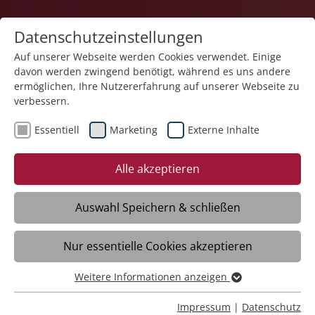
Datenschutzeinstellungen
Auf unserer Webseite werden Cookies verwendet. Einige
davon werden zwingend benötigt, während es uns andere
Karriere
ermöglichen, Ihre Nutzererfahrung auf unserer Webseite zu
verbessern.
Essentiell
Marketing
Externe Inhalte
Alle akzeptieren
Spannung und
Auswahl Speichern & schließen
Action?
Nur essentielle Cookies akzeptieren
Das hab ich jeden Tag!
Weitere Informationen anzeigen
Essentiell
Essentielle Cookies werden für grundlegende Funktionen
Impressum
|
Datenschutz