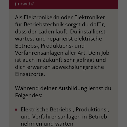
(m/w/d)?
Browsers und die Einstellungen
exklusiv für diese Website zu speichern.
Name
PHPSESSID
Als Elektronikerin oder Elektroniker
Zweck
Dadurch wird gewährleistet, dass
für Betriebstechnik sorgst du dafür,
Aktionen, die bei späteren Besuchen
Anbieter
stiftung-liebenau.de
derselben Website durchgeführt
dass der Laden läuft. Du installierst,
werden, mit derselben
wartest und reparierst elektrische
Laufzeit
Session
Benutzerkennung verknüpft werden.
Betriebs-, Produktions- und
Behält die Zustände des Benutzers bei
Verfahrensanlagen aller Art. Dein Job
Zweck
allen Seitenanfragen bei.
ist auch in Zukunft sehr gefragt und
Name
_clsk
dich erwarten abwechslungsreiche
Anbieter
www.clarity.ms
Einsatzorte.
Name
cookie_optin
Laufzeit
1 Jahr
Anbieter
www.stiftung-liebenau.de
Während deiner Ausbildung lernst du
Folgendes:
Microsoft Clarity setzt dieses Cookie,
Laufzeit
1 Monat
um die Seitenaufrufe eines Benutzers
Elektrische Betriebs-, Produktions-,
Zweck
zu speichern und in einer einzigen
Behält die Zustimmung des Benutzers
Zweck
und Verfahrensanlagen in Betrieb
Sitzungsaufzeichnung
zum Cookie Opt-In
zusammenzufassen.
nehmen und warten