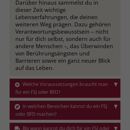
Darüber hinaus sammelst du in
dieser Zeit wichtige
Name
__cf_bm
Name
_gcl_au
Lebenserfahrungen, die deinen
Anbieter
.fonts.net
weiteren Weg prägen. Dazu gehören
Anbieter
Google Ads
Verantwortungsbewusstsein – nicht
Laufzeit
30 Minuten
nur für dich selbst, sondern auch für
Laufzeit
90 Tage
andere Menschen –, das Überwinden
This cookie, set by Cloudflare, is used to
Zweck
Zweck
Enthält eine zufallsgenerierte User-ID.
von Berührungsängsten und
support Cloudflare Bot Management.
Barrieren sowie ein ganz neuer Blick
auf das Leben.
Name
_gcl_aw
Name
JSessionID
Anbieter
Google Ads
Welche Voraussetzungen braucht man
Anbieter
jobs.stiftung-liebenau.de
für ein FSJ oder BFD?
Laufzeit
90 Tage
Laufzeit
Session
Gute Kommunikation ist der Schlüssel
In welchen Bereichen kannst du ein FSJ
Dieses Cookie wird gesetzt, wenn ein
Behält die Zustände des Benutzers bei
Zweck
zu gegenseitigem Verständnis –
User über einen Klick auf eine Google
oder BFD machen?
allen Seitenanfragen bei.
besonders im Kontakt mit unseren
Werbeanzeige auf die Website gelangt.
Es enthält Informationen darüber,
Klientinnen und Klienten. Damit du
Der Bereich, in dem du dein
Bis wann kannst du dich für ein FSJ oder
Zweck