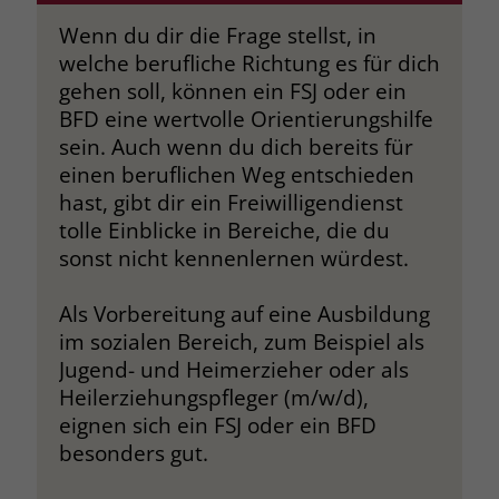
Browsers und die Einstellungen
Wenn du dir die Frage stellst, in
exklusiv für diese Website zu speichern.
Name
PHPSESSID
welche berufliche Richtung es für dich
Zweck
Dadurch wird gewährleistet, dass
gehen soll, können ein FSJ oder ein
Aktionen, die bei späteren Besuchen
Anbieter
stiftung-liebenau.de
BFD eine wertvolle Orientierungshilfe
derselben Website durchgeführt
werden, mit derselben
sein. Auch wenn du dich bereits für
Laufzeit
Session
Benutzerkennung verknüpft werden.
einen beruflichen Weg entschieden
Behält die Zustände des Benutzers bei
hast, gibt dir ein Freiwilligendienst
Zweck
allen Seitenanfragen bei.
tolle Einblicke in Bereiche, die du
Name
_clsk
sonst nicht kennenlernen würdest.
Anbieter
www.clarity.ms
Name
cookie_optin
Als Vorbereitung auf eine Ausbildung
Laufzeit
1 Jahr
im sozialen Bereich, zum Beispiel als
Anbieter
www.stiftung-liebenau.de
Jugend- und Heimerzieher oder als
Microsoft Clarity setzt dieses Cookie,
Laufzeit
1 Monat
Heilerziehungspfleger (m/w/d),
um die Seitenaufrufe eines Benutzers
eignen sich ein FSJ oder ein BFD
Zweck
zu speichern und in einer einzigen
Behält die Zustimmung des Benutzers
besonders gut.
Zweck
Sitzungsaufzeichnung
zum Cookie Opt-In
zusammenzufassen.