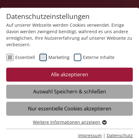
Datenschutzeinstellungen
Auf unserer Webseite werden Cookies verwendet. Einige
davon werden zwingend benötigt, während es uns andere
Karriere
ermöglichen, Ihre Nutzererfahrung auf unserer Webseite zu
verbessern.
Essentiell
Marketing
Externe Inhalte
Alle akzeptieren
Zukunfts­
Zukunfts­
Auswahl Speichern & schließen
investition?
investition?
Nur essentielle Cookies akzeptieren
Profitiere von einem Jahr voller Möglichkeiten
Profitiere von einem Jahr voller Möglichkeiten
und Erfahrungen!
und Erfahrungen!
Weitere Informationen anzeigen
Essentiell
Essentielle Cookies werden für grundlegende Funktionen
Impressum
|
Datenschutz