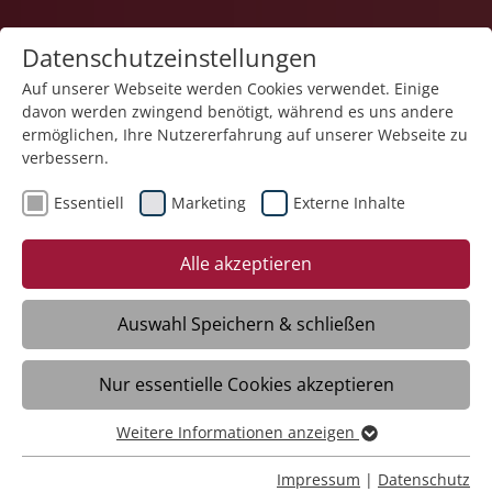
Datenschutzeinstellungen
Auf unserer Webseite werden Cookies verwendet. Einige
davon werden zwingend benötigt, während es uns andere
Gesundheit
ermöglichen, Ihre Nutzererfahrung auf unserer Webseite zu
verbessern.
Essentiell
Marketing
Externe Inhalte
Alle akzeptieren
Auswahl Speichern & schließen
Sozialtherapeutisches Heim St. Helena
Nur essentielle Cookies akzeptieren
Vogt
Weitere Informationen anzeigen
Essentiell
Daten
Essentielle Cookies werden für grundlegende Funktionen
Impressum
|
Datenschutz