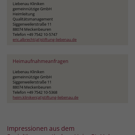
Liebenau Kliniken
gemeinnützige GmbH
Name
_fbp
Heimleitung
Qualitätsmanagement
Siggenweilerstraße 11
Anbieter
Facebook
88074 Meckenbeuren
Telefon +49 7542 10-5747
Laufzeit
3 Monate
eric.albrecht(at)stiftung-liebenau.de
Der Zweck von _fbp ist vollständig auf
die Werbe- und Analysebemühungen
Heimaufnahmeanfragen
von Facebook zurückzuführen. Dieses
Cookie ist ein Erstanbieter-Cookie, d. h.
Liebenau Kliniken
Facebook platziert es, während ein
gemeinnützige GmbH
Siggenweilerstraße 11
Verbraucher auf Facebook ist. Dieses
88074 Meckenbeuren
Cookie verfolgt die Besuche eines
Telefon +49 7542 10-5368
Nutzers auf verschiedenen Websites
heim.kliniken(at)stiftung-liebenau.de
und meldet dieses Verhalten an
Zweck
Facebook. Facebook kann dann die
gesammelten Daten nutzen, um den
Nutzer besser zu verstehen und
Impressionen aus dem
bessere, relevantere Werbung zu