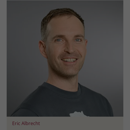
welche Werbeanzeige geklickt wurde,
sodass erzielte Erfolge wie z.B.
Bestellungen oder Kontaktanfragen der
Anzeige zugewiesen werden können.
Name
_gcl_dc
Anbieter
Google Ads
Laufzeit
90 Tage
Dieses Cookie wird gesetzt, wenn ein
User über einen Klick auf eine Google
Werbeanzeige auf die Website gelangt.
Es enthält Informationen darüber,
Zweck
welche Werbeanzeige geklickt wurde,
sodass erzielte Erfolge wie z.B.
Bestellungen oder Kontaktanfragen der
Anzeige zugewiesen werden können.
Eric Albrecht