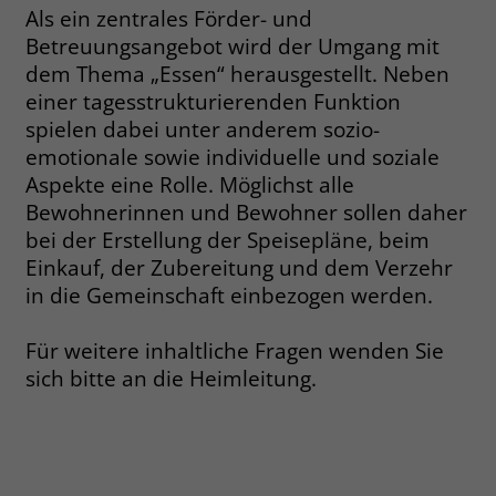
Als ein zentrales Förder- und
Name
__cf_bm
Betreuungsangebot wird der Umgang mit
Name
_gcl_au
dem Thema „Essen“ herausgestellt. Neben
Anbieter
.fonts.net
einer tagesstrukturierenden Funktion
Anbieter
Google Ads
spielen dabei unter anderem sozio-
Laufzeit
30 Minuten
Laufzeit
90 Tage
emotionale sowie individuelle und soziale
This cookie, set by Cloudflare, is used to
Aspekte eine Rolle. Möglichst alle
Zweck
Zweck
Enthält eine zufallsgenerierte User-ID.
support Cloudflare Bot Management.
Bewohnerinnen und Bewohner sollen daher
bei der Erstellung der Speisepläne, beim
Einkauf, der Zubereitung und dem Verzehr
Name
_gcl_aw
Name
JSessionID
in die Gemeinschaft einbezogen werden.
Anbieter
Google Ads
Anbieter
jobs.stiftung-liebenau.de
Für weitere inhaltliche Fragen wenden Sie
Laufzeit
90 Tage
Laufzeit
Session
sich bitte an die Heimleitung.
Dieses Cookie wird gesetzt, wenn ein
Behält die Zustände des Benutzers bei
Zweck
User über einen Klick auf eine Google
allen Seitenanfragen bei.
Werbeanzeige auf die Website gelangt.
Es enthält Informationen darüber,
Zweck