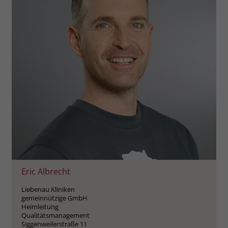
Name
_fbp
Anbieter
Facebook
Laufzeit
3 Monate
Der Zweck von _fbp ist vollständig auf
die Werbe- und Analysebemühungen
von Facebook zurückzuführen. Dieses
Cookie ist ein Erstanbieter-Cookie, d. h.
Facebook platziert es, während ein
Verbraucher auf Facebook ist. Dieses
Cookie verfolgt die Besuche eines
Nutzers auf verschiedenen Websites
Eric Albrecht
und meldet dieses Verhalten an
Zweck
Facebook. Facebook kann dann die
Liebenau Kliniken
gesammelten Daten nutzen, um den
gemeinnützige GmbH
Heimleitung
Nutzer besser zu verstehen und
Qualitätsmanagement
bessere, relevantere Werbung zu
Siggenweilerstraße 11