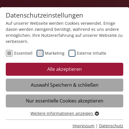
Datenschutzeinstellungen
Auf unserer Webseite werden Cookies verwendet. Einige
davon werden zwingend benötigt, während es uns andere
Gesundheit
ermöglichen, Ihre Nutzererfahrung auf unserer Webseite zu
verbessern.
Essentiell
Marketing
Externe Inhalte
Alle akzeptieren
Auswahl Speichern & schließen
Sozialtherapeutisches Heim Liebenau
Nur essentielle Cookies akzeptieren
Meckenbeuren
Weitere Informationen anzeigen
Essentiell
Daten
Essentielle Cookies werden für grundlegende Funktionen
Impressum
|
Datenschutz