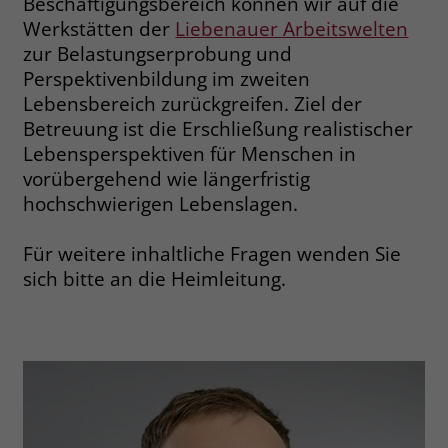
Beschäftigungsbereich können wir auf die
welche Werbeanzeige geklickt wurde,
Werkstätten der
Liebenauer Arbeitswelten
sodass erzielte Erfolge wie z.B.
zur Belastungserprobung und
Bestellungen oder Kontaktanfragen der
Anzeige zugewiesen werden können.
Perspektivenbildung im zweiten
Lebensbereich zurückgreifen. Ziel der
Betreuung ist die Erschließung realistischer
Name
_gcl_dc
Lebensperspektiven für Menschen in
vorübergehend wie längerfristig
Anbieter
Google Ads
hochschwierigen Lebenslagen.
Laufzeit
90 Tage
Für weitere inhaltliche Fragen wenden Sie
Dieses Cookie wird gesetzt, wenn ein
sich bitte an die Heimleitung.
User über einen Klick auf eine Google
Werbeanzeige auf die Website gelangt.
Es enthält Informationen darüber,
Zweck
welche Werbeanzeige geklickt wurde,
sodass erzielte Erfolge wie z.B.
Bestellungen oder Kontaktanfragen der
Anzeige zugewiesen werden können.