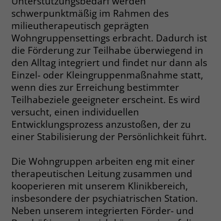
Unterstützungsbedarf werden
schwerpunktmäßig im Rahmen des
Name
__cf_bm
Name
_gcl_au
milieutherapeutisch geprägten
Wohngruppensettings erbracht. Dadurch ist
Anbieter
.fonts.net
Anbieter
Google Ads
die Förderung zur Teilhabe überwiegend in
Laufzeit
30 Minuten
den Alltag integriert und findet nur dann als
Laufzeit
90 Tage
Einzel- oder Kleingruppenmaßnahme statt,
This cookie, set by Cloudflare, is used to
Zweck
wenn dies zur Erreichung bestimmter
Zweck
Enthält eine zufallsgenerierte User-ID.
support Cloudflare Bot Management.
Teilhabeziele geeigneter erscheint. Es wird
versucht, einen individuellen
Name
_gcl_aw
Name
JSessionID
Entwicklungsprozess anzustoßen, der zu
einer Stabilisierung der Persönlichkeit führt.
Anbieter
Google Ads
Anbieter
jobs.stiftung-liebenau.de
Die Wohngruppen arbeiten eng mit einer
Laufzeit
90 Tage
Laufzeit
Session
therapeutischen Leitung zusammen und
Dieses Cookie wird gesetzt, wenn ein
kooperieren mit unserem Klinikbereich,
Behält die Zustände des Benutzers bei
Zweck
User über einen Klick auf eine Google
allen Seitenanfragen bei.
insbesondere der psychiatrischen Station.
Werbeanzeige auf die Website gelangt.
Neben unserem integrierten Förder- und
Es enthält Informationen darüber,
Zweck