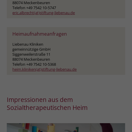
zeigen. Das _fbp-Cookie sammelt keine
88074 Meckenbeuren
Telefon +49 7542 10-5747
persönlich identifizierbaren
eric.albrecht(at)stiftung-liebenau.de
Informationen und wird von Facebook
nur platziert, um Daten an das
Unternehmen zurückzusenden.
Heimaufnahmeanfragen
Liebenau Kliniken
gemeinnützige GmbH
Siggenweilerstraße 11
88074 Meckenbeuren
Telefon +49 7542 10-5368
heim.kliniken(at)stiftung-liebenau.de
Impressionen aus dem
Sozialtherapeutischen Heim