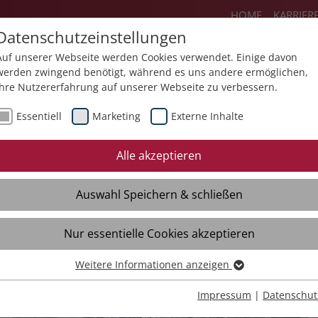
HOME
KARRIER
Datenschutzeinstellungen
Auf unserer Webseite werden Cookies verwendet. Einige davon
werden zwingend benötigt, während es uns andere ermöglichen,
Ihre Nutzererfahrung auf unserer Webseite zu verbessern.
Angebote
Über uns
Aktuelles
Essentiell
Marketing
Externe Inhalte
Alle akzeptieren
Auswahl Speichern & schließen
Nur essentielle Cookies akzeptieren
 Hof Weiler
Weitere Informationen anzeigen
Essentiell
Essentielle Cookies werden für grundlegende Funktionen der
Impressum
|
Datenschut
Webseite benötigt. Dadurch ist gewährleistet, dass die Webseite