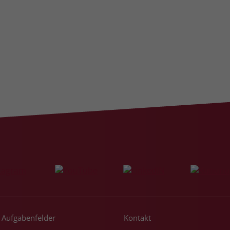
Laufzeit
3 Monate
Der Zweck von _fbp ist vollständig auf die
Werbe- und Analysebemühungen von
Facebook zurückzuführen. Dieses Cookie ist
ein Erstanbieter-Cookie, d. h. Facebook
platziert es, während ein Verbraucher auf
Facebook ist. Dieses Cookie verfolgt die
Besuche eines Nutzers auf verschiedenen
Websites und meldet dieses Verhalten an
Zweck
Facebook. Facebook kann dann die
gesammelten Daten nutzen, um den Nutzer
besser zu verstehen und bessere, relevantere
Werbung zu zeigen. Das _fbp-Cookie sammelt
keine persönlich identifizierbaren
Informationen und wird von Facebook nur
platziert, um Daten an das Unternehmen
zurückzusenden.
Aufgabenfelder
Kontakt