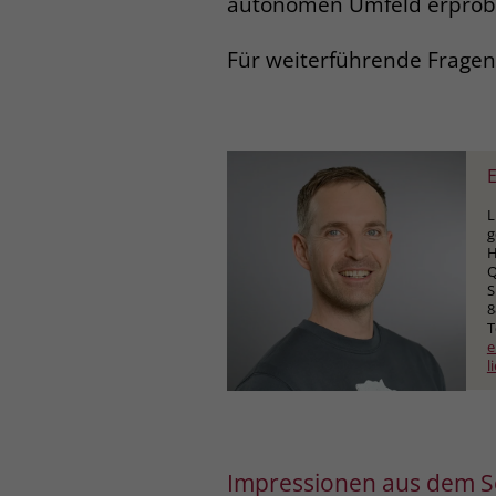
autonomen Umfeld erpro
Für weiterführende Fragen 
E
L
g
H
Q
S
8
T
e
l
Impressionen aus dem So