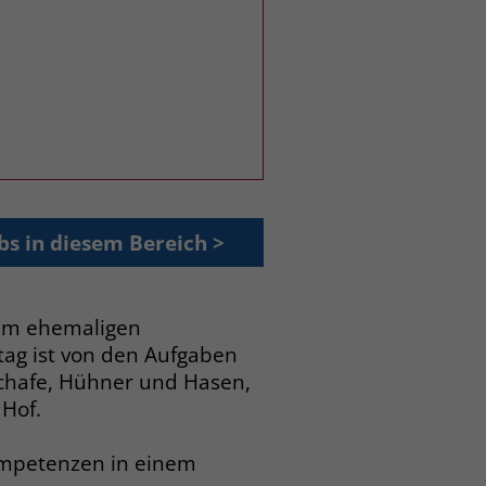
bs in diesem Bereich >
nem ehemaligen
ltag ist von den Aufgaben
Schafe, Hühner und Hasen,
 Hof.
ompetenzen in einem