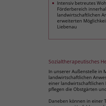
Intensiv betreutes Wo
Förderbereich innerha
landwirtschaftlichen 
erweiterten Möglichke
Liebenau
Sozialtherapeutisches H
In unserer Außenstelle in
landwirtschaftlichen Anwes
einer landwirtschaftliche
pflegen die Obstgärten und
Daneben können in einer 