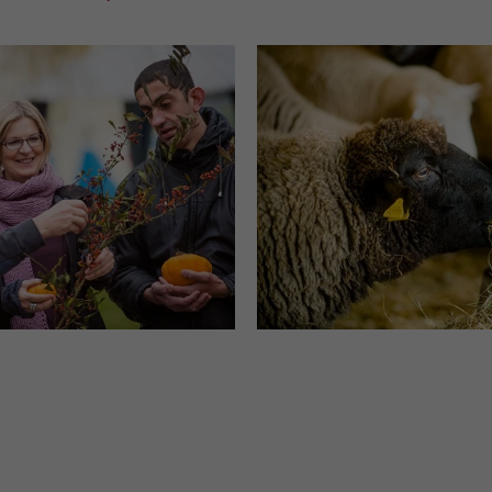
Name
_gcl_dc
Anbieter
Google Ads
Laufzeit
90 Tage
Dieses Cookie wird gesetzt, wenn ein User
über einen Klick auf eine Google
Werbeanzeige auf die Website gelangt. Es
enthält Informationen darüber, welche
Zweck
Werbeanzeige geklickt wurde, sodass erzielte
Erfolge wie z.B. Bestellungen oder
Kontaktanfragen der Anzeige zugewiesen
werden können.
Name
_fbp
Anbieter
Facebook