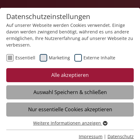
Datenschutzeinstellungen
Auf unserer Webseite werden Cookies verwendet. Einige
davon werden zwingend benötigt, während es uns andere
Quartiersarbeit
ermöglichen, Ihre Nutzererfahrung auf unserer Webseite zu
verbessern.
Essentiell
Marketing
Externe Inhalte
Alle akzeptieren
Auswahl Speichern & schließen
Kontaktformular
Nur essentielle Cookies akzeptieren
Weitere Informationen anzeigen
Haben Sie Fragen, Anregungen oder
Essentiell
Wünsche? Senden Sie uns eine Mitteilung:
Essentielle Cookies werden für grundlegende Funktionen
Impressum
|
Datenschutz