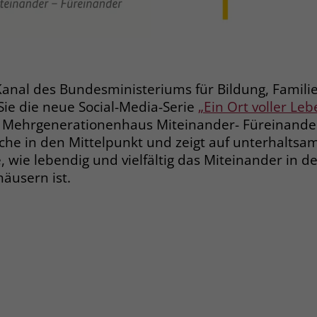
Name
_gcl_dc
Anbieter
Google Ads
nal des Bundesministeriums für Bildung, Familie
Laufzeit
90 Tage
Sie die neue Social-Media-Serie
„Ein Ort voller Leb
ehrgenerationenhaus Miteinander- Füreinander. 
Dieses Cookie wird gesetzt, wenn ein User
iche in den Mittelpunkt und zeigt auf unterhalts
über einen Klick auf eine Google
 wie lebendig und vielfältig das Miteinander in d
Werbeanzeige auf die Website gelangt. Es
äusern ist.
enthält Informationen darüber, welche
Zweck
Werbeanzeige geklickt wurde, sodass erzielte
Erfolge wie z.B. Bestellungen oder
Kontaktanfragen der Anzeige zugewiesen
werden können.
Name
_fbp
Anbieter
Facebook