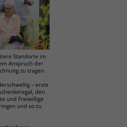
tere Standorte im
 dem Anspruch der
echnung zu tragen.
derschwellig – erste
schenkeregal, den
te und Freiwillige
ringen und so zu