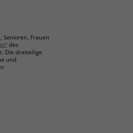
, Senioren, Frauen
en“
des
Die dreiteilige
ame und
en