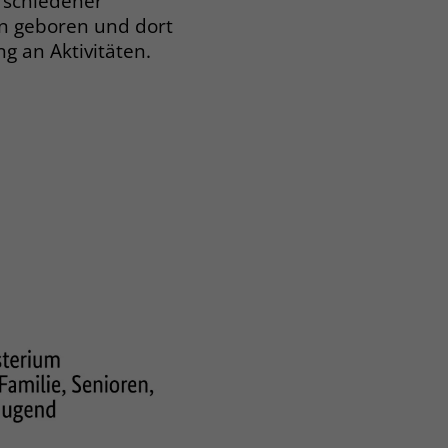
rschiedener
n geboren und dort
g an Aktivitäten.