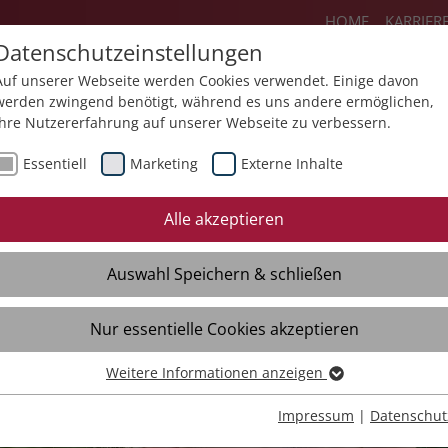
HOME
KARRIER
Datenschutzeinstellungen
Auf unserer Webseite werden Cookies verwendet. Einige davon
werden zwingend benötigt, während es uns andere ermöglichen,
Ihre Nutzererfahrung auf unserer Webseite zu verbessern.
Angebote
Über uns
Aktuelles
Essentiell
Marketing
Externe Inhalte
r Jung und Alt
Quartiersarbeit
Mehrgen
Alle akzeptieren
Auswahl Speichern & schließen
Nur essentielle Cookies akzeptieren
Weitere Informationen anzeigen
Essentiell
Essentielle Cookies werden für grundlegende Funktionen der
Impressum
|
Datenschut
Webseite benötigt. Dadurch ist gewährleistet, dass die Webseite