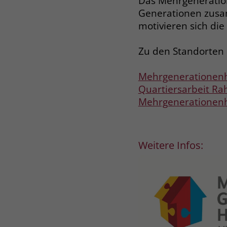
Das Mehrgeneratio
Generationen zusa
motivieren sich die
Zu den Standorten
Mehrgenerationen
Quartiersarbeit Rah
Mehrgenerationen
Weitere Infos: