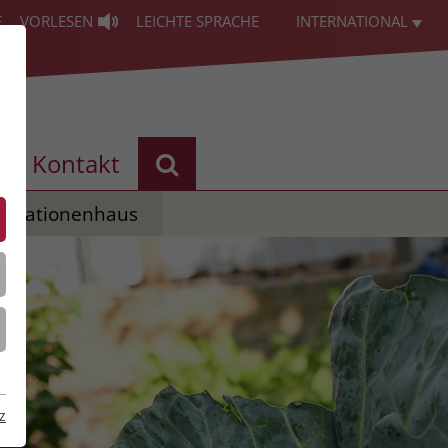
E
VORLESEN
LEICHTE SPRACHE
INTERNATIONAL
Kontakt
erationenhaus
z