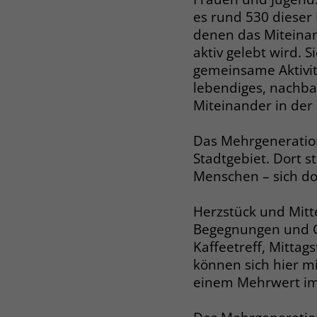
es rund 530 dieser
denen das Miteina
aktiv gelebt wird. 
gemeinsame Aktivit
lebendiges, nachba
Miteinander in de
Das Mehrgeneratio
Stadtgebiet. Dort 
Menschen – sich dor
Herzstück und Mitte
Begegnungen und Ge
Kaffeetreff, Mittag
können sich hier m
einem Mehrwert im S