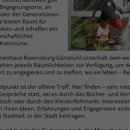
Zweck
dass Aktionen, die bei späteren Besuchen
 Begegnungsorte, an
Name
PHPSESSID
derselben Website durchgeführt werden, mit
nder der Generationen
derselben Benutzerkennung verknüpft
Anbieter
stiftung-liebenau.de
Sie bieten Raum für
werden.
äten und schaffen ein
Laufzeit
Session
rschaftliches
r Kommune.
Name
_clsk
Behält die Zustände des Benutzers bei allen
Zweck
Seitenanfragen bei.
Anbieter
www.clarity.ms
nenhaus Ravensburg-Gänsbühl unterhält zwei wei
stehen jeweils Räumlichkeiten zur Verfügung, um
Laufzeit
1 Jahr
Name
cookie_optin
t zu engagieren und zu treffen, wo sie leben – R
Microsoft Clarity setzt dieses Cookie, um die
Anbieter
www.stiftung-liebenau.de
lpunkt ist der offene Treff. Hier finden – sehr nie
Seitenaufrufe eines Benutzers zu speichern
Zweck
spräche statt, sei es durch das Bücher- und Ver
und in einer einzigen Sitzungsaufzeichnung
Laufzeit
1 Monat
zusammenzufassen.
stisch oder durch den Kleiderflohmarkt. Interessier
it ihren Ideen, Erfahrungen und Engagement einb
Behält die Zustimmung des Benutzers zum
Zweck
Cookie Opt-In
tadtteil, in der Stadt beitragen.
Name
_gcl_au