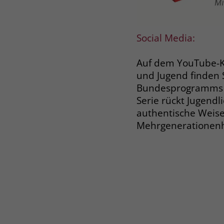
Social Media:
Auf dem YouTube-Ka
und Jugend finden 
Bundesprogramms M
Serie rückt Jugendl
authentische Weise,
Mehrgenerationenh