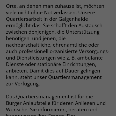
Orte, an denen man zuhause ist, möchten
Name
__cf_bm
viele nicht ohne Not verlassen. Unsere
Name
_gcl_au
Quartiersarbeit in der Galgenhalde
Anbieter
.fonts.net
Anbieter
Google Ads
ermöglicht das. Sie schafft den Austausch
Laufzeit
30 Minuten
zwischen denjenigen, die Unterstützung
Laufzeit
90 Tage
benötigen, und jenen, die
This cookie, set by Cloudflare, is used to
nachbarschaftliche, ehrenamtliche oder
Zweck
Zweck
Enthält eine zufallsgenerierte User-ID.
support Cloudflare Bot Management.
auch professionell organisierte Versorgungs-
und Dienstleistungen wie z. B. ambulante
Name
_gcl_aw
Dienste oder stationäre Einrichtungen,
Name
JSessionID
anbieten. Damit dies auf Dauer gelingen
Anbieter
Google Ads
Anbieter
jobs.stiftung-liebenau.de
kann, steht unser Quartiersmanagement
zur Verfügung.
Laufzeit
90 Tage
Laufzeit
Session
Dieses Cookie wird gesetzt, wenn ein
Das Quartiersmanagement ist für die
Behält die Zustände des Benutzers bei
Zweck
User über einen Klick auf eine Google
Bürger Anlaufstelle für deren Anliegen und
allen Seitenanfragen bei.
Werbeanzeige auf die Website gelangt.
Wünsche. Sie informieren, beraten und
Es enthält Informationen darüber,
beantworten ihre Fragen. Der
Zweck