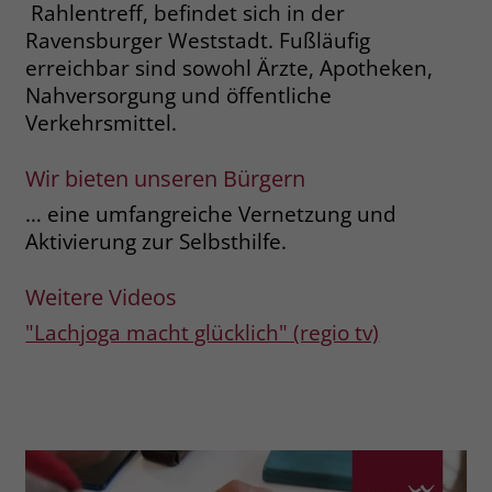
zeigen. Das _fbp-Cookie sammelt keine
Rahlentreff, befindet sich in der
persönlich identifizierbaren
Ravensburger Weststadt. Fußläufig
Informationen und wird von Facebook
erreichbar sind sowohl Ärzte, Apotheken,
nur platziert, um Daten an das
Nahversorgung und öffentliche
Unternehmen zurückzusenden.
Verkehrsmittel.
Wir bieten unseren Bürgern
… eine umfangreiche Vernetzung und
Aktivierung zur Selbsthilfe.
Weitere Videos
"Lachjoga macht glücklich" (regio tv)