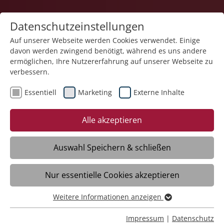
Datenschutzeinstellungen
Auf unserer Webseite werden Cookies verwendet. Einige
davon werden zwingend benötigt, während es uns andere
Quartiersarbeit
ermöglichen, Ihre Nutzererfahrung auf unserer Webseite zu
verbessern.
Essentiell
Marketing
Externe Inhalte
Alle akzeptieren
Auswahl Speichern & schließen
Quartiersarbeit Galgenhalde
Nur essentielle Cookies akzeptieren
Ravensburg
Weitere Informationen anzeigen
Essentiell
Daten
Essentielle Cookies werden für grundlegende Funktionen
Impressum
|
Datenschutz