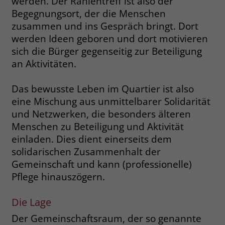
werden. Der Rahlentreff ist also der
Begegnungsort, der die Menschen
Name
_fbp
zusammen und ins Gespräch bringt. Dort
werden Ideen geboren und dort motivieren
Anbieter
Facebook
sich die Bürger gegenseitig zur Beteiligung
an Aktivitäten.
Laufzeit
3 Monate
Der Zweck von _fbp ist vollständig auf
Das bewusste Leben im Quartier ist also
die Werbe- und Analysebemühungen
eine Mischung aus unmittelbarer Solidarität
von Facebook zurückzuführen. Dieses
und Netzwerken, die besonders älteren
Cookie ist ein Erstanbieter-Cookie, d. h.
Menschen zu Beteiligung und Aktivität
Facebook platziert es, während ein
einladen. Dies dient einerseits dem
Verbraucher auf Facebook ist. Dieses
solidarischen Zusammenhalt der
Cookie verfolgt die Besuche eines
Nutzers auf verschiedenen Websites
Gemeinschaft und kann (professionelle)
und meldet dieses Verhalten an
Pflege hinauszögern.
Zweck
Facebook. Facebook kann dann die
gesammelten Daten nutzen, um den
Die Lage
Nutzer besser zu verstehen und
bessere, relevantere Werbung zu
Der Gemeinschaftsraum, der so genannte