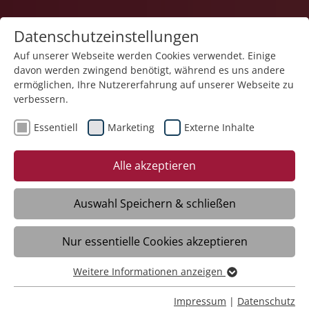
Datenschutzeinstellungen
Auf unserer Webseite werden Cookies verwendet. Einige
davon werden zwingend benötigt, während es uns andere
Quartiersarbeit
ermöglichen, Ihre Nutzererfahrung auf unserer Webseite zu
verbessern.
Essentiell
Marketing
Externe Inhalte
Alle akzeptieren
Auswahl Speichern & schließen
Mehrgenerationenhaus –
Nur essentielle Cookies akzeptieren
Gänsbühl
Weitere Informationen anzeigen
Ravensburg
Essentiell
Essentielle Cookies werden für grundlegende Funktionen
Impressum
|
Datenschutz