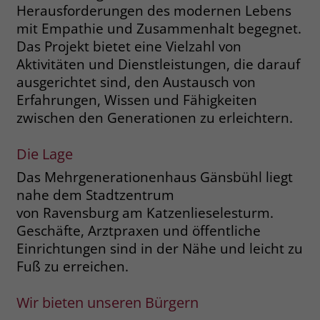
Herausforderungen des modernen Lebens
Name
__cf_bm
mit Empathie und Zusammenhalt begegnet.
Name
_gcl_au
Das Projekt bietet eine Vielzahl von
Anbieter
.fonts.net
Aktivitäten und Dienstleistungen, die darauf
Anbieter
Google Ads
ausgerichtet sind, den Austausch von
Laufzeit
30 Minuten
Laufzeit
90 Tage
Erfahrungen, Wissen und Fähigkeiten
This cookie, set by Cloudflare, is used to
zwischen den Generationen zu erleichtern.
Zweck
Zweck
Enthält eine zufallsgenerierte User-ID.
support Cloudflare Bot Management.
Die Lage
Name
_gcl_aw
Das Mehrgenerationenhaus Gänsbühl liegt
Name
JSessionID
nahe dem Stadtzentrum
Anbieter
Google Ads
Anbieter
jobs.stiftung-liebenau.de
von Ravensburg am Katzenlieselesturm.
Geschäfte, Arztpraxen und öffentliche
Laufzeit
90 Tage
Laufzeit
Session
Einrichtungen sind in der Nähe und leicht zu
Dieses Cookie wird gesetzt, wenn ein
Fuß zu erreichen.
Behält die Zustände des Benutzers bei
Zweck
User über einen Klick auf eine Google
allen Seitenanfragen bei.
Werbeanzeige auf die Website gelangt.
Wir bieten unseren Bürgern
Es enthält Informationen darüber,
Zweck