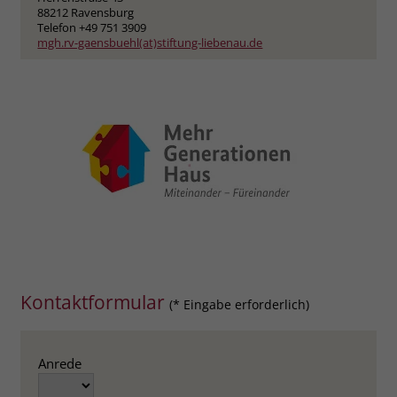
zeigen. Das _fbp-Cookie sammelt keine
88212 Ravensburg
persönlich identifizierbaren
Telefon +49 751 3909
mgh.rv-gaensbuehl(at)stiftung-liebenau.de
Informationen und wird von Facebook
nur platziert, um Daten an das
Unternehmen zurückzusenden.
Kontaktformular
(* Eingabe erforderlich)
Anrede