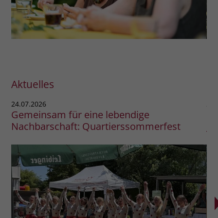
Aktuelles
24.07.2026
21.
Gemeinsam für eine lebendige
St
Nachbarschaft: Quartierssommerfest
Ja