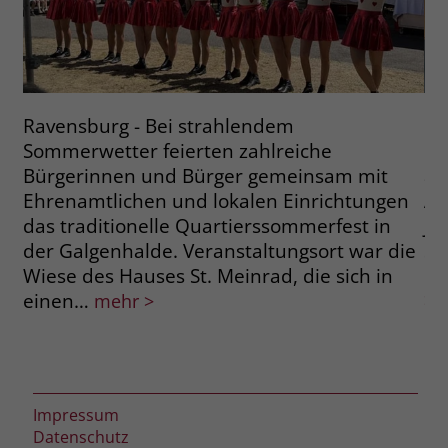
Ravensburg - Bei strahlendem
Me
Sommerwetter feierten zahlreiche
Li
Bürgerinnen und Bürger gemeinsam mit
an
Ehrenamtlichen und lokalen Einrichtungen
Au
das traditionelle Quartierssommerfest in
Ja
der Galgenhalde. Veranstaltungsort war die
St
Wiese des Hauses St. Meinrad, die sich in
in
einen…
>
mehr >
Impressum
Datenschutz