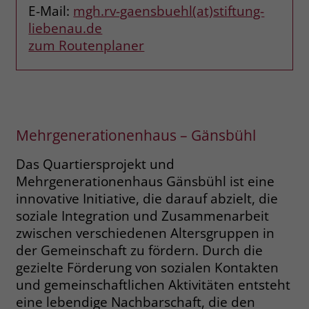
E-Mail:
mgh.rv-gaensbuehl(at)stiftung-
Browsers und die Einstellungen
liebenau.de
exklusiv für diese Website zu speichern.
Name
PHPSESSID
Zweck
Dadurch wird gewährleistet, dass
zum Routenplaner
Aktionen, die bei späteren Besuchen
Anbieter
stiftung-liebenau.de
derselben Website durchgeführt
werden, mit derselben
Laufzeit
Session
Benutzerkennung verknüpft werden.
Behält die Zustände des Benutzers bei
Zweck
Mehrgenerationenhaus – Gänsbühl
allen Seitenanfragen bei.
Name
_clsk
Das Quartiersprojekt und
Anbieter
www.clarity.ms
Mehrgenerationenhaus Gänsbühl ist eine
Name
cookie_optin
innovative Initiative, die darauf abzielt, die
Laufzeit
1 Jahr
Anbieter
www.stiftung-liebenau.de
soziale Integration und Zusammenarbeit
zwischen verschiedenen Altersgruppen in
Microsoft Clarity setzt dieses Cookie,
Laufzeit
1 Monat
der Gemeinschaft zu fördern. Durch die
um die Seitenaufrufe eines Benutzers
gezielte Förderung von sozialen Kontakten
Zweck
zu speichern und in einer einzigen
Behält die Zustimmung des Benutzers
Zweck
Sitzungsaufzeichnung
und gemeinschaftlichen Aktivitäten entsteht
zum Cookie Opt-In
zusammenzufassen.
eine lebendige Nachbarschaft, die den