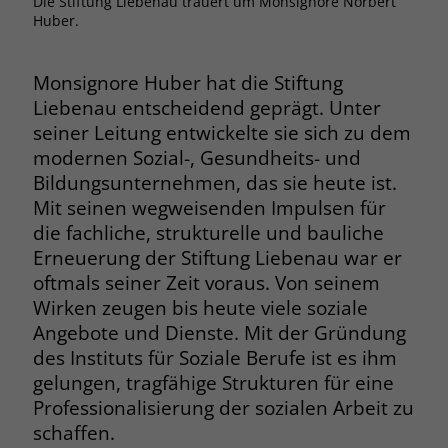
Die Stiftung Liebenau trauert um Monsignore Norbert
Browsers und die Einstellungen
Huber.
exklusiv für diese Website zu speichern.
Name
PHPSESSID
Zweck
Dadurch wird gewährleistet, dass
Monsignore Huber hat die Stiftung
Aktionen, die bei späteren Besuchen
Anbieter
stiftung-liebenau.de
Liebenau entscheidend geprägt. Unter
derselben Website durchgeführt
werden, mit derselben
seiner Leitung entwickelte sie sich zu dem
Laufzeit
Session
Benutzerkennung verknüpft werden.
modernen Sozial-, Gesundheits- und
Behält die Zustände des Benutzers bei
Bildungsunternehmen, das sie heute ist.
Zweck
allen Seitenanfragen bei.
Mit seinen wegweisenden Impulsen für
Name
_clsk
die fachliche, strukturelle und bauliche
Erneuerung der Stiftung Liebenau war er
Anbieter
www.clarity.ms
Name
cookie_optin
oftmals seiner Zeit voraus. Von seinem
Laufzeit
1 Jahr
Wirken zeugen bis heute viele soziale
Anbieter
www.stiftung-liebenau.de
Angebote und Dienste. Mit der Gründung
Microsoft Clarity setzt dieses Cookie,
Laufzeit
1 Monat
des Instituts für Soziale Berufe ist es ihm
um die Seitenaufrufe eines Benutzers
gelungen, tragfähige Strukturen für eine
Zweck
zu speichern und in einer einzigen
Behält die Zustimmung des Benutzers
Zweck
Professionalisierung der sozialen Arbeit zu
Sitzungsaufzeichnung
zum Cookie Opt-In
schaffen.
zusammenzufassen.