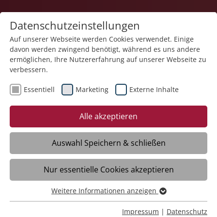
Datenschutzeinstellungen
Auf unserer Webseite werden Cookies verwendet. Einige
davon werden zwingend benötigt, während es uns andere
Quartiersarbeit
ermöglichen, Ihre Nutzererfahrung auf unserer Webseite zu
verbessern.
Essentiell
Marketing
Externe Inhalte
05.01.2026
Die Stiftung Liebenau trauert
Alle akzeptieren
um Monsignore Norbert
Huber
Auswahl Speichern & schließen
Nur essentielle Cookies akzeptieren
Norbert Huber wurde 1953 zum Priester
geweiht. Nach verschiedenen beruflichen
Weitere Informationen anzeigen
Essentiell
Stationen und Psychologiestudium trat er
Essentielle Cookies werden für grundlegende Funktionen
Impressum
|
Datenschutz
1968 in die damalige „Heil- und