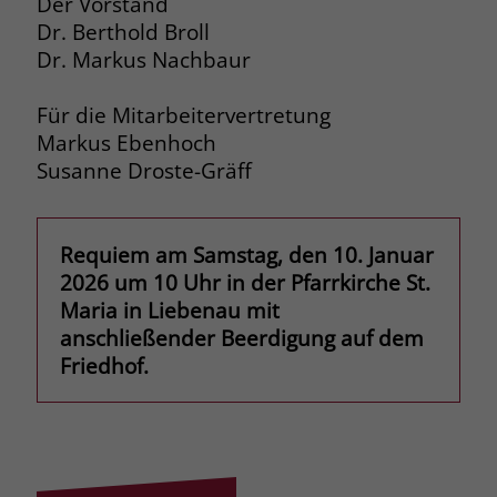
Der Vorstand
Dr. Berthold Broll
Name
_fbp
Dr. Markus Nachbaur
Anbieter
Facebook
Für die Mitarbeitervertretung
Laufzeit
3 Monate
Markus Ebenhoch
Susanne Droste-Gräff
Der Zweck von _fbp ist vollständig auf
die Werbe- und Analysebemühungen
von Facebook zurückzuführen. Dieses
Requiem am Samstag, den 10. Januar
Cookie ist ein Erstanbieter-Cookie, d. h.
2026 um 10 Uhr in der Pfarrkirche St.
Facebook platziert es, während ein
Maria in Liebenau mit
Verbraucher auf Facebook ist. Dieses
Cookie verfolgt die Besuche eines
anschließender Beerdigung auf dem
Nutzers auf verschiedenen Websites
Friedhof.
und meldet dieses Verhalten an
Zweck
Facebook. Facebook kann dann die
gesammelten Daten nutzen, um den
Nutzer besser zu verstehen und
bessere, relevantere Werbung zu