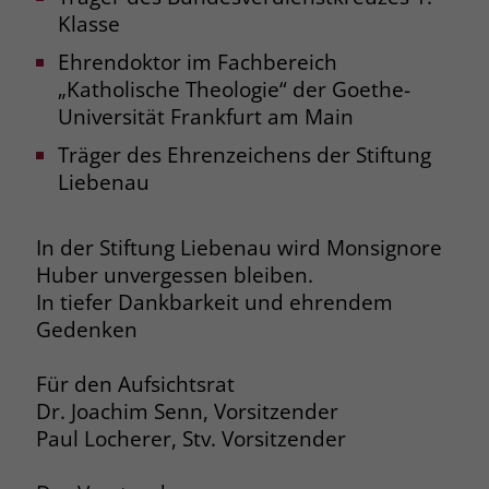
welche Werbeanzeige geklickt wurde,
Klasse
sodass erzielte Erfolge wie z.B.
Bestellungen oder Kontaktanfragen der
Ehrendoktor im Fachbereich
Anzeige zugewiesen werden können.
„Katholische Theologie“ der Goethe-
Universität Frankfurt am Main
Träger des Ehrenzeichens der Stiftung
Name
_gcl_dc
Liebenau
Anbieter
Google Ads
In der Stiftung Liebenau wird Monsignore
Laufzeit
90 Tage
Huber unvergessen bleiben.
Dieses Cookie wird gesetzt, wenn ein
In tiefer Dankbarkeit und ehrendem
User über einen Klick auf eine Google
Gedenken
Werbeanzeige auf die Website gelangt.
Es enthält Informationen darüber,
Zweck
Für den Aufsichtsrat
welche Werbeanzeige geklickt wurde,
Dr. Joachim Senn, Vorsitzender
sodass erzielte Erfolge wie z.B.
Paul Locherer, Stv. Vorsitzender
Bestellungen oder Kontaktanfragen der
Anzeige zugewiesen werden können.