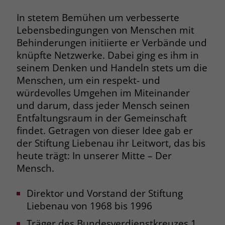
Name
__cf_bm
In stetem Bemühen um verbesserte
Name
_gcl_au
Lebensbedingungen von Menschen mit
Anbieter
.fonts.net
Behinderungen initiierte er Verbände und
Anbieter
Google Ads
knüpfte Netzwerke. Dabei ging es ihm in
Laufzeit
30 Minuten
seinem Denken und Handeln stets um die
Laufzeit
90 Tage
Menschen, um ein respekt- und
This cookie, set by Cloudflare, is used to
Zweck
Zweck
Enthält eine zufallsgenerierte User-ID.
würdevolles Umgehen im Miteinander
support Cloudflare Bot Management.
und darum, dass jeder Mensch seinen
Entfaltungsraum in der Gemeinschaft
Name
_gcl_aw
Name
JSessionID
findet. Getragen von dieser Idee gab er
der Stiftung Liebenau ihr Leitwort, das bis
Anbieter
Google Ads
Anbieter
jobs.stiftung-liebenau.de
heute trägt: In unserer Mitte – Der
Laufzeit
90 Tage
Mensch.
Laufzeit
Session
Dieses Cookie wird gesetzt, wenn ein
Behält die Zustände des Benutzers bei
Direktor und Vorstand der Stiftung
Zweck
User über einen Klick auf eine Google
allen Seitenanfragen bei.
Liebenau von 1968 bis 1996
Werbeanzeige auf die Website gelangt.
Es enthält Informationen darüber,
Träger des Bundesverdienstkreuzes 1.
Zweck