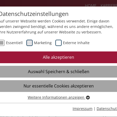
HOME
KARRIER
Datenschutzeinstellungen
Auf unserer Webseite werden Cookies verwendet. Einige davon
werden zwingend benötigt, während es uns andere ermöglichen,
Ihre Nutzererfahrung auf unserer Webseite zu verbessern.
Angebote
Über uns
Aktuelles
Essentiell
Marketing
Externe Inhalte
Neues
Termine
Mediathek
Alle akzeptieren
Auswahl Speichern & schließen
Nur essentielle Cookies akzeptieren
 übernimmt die Funktion des
Weitere Informationen anzeigen
tragten
Essentiell
Essentielle Cookies werden für grundlegende Funktionen der
Impressum
|
Datenschut
Webseite benötigt. Dadurch ist gewährleistet, dass die Webseite