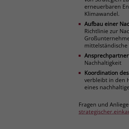
erneuerbaren Ene
Klimawandel.
Aufbau einer Nac
Richtlinie zur Na
Großunternehmen 
mittelständische
Ansprechpartner
Nachhaltigkeit
Koordination de
verbleibt in den
eines nachhalti
Fragen und Anliege
strategischer.einka