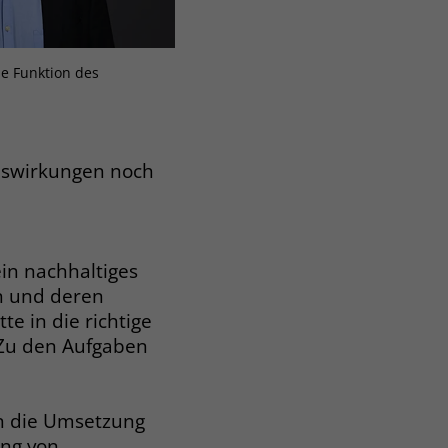
e Funktion des
Auswirkungen noch
ein nachhaltiges
en und deren
e in die richtige
 Zu den Aufgaben
n die Umsetzung
ung von