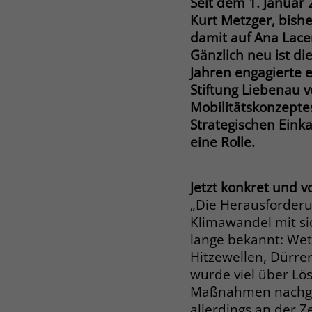
Seit dem 1. Januar
Kurt Metzger, bishe
damit auf Ana Lace
Gänzlich neu ist di
Jahren engagierte e
Stiftung Liebenau 
Mobilitätskonzepte
Strategischen Eink
eine Rolle.
Jetzt konkret und v
„Die Herausforderu
Klimawandel mit sic
lange bekannt: We
Hitzewellen, Dürre
wurde viel über Lö
Maßnahmen nachgeda
allerdings an der Z