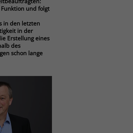
ltbeauftragten:
 Funktion und folgt
s in den letzten
igkeit in der
e Erstellung eines
halb des
ngen schon lange