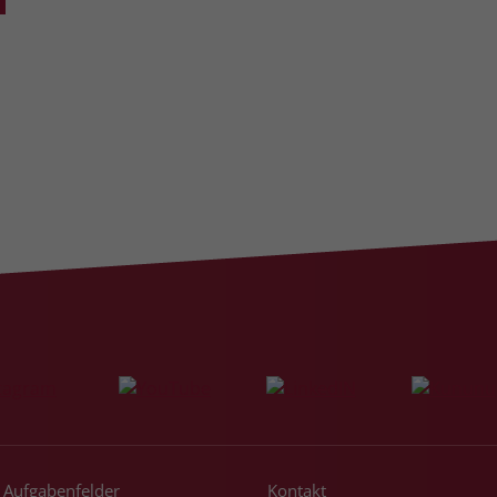
Laufzeit
3 Monate
Der Zweck von _fbp ist vollständig auf die
Werbe- und Analysebemühungen von
Facebook zurückzuführen. Dieses Cookie ist
ein Erstanbieter-Cookie, d. h. Facebook
platziert es, während ein Verbraucher auf
Facebook ist. Dieses Cookie verfolgt die
Besuche eines Nutzers auf verschiedenen
Websites und meldet dieses Verhalten an
Zweck
Facebook. Facebook kann dann die
gesammelten Daten nutzen, um den Nutzer
besser zu verstehen und bessere, relevantere
Werbung zu zeigen. Das _fbp-Cookie sammelt
keine persönlich identifizierbaren
Informationen und wird von Facebook nur
platziert, um Daten an das Unternehmen
zurückzusenden.
Aufgabenfelder
Kontakt