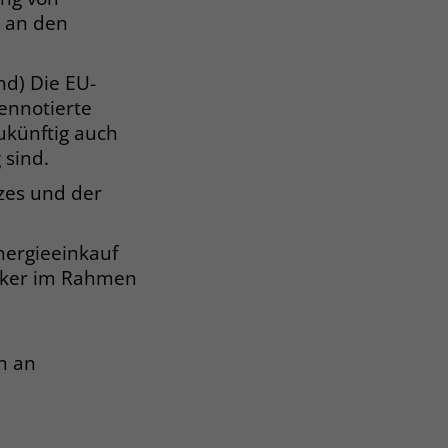
g an den
nd) Die EU-
sennotierte
ukünftig auch
 sind.
zes und der
nergieeinkauf
ärker im Rahmen
n an