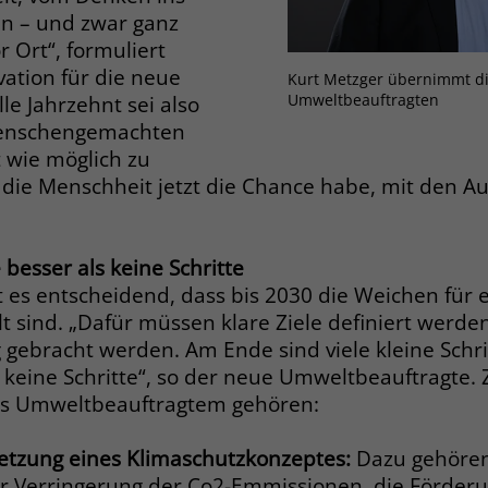
Zweck
 – und zwar ganz
dass Aktionen, die bei späteren Besuchen
Name
PHPSESSID
derselben Website durchgeführt werden, mit
r Ort“, formuliert
derselben Benutzerkennung verknüpft
ation für die neue
Anbieter
stiftung-liebenau.de
Kurt Metzger übernimmt di
werden.
Umweltbeauftragten
le Jahrzehnt sei also
Laufzeit
Session
menschengemachten
 wie möglich zu
Name
_clsk
Behält die Zustände des Benutzers bei allen
 die Menschheit jetzt die Chance habe, mit den 
Zweck
Seitenanfragen bei.
Anbieter
www.clarity.ms
Laufzeit
1 Jahr
e besser als keine Schritte
Name
cookie_optin
t es entscheidend, dass bis 2030 die Weichen für 
Microsoft Clarity setzt dieses Cookie, um die
Anbieter
www.stiftung-liebenau.de
lt sind. „Dafür müssen klare Ziele definiert werd
Seitenaufrufe eines Benutzers zu speichern
Zweck
ebracht werden. Am Ende sind viele kleine Schritt
und in einer einzigen Sitzungsaufzeichnung
Laufzeit
1 Monat
s keine Schritte“, so der neue Umweltbeauftragte.
zusammenzufassen.
als Umweltbeauftragtem gehören:
Behält die Zustimmung des Benutzers zum
Zweck
Cookie Opt-In
Name
_gcl_au
tzung eines Klimaschutzkonzeptes:
Dazu gehöre
ur Verringerung der Co2-Emmissionen, die Förder