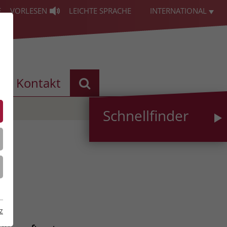
E
VORLESEN
LEICHTE SPRACHE
INTERNATIONAL
Kontakt
Schnellfinder
z