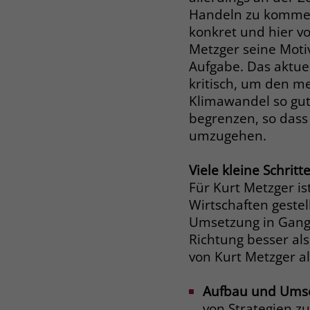
Handeln zu kommen
konkret und hier vo
Metzger seine Motiv
Aufgabe. Das aktuel
kritisch, um den 
Klimawandel so gut
begrenzen, so dass
umzugehen.
Viele kleine Schritt
Für Kurt Metzger is
Wirtschaften gestel
Umsetzung in Gang g
Richtung besser al
von Kurt Metzger 
Aufbau und Umse
von Strategien z