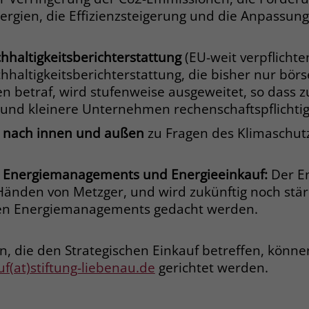
Anbieter
Google Ads
Name
__cf_bm
rgien, die Effizienzsteigerung und die Anpassun
Laufzeit
90 Tage
Anbieter
.fonts.net
hhaltigkeitsberichterstattung
(EU-weit verpflichte
Zweck
Enthält eine zufallsgenerierte User-ID.
Laufzeit
30 Minuten
chhaltigkeitsberichterstattung, die bisher nur bör
betraf, wird stufenweise ausgeweitet, so dass z
This cookie, set by Cloudflare, is used to
Zweck
Name
_gcl_aw
 und kleinere Unternehmen rechenschaftspflichtig
support Cloudflare Bot Management.
 nach innen und außen
zu Fragen des Klimaschut
Anbieter
Google Ads
Name
JSessionID
Laufzeit
90 Tage
s Energiemanagements und Energieeinkauf:
Der E
Anbieter
jobs.stiftung-liebenau.de
 Händen von Metzger, und wird zukünftig noch st
Dieses Cookie wird gesetzt, wenn ein User
gen Energiemanagements gedacht werden.
über einen Klick auf eine Google
Laufzeit
Session
Werbeanzeige auf die Website gelangt. Es
enthält Informationen darüber, welche
Behält die Zustände des Benutzers bei allen
n, die den Strategischen Einkauf betreffen, könne
Zweck
Zweck
Werbeanzeige geklickt wurde, sodass erzielte
Seitenanfragen bei.
uf(at)stiftung-liebenau.de
gerichtet werden.
Erfolge wie z.B. Bestellungen oder
Kontaktanfragen der Anzeige zugewiesen
werden können.