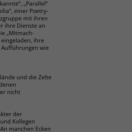
annte“, „Parallel“
lia“, einer Poetry-
nzgruppe mit ihren
r ihre Dienste an
die „Mitmach-
eingeladen, ihre
n Aufführungen wie
elände und die Zelte
iedenen
er nicht
kter der
 und Kollegen
. An manchen Ecken