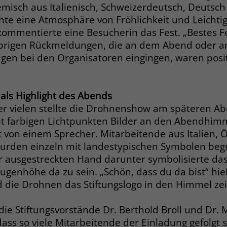
misch aus Italienisch, Schweizerdeutsch, Deutsch
hte eine Atmosphäre von Fröhlichkeit und Leichtig
Name
_gcl_dc
 kommentierte eine Besucherin das Fest. „Bestes Fe
übrigen Rückmeldungen, die an dem Abend oder a
Anbieter
Google Ads
gen bei den Organisatoren eingingen, waren posit
Laufzeit
90 Tage
Dieses Cookie wird gesetzt, wenn ein User
ls Highlight des Abends
über einen Klick auf eine Google
r vielen stellte die Drohnenshow am späteren Ab
Werbeanzeige auf die Website gelangt. Es
 farbigen Lichtpunkten Bilder an den Abendhimm
enthält Informationen darüber, welche
Zweck
 von einem Sprecher. Mitarbeitende aus Italien, Ö
Werbeanzeige geklickt wurde, sodass erzielte
rden einzeln mit landestypischen Symbolen begr
Erfolge wie z.B. Bestellungen oder
r ausgestreckten Hand darunter symbolisierte das, 
Kontaktanfragen der Anzeige zugewiesen
ugenhöhe da zu sein. „Schön, dass du da bist“ hi
werden können.
 die Drohnen das Stiftungslogo in den Himmel ze
Name
_fbp
die Stiftungsvorstände Dr. Berthold Broll und Dr.
 dass so viele Mitarbeitende der Einladung gefolgt 
Anbieter
Facebook