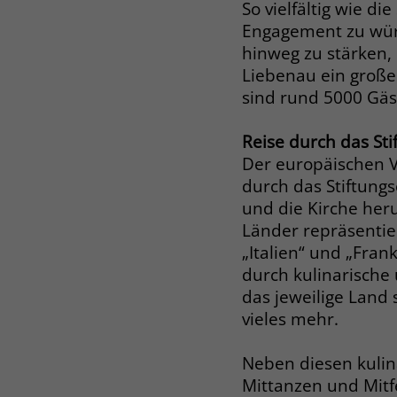
So vielfältig wie d
Engagement zu wür
hinweg zu stärken,
Liebenau ein großes
sind rund 5000 Gäs
Reise durch das St
Der europäischen Vi
durch das Stiftung
und die Kirche her
Länder repräsentie
„Italien“ und „Fran
durch kulinarische 
das jeweilige Land
vieles mehr.
Neben diesen kulin
Mittanzen und Mitf