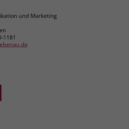
kation und Marketing
ren
0-1181
liebenau.de