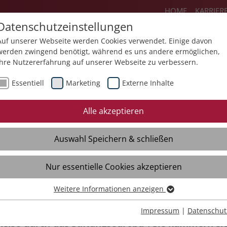
HOME
KARRIER
Datenschutzeinstellungen
Auf unserer Webseite werden Cookies verwendet. Einige davon
werden zwingend benötigt, während es uns andere ermöglichen,
Ihre Nutzererfahrung auf unserer Webseite zu verbessern.
Angebote
Über uns
Aktuelles
Essentiell
Marketing
Externe Inhalte
Neues
Termine
Mediathek
Alle akzeptieren
Auswahl Speichern & schließen
Nur essentielle Cookies akzeptieren
enau feiert Gemeinschaft in Vielfalt
Weitere Informationen anzeigen
Essentiell
Essentielle Cookies werden für grundlegende Funktionen der
nau – 5000 Gäste folgen der Einladung zum Fest
Impressum
|
Datenschut
Webseite benötigt. Dadurch ist gewährleistet, dass die Webseite
Reise durch das Stiftungseuropa“. Sie kümmern si