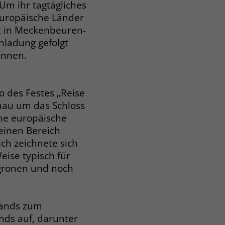
 Um ihr tagtägliches
uropäische Länder
rt in Meckenbeuren-
inladung gefolgt
innen.
o des Festes „Reise
enau um das Schloss
ene europäische
einen Bereich
ich zeichnete sich
eise typisch für
agronen und noch
Bands zum
nds auf, darunter