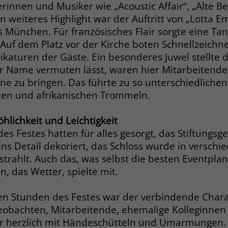
Anbieter
Google Ads
innen und Musiker wie „Acoustic Affair“, „Alte Bek
Name
__cf_bm
 weiteres Highlight war der Auftritt von „Lotta Emi
Laufzeit
90 Tage
Anbieter
.fonts.net
s München. Für französisches Flair sorgte eine Ta
Auf dem Platz vor der Kirche boten Schnellzeichne
Zweck
Enthält eine zufallsgenerierte User-ID.
Laufzeit
30 Minuten
ikaturen der Gäste. Ein besonderes Juwel stellte 
r Name vermuten lässt, waren hier Mitarbeitende 
This cookie, set by Cloudflare, is used to
Zweck
Name
_gcl_aw
hne zu bringen. Das führte zu so unterschiedliche
support Cloudflare Bot Management.
zen und afrikanischen Trommeln.
Anbieter
Google Ads
Name
JSessionID
hlichkeit und Leichtigkeit
Laufzeit
90 Tage
es Festes hatten für alles gesorgt, das Stiftungsg
Anbieter
jobs.stiftung-liebenau.de
Dieses Cookie wird gesetzt, wenn ein User
 ins Detail dekoriert, das Schloss wurde in versch
über einen Klick auf eine Google
trahlt. Auch das, was selbst die besten Eventplan
Laufzeit
Session
Werbeanzeige auf die Website gelangt. Es
, das Wetter, spielte mit.
enthält Informationen darüber, welche
Behält die Zustände des Benutzers bei allen
Zweck
Zweck
Werbeanzeige geklickt wurde, sodass erzielte
Seitenanfragen bei.
en Stunden des Festes war der verbindende Chara
Erfolge wie z.B. Bestellungen oder
eobachten, Mitarbeitende, ehemalige Kolleginnen
Kontaktanfragen der Anzeige zugewiesen
r herzlich mit Händeschütteln und Umarmungen
werden können.