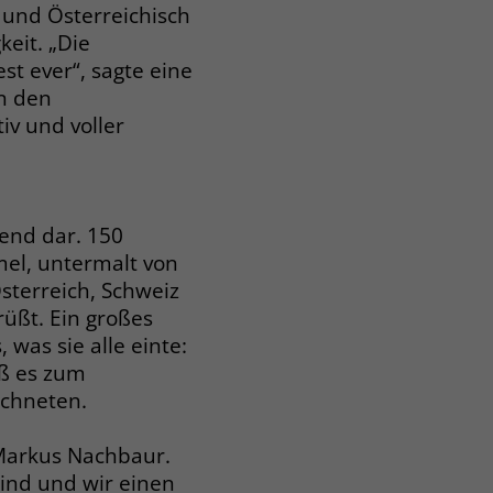
 und Österreichisch
keit. „Die
st ever“, sagte eine
n den
iv und voller
end dar. 150
el, untermalt von
sterreich, Schweiz
üßt. Ein großes
was sie alle einte:
eß es zum
ichneten.
 Markus Nachbaur.
sind und wir einen