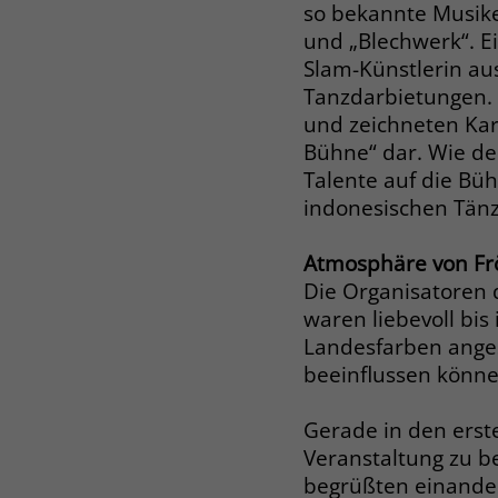
so bekannte Musiker
und „Blechwerk“. Ein
Slam-Künstlerin au
Tanzdarbietungen. 
und zeichneten Kar
Bühne“ dar. Wie de
Talente auf die Bü
indonesischen Tän
Atmosphäre von Frö
Die Organisatoren d
waren liebevoll bis
Landesfarben anges
beeinflussen können
Gerade in den erst
Veranstaltung zu b
begrüßten einande