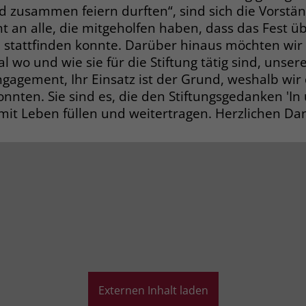
 zusammen feiern durften“, sind sich die Vorständ
t an alle, die mitgeholfen haben, dass das Fest ü
Laufzeit
3 Monate
tattfinden konnte. Darüber hinaus möchten wir 
Der Zweck von _fbp ist vollständig auf die
l wo und wie sie für die Stiftung tätig sind, unse
Werbe- und Analysebemühungen von
gagement, Ihr Einsatz ist der Grund, weshalb wir 
Facebook zurückzuführen. Dieses Cookie ist
nnten. Sie sind es, die den Stiftungsgedanken 'In
ein Erstanbieter-Cookie, d. h. Facebook
mit Leben füllen und weitertragen. Herzlichen Dan
platziert es, während ein Verbraucher auf
Facebook ist. Dieses Cookie verfolgt die
Besuche eines Nutzers auf verschiedenen
Websites und meldet dieses Verhalten an
Zweck
Facebook. Facebook kann dann die
gesammelten Daten nutzen, um den Nutzer
besser zu verstehen und bessere, relevantere
Werbung zu zeigen. Das _fbp-Cookie sammelt
keine persönlich identifizierbaren
Informationen und wird von Facebook nur
platziert, um Daten an das Unternehmen
zurückzusenden.
Externen Inhalt laden