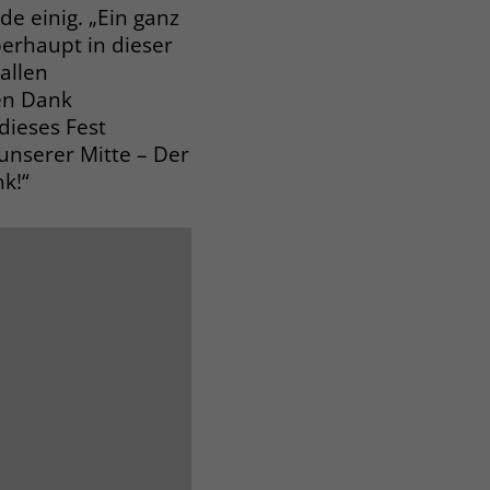
e einig. „Ein ganz
berhaupt in dieser
allen
ren Dank
dieses Fest
 unserer Mitte – Der
k!“