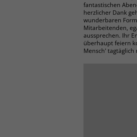
fantastischen Abend
herzlicher Dank geh
wunderbaren Form s
Mitarbeitenden, ega
aussprechen. Ihr En
überhaupt feiern ko
Mensch' tagtäglich 