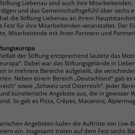
ie Stiftung Liebenau sind auch ihre Mitarbeitenden.
Zweck
dass Aktionen, die bei späteren Besuchen
Name
PHPSESSID
digen und das Gemeinschaftsgefühl über sechs e
derselben Website durchgeführt werden, mit
 hat die Stiftung Liebenau an ihrem Hauptstando
derselben Benutzerkennung verknüpft
Anbieter
stiftung-liebenau.de
 Fest für ihre Mitarbeitenden veranstaltet. Der E
werden.
te, Mitarbeitende mit ihren Partnern und Partner
Laufzeit
Session
Name
_clsk
iftungseuropa
Behält die Zustände des Benutzers bei allen
Zweck
Seitenanfragen bei.
elfalt der Stiftung entsprechend lautete das Mott
Anbieter
www.clarity.ms
seuropa“. Dabei war das Stiftungsgelände in Lieb
um in mehrere Bereiche aufgeteilt, die verschied
Laufzeit
1 Jahr
Name
cookie_optin
rten. Neben einem Bereich „Deutschland“ gab es 
Microsoft Clarity setzt dieses Cookie, um die
kreich“ sowie „Schweiz und Österreich“. Jeder Bere
Anbieter
www.stiftung-liebenau.de
Seitenaufrufe eines Benutzers zu speichern
und künstlerische Angebote aus, die in gewisser W
Zweck
und in einer einzigen Sitzungsaufzeichnung
Laufzeit
1 Monat
 sind. So gab es Pizza, Crêpes, Macarons, Älplerm
zusammenzufassen.
Behält die Zustimmung des Benutzers zum
Zweck
Cookie Opt-In
arischen Angeboten luden die Auftritte von Live-
Name
_gcl_au
eiern ein. Insgesamt traten auf dem Fest sechs Ba