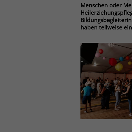
Menschen oder Mens
Heilerziehungspfle
Bildungsbegleiterin
haben teilweise ei