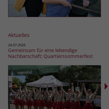
Aktuelles
24.07.2026
21.0
Gemeinsam für eine lebendige
Sti
Nachbarschaft: Quartierssommerfest
Jah