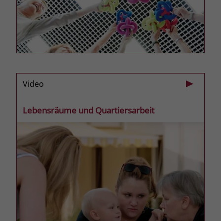
Name
_fbp
Anbieter
Facebook
Laufzeit
3 Monate
Der Zweck von _fbp ist vollständig auf
Video
die Werbe- und Analysebemühungen
von Facebook zurückzuführen. Dieses
Lebensräume und Quartiersarbeit
Cookie ist ein Erstanbieter-Cookie, d. h.
Facebook platziert es, während ein
Verbraucher auf Facebook ist. Dieses
Cookie verfolgt die Besuche eines
Nutzers auf verschiedenen Websites
und meldet dieses Verhalten an
Zweck
Facebook. Facebook kann dann die
gesammelten Daten nutzen, um den
Nutzer besser zu verstehen und
bessere, relevantere Werbung zu