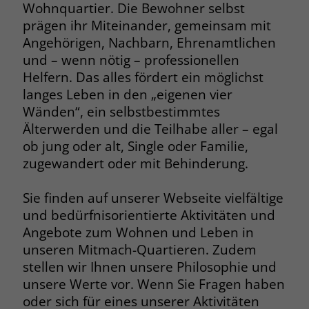
Wohnquartier. Die Bewohner selbst
Name
__cf_bm
prägen ihr Miteinander, gemeinsam mit
Name
_gcl_au
Angehörigen, Nachbarn, Ehrenamtlichen
Anbieter
.fonts.net
und – wenn nötig – professionellen
Anbieter
Google Ads
Helfern. Das alles fördert ein möglichst
Laufzeit
30 Minuten
Laufzeit
90 Tage
langes Leben in den „eigenen vier
Wänden“, ein selbstbestimmtes
This cookie, set by Cloudflare, is used to
Zweck
Zweck
Enthält eine zufallsgenerierte User-ID.
support Cloudflare Bot Management.
Älterwerden und die Teilhabe aller – egal
ob jung oder alt, Single oder Familie,
zugewandert oder mit Behinderung.
Name
_gcl_aw
Name
JSessionID
Anbieter
Google Ads
Sie finden auf unserer Webseite vielfältige
Anbieter
jobs.stiftung-liebenau.de
und bedürfnisorientierte Aktivitäten und
Laufzeit
90 Tage
Laufzeit
Session
Angebote zum Wohnen und Leben in
unseren Mitmach-Quartieren. Zudem
Dieses Cookie wird gesetzt, wenn ein
Behält die Zustände des Benutzers bei
stellen wir Ihnen unsere Philosophie und
Zweck
User über einen Klick auf eine Google
allen Seitenanfragen bei.
unsere Werte vor. Wenn Sie Fragen haben
Werbeanzeige auf die Website gelangt.
oder sich für eines unserer Aktivitäten
Es enthält Informationen darüber,
Zweck