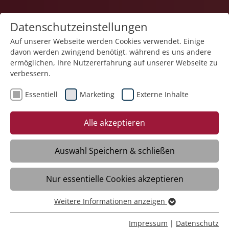
Datenschutzeinstellungen
Auf unserer Webseite werden Cookies verwendet. Einige
davon werden zwingend benötigt, während es uns andere
Quartiersarbeit
ermöglichen, Ihre Nutzererfahrung auf unserer Webseite zu
verbessern.
Essentiell
Marketing
Externe Inhalte
Alle akzeptieren
Lebensräume für Jung und Alt
Auswahl Speichern & schließen
Meckenbeuren >
Nur essentielle Cookies akzeptieren
Weitere Informationen anzeigen
Essentiell
Essentielle Cookies werden für grundlegende Funktionen
Impressum
|
Datenschutz