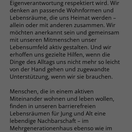
Eigenverantwortung respektiert wird. Wir
Browsers und die Einstellungen
denken an passende Wohnformen und
exklusiv für diese Website zu speichern.
Name
PHPSESSID
Lebensräume, die uns Heimat werden –
Zweck
Dadurch wird gewährleistet, dass
allein oder mit anderen zusammen. Wir
Aktionen, die bei späteren Besuchen
Anbieter
stiftung-liebenau.de
derselben Website durchgeführt
möchten anerkannt sein und gemeinsam
werden, mit derselben
mit unseren Mitmenschen unser
Laufzeit
Session
Benutzerkennung verknüpft werden.
Lebensumfeld aktiv gestalten. Und wir
Behält die Zustände des Benutzers bei
erhoffen uns gezielte Hilfen, wenn die
Zweck
allen Seitenanfragen bei.
Dinge des Alltags uns nicht mehr so leicht
Name
_clsk
von der Hand gehen und zugewandte
Unterstützung, wenn wir sie brauchen.
Anbieter
www.clarity.ms
Name
cookie_optin
Laufzeit
1 Jahr
Menschen, die in einem aktiven
Anbieter
www.stiftung-liebenau.de
Miteinander wohnen und leben wollen,
Microsoft Clarity setzt dieses Cookie,
Laufzeit
1 Monat
finden in unseren barrierefreien
um die Seitenaufrufe eines Benutzers
Lebensräumen für Jung und Alt eine
Zweck
zu speichern und in einer einzigen
Behält die Zustimmung des Benutzers
Zweck
lebendige Nachbarschaft – im
Sitzungsaufzeichnung
zum Cookie Opt-In
zusammenzufassen.
Mehrgenerationenhaus ebenso wie im