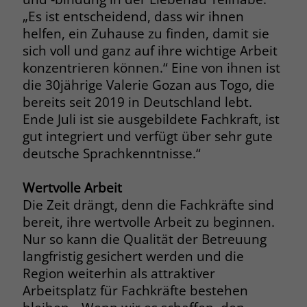
„Es ist entscheidend, dass wir ihnen
Name
__cf_bm
helfen, ein Zuhause zu finden, damit sie
Name
_gcl_au
sich voll und ganz auf ihre wichtige Arbeit
Anbieter
.fonts.net
Anbieter
Google Ads
konzentrieren können.“ Eine von ihnen ist
Laufzeit
30 Minuten
die 30jährige Valerie Gozan aus Togo, die
Laufzeit
90 Tage
bereits seit 2019 in Deutschland lebt.
This cookie, set by Cloudflare, is used to
Ende Juli ist sie ausgebildete Fachkraft, ist
Zweck
Zweck
Enthält eine zufallsgenerierte User-ID.
support Cloudflare Bot Management.
gut integriert und verfügt über sehr gute
deutsche Sprachkenntnisse.“
Name
_gcl_aw
Name
JSessionID
Wertvolle Arbeit
Anbieter
Google Ads
Anbieter
jobs.stiftung-liebenau.de
Die Zeit drängt, denn die Fachkräfte sind
bereit, ihre wertvolle Arbeit zu beginnen.
Laufzeit
90 Tage
Laufzeit
Session
Nur so kann die Qualität der Betreuung
Dieses Cookie wird gesetzt, wenn ein
langfristig gesichert werden und die
Behält die Zustände des Benutzers bei
Zweck
User über einen Klick auf eine Google
Region weiterhin als attraktiver
allen Seitenanfragen bei.
Werbeanzeige auf die Website gelangt.
Arbeitsplatz für Fachkräfte bestehen
Es enthält Informationen darüber,
Zweck