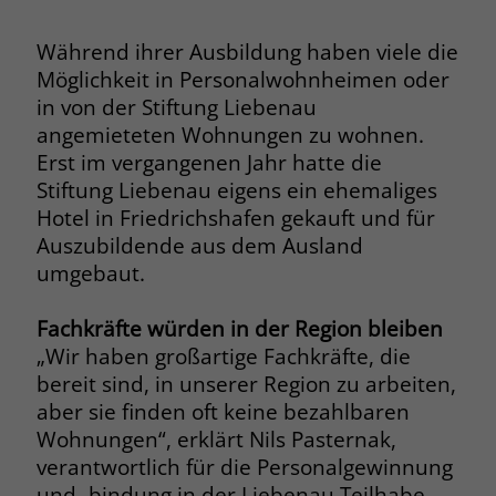
Browsers und die Einstellungen
exklusiv für diese Website zu speichern.
Während ihrer Ausbildung haben viele die
Name
PHPSESSID
Zweck
Dadurch wird gewährleistet, dass
Möglichkeit in Personalwohnheimen oder
Aktionen, die bei späteren Besuchen
Anbieter
stiftung-liebenau.de
in von der Stiftung Liebenau
derselben Website durchgeführt
angemieteten Wohnungen zu wohnen.
werden, mit derselben
Laufzeit
Session
Erst im vergangenen Jahr hatte die
Benutzerkennung verknüpft werden.
Stiftung Liebenau eigens ein ehemaliges
Behält die Zustände des Benutzers bei
Zweck
Hotel in Friedrichshafen gekauft und für
allen Seitenanfragen bei.
Name
_clsk
Auszubildende aus dem Ausland
umgebaut.
Anbieter
www.clarity.ms
Name
cookie_optin
Fachkräfte würden in der Region bleiben
Laufzeit
1 Jahr
Anbieter
www.stiftung-liebenau.de
„Wir haben großartige Fachkräfte, die
Microsoft Clarity setzt dieses Cookie,
bereit sind, in unserer Region zu arbeiten,
Laufzeit
1 Monat
um die Seitenaufrufe eines Benutzers
aber sie finden oft keine bezahlbaren
Zweck
zu speichern und in einer einzigen
Behält die Zustimmung des Benutzers
Wohnungen“, erklärt Nils Pasternak,
Zweck
Sitzungsaufzeichnung
zum Cookie Opt-In
verantwortlich für die Personalgewinnung
zusammenzufassen.
und ‐bindung in der Liebenau Teilhabe.