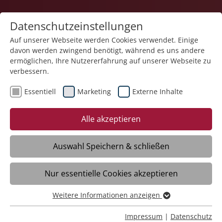
Datenschutzeinstellungen
Auf unserer Webseite werden Cookies verwendet. Einige
davon werden zwingend benötigt, während es uns andere
ermöglichen, Ihre Nutzererfahrung auf unserer Webseite zu
verbessern.
Essentiell
Marketing
Externe Inhalte
18.04.2025
Wohnraum gegen
Alle akzeptieren
Fachkräftemangel
Auswahl Speichern & schließen
Friedrichshafen/Tettnang/Meckenbeuren
Nur essentielle Cookies akzeptieren
– Im Sommer werden rund 100 junge
Menschen ihre Ausbildung in der Stiftung
Weitere Informationen anzeigen
Liebenau beenden. Die erfolgreichen
Essentiell
Absolventen stehen bereit und freuen
Essentielle Cookies werden für grundlegende Funktionen
Impressum
|
Datenschutz