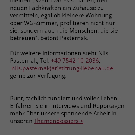
bleiben. „Wenn wir es schaffen, den
welche Werbeanzeige geklickt wurde,
neuen Fachkräften ein Zuhause zu
sodass erzielte Erfolge wie z.B.
vermitteln, egal ob kleinere Wohnung
Bestellungen oder Kontaktanfragen der
oder WG-Zimmer, profitieren nicht nur
Anzeige zugewiesen werden können.
sie, sondern auch die Menschen, die sie
betreuen“, betont Pasternak.
Name
_gcl_dc
Für weitere Informationen steht Nils
Anbieter
Google Ads
Pasternak, Tel.
+49 7542 10-2036
,
nils.pasternak(at)stiftung-liebenau.de
Laufzeit
90 Tage
gerne zur Verfügung.
Dieses Cookie wird gesetzt, wenn ein
User über einen Klick auf eine Google
Werbeanzeige auf die Website gelangt.
Bunt, fachlich fundiert und voller Leben:
Es enthält Informationen darüber,
Zweck
Erfahren Sie in Interviews und Reportagen
welche Werbeanzeige geklickt wurde,
mehr über unsere spannende Arbeit in
sodass erzielte Erfolge wie z.B.
unseren
Themendossiers >
Bestellungen oder Kontaktanfragen der
Anzeige zugewiesen werden können.