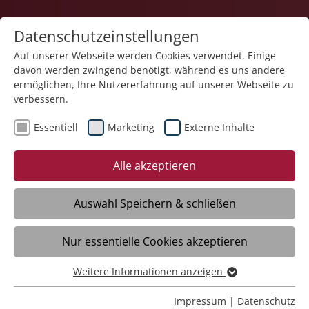
Datenschutzeinstellungen
Auf unserer Webseite werden Cookies verwendet. Einige
davon werden zwingend benötigt, während es uns andere
ermöglichen, Ihre Nutzererfahrung auf unserer Webseite zu
verbessern.
Essentiell
Marketing
Externe Inhalte
04.04.2025
Elfriede Krapf feierte ihren
Alle akzeptieren
100. Geburtstag
Auswahl Speichern & schließen
Ulm-Wiblingen – Menschen, die 100 Jahre
Nur essentielle Cookies akzeptieren
und mehr werden, sind nicht selten selbst
am meisten über das eigene hohe Alter
Weitere Informationen anzeigen
erstaunt. So auch Elfriede Krapf, die am
Essentiell
21. Februar dieses Jahres diesen hohen
Essentielle Cookies werden für grundlegende Funktionen
Impressum
|
Datenschutz