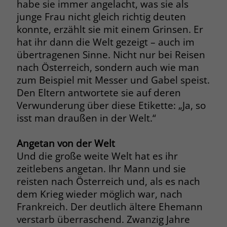
habe sie immer angelacht, was sie als
welche Werbeanzeige geklickt wurde,
junge Frau nicht gleich richtig deuten
sodass erzielte Erfolge wie z.B.
Bestellungen oder Kontaktanfragen der
konnte, erzählt sie mit einem Grinsen. Er
Anzeige zugewiesen werden können.
hat ihr dann die Welt gezeigt – auch im
übertragenen Sinne. Nicht nur bei Reisen
nach Österreich, sondern auch wie man
Name
_gcl_dc
zum Beispiel mit Messer und Gabel speist.
Den Eltern antwortete sie auf deren
Anbieter
Google Ads
Verwunderung über diese Etikette: „Ja, so
Laufzeit
90 Tage
isst man draußen in der Welt.“
Dieses Cookie wird gesetzt, wenn ein
Angetan von der Welt
User über einen Klick auf eine Google
Und die große weite Welt hat es ihr
Werbeanzeige auf die Website gelangt.
zeitlebens angetan. Ihr Mann und sie
Es enthält Informationen darüber,
Zweck
reisten nach Österreich und, als es nach
welche Werbeanzeige geklickt wurde,
sodass erzielte Erfolge wie z.B.
dem Krieg wieder möglich war, nach
Bestellungen oder Kontaktanfragen der
Frankreich. Der deutlich ältere Ehemann
Anzeige zugewiesen werden können.
verstarb überraschend. Zwanzig Jahre