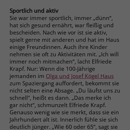
zeigen. Das _fbp-Cookie sammelt keine
persönlich identifizierbaren
Sportlich und aktiv
Informationen und wird von Facebook
Sie war immer sportlich, immer „dünn“,
nur platziert, um Daten an das
hat sich gesund ernährt, war fleißig und
Unternehmen zurückzusenden.
bescheiden. Nach wie vor ist sie aktiv,
spielt gerne mit anderen und hat im Haus
einige Freundinnen. Auch ihre Kinder
nehmen sie oft zu Aktivitäten mit. „Ich will
immer noch mitmachen“, lacht Elfriede
Krapf. Nur: Wenn die 100-Jährige
jemanden im
Olga und Josef Kögel Haus
zum Spaziergang auffordert, bekommt sie
nicht selten eine Absage. „Du läufst uns zu
schnell“, heißt es dann. „Das merke ich
gar nicht“, schmunzelt Elfriede Krapf.
Genauso wenig wie sie merkt, dass sie ein
Jahrhundert alt ist. Innerlich fühle sie sich
deutlich jünger. „Wie 60 oder 65“, sagt sie