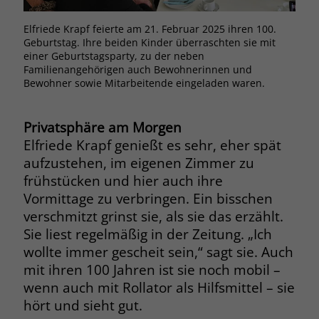
Browsers und die Einstellungen
exklusiv für diese Website zu speichern.
Elfriede Krapf feierte am 21. Februar 2025 ihren 100.
Glüc
Name
PHPSESSID
Geburtstag. Ihre beiden Kinder überraschten sie mit
und 
Zweck
Dadurch wird gewährleistet, dass
einer Geburtstagsparty, zu der neben
Elfr
Aktionen, die bei späteren Besuchen
Anbieter
stiftung-liebenau.de
Familienangehörigen auch Bewohnerinnen und
derselben Website durchgeführt
Bewohner sowie Mitarbeitende eingeladen waren.
werden, mit derselben
Laufzeit
Session
Benutzerkennung verknüpft werden.
Privatsphäre am Morgen
Behält die Zustände des Benutzers bei
Zweck
allen Seitenanfragen bei.
Elfriede Krapf genießt es sehr, eher spät
Name
_clsk
aufzustehen, im eigenen Zimmer zu
frühstücken und hier auch ihre
Anbieter
www.clarity.ms
Name
cookie_optin
Vormittage zu verbringen. Ein bisschen
Laufzeit
1 Jahr
verschmitzt grinst sie, als sie das erzählt.
Anbieter
www.stiftung-liebenau.de
Sie liest regelmäßig in der Zeitung. „Ich
Microsoft Clarity setzt dieses Cookie,
Laufzeit
1 Monat
wollte immer gescheit sein,“ sagt sie. Auch
um die Seitenaufrufe eines Benutzers
mit ihren 100 Jahren ist sie noch mobil –
Zweck
zu speichern und in einer einzigen
Behält die Zustimmung des Benutzers
wenn auch mit Rollator als Hilfsmittel – sie
Zweck
Sitzungsaufzeichnung
zum Cookie Opt-In
hört und sieht gut.
zusammenzufassen.