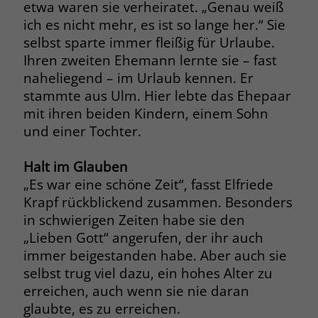
etwa waren sie verheiratet. „Genau weiß
ich es nicht mehr, es ist so lange her.“ Sie
Name
_fbp
selbst sparte immer fleißig für Urlaube.
Anbieter
Facebook
Ihren zweiten Ehemann lernte sie – fast
naheliegend – im Urlaub kennen. Er
Laufzeit
3 Monate
stammte aus Ulm. Hier lebte das Ehepaar
mit ihren beiden Kindern, einem Sohn
Der Zweck von _fbp ist vollständig auf
und einer Tochter.
die Werbe- und Analysebemühungen
von Facebook zurückzuführen. Dieses
Halt im Glauben
Cookie ist ein Erstanbieter-Cookie, d. h.
Facebook platziert es, während ein
„Es war eine schöne Zeit“, fasst Elfriede
Verbraucher auf Facebook ist. Dieses
Krapf rückblickend zusammen. Besonders
Cookie verfolgt die Besuche eines
in schwierigen Zeiten habe sie den
Nutzers auf verschiedenen Websites
„Lieben Gott“ angerufen, der ihr auch
und meldet dieses Verhalten an
Zweck
immer beigestanden habe. Aber auch sie
Facebook. Facebook kann dann die
selbst trug viel dazu, ein hohes Alter zu
gesammelten Daten nutzen, um den
erreichen, auch wenn sie nie daran
Nutzer besser zu verstehen und
bessere, relevantere Werbung zu
glaubte, es zu erreichen.