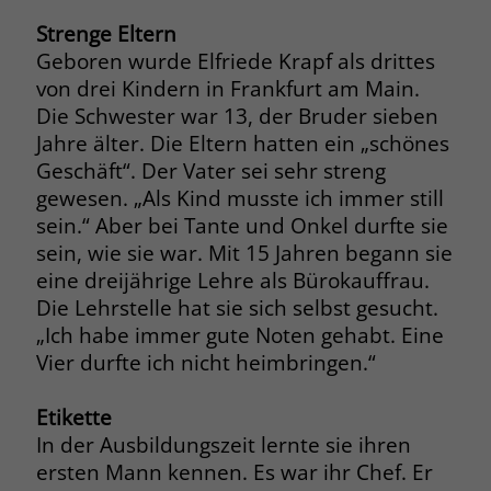
Strenge Eltern
Name
__cf_bm
Name
_gcl_au
Geboren wurde Elfriede Krapf als drittes
Anbieter
.fonts.net
von drei Kindern in Frankfurt am Main.
Anbieter
Google Ads
Die Schwester war 13, der Bruder sieben
Laufzeit
30 Minuten
Jahre älter. Die Eltern hatten ein „schönes
Laufzeit
90 Tage
Geschäft“. Der Vater sei sehr streng
This cookie, set by Cloudflare, is used to
Zweck
Zweck
Enthält eine zufallsgenerierte User-ID.
gewesen. „Als Kind musste ich immer still
support Cloudflare Bot Management.
sein.“ Aber bei Tante und Onkel durfte sie
sein, wie sie war. Mit 15 Jahren begann sie
Name
_gcl_aw
Name
JSessionID
eine dreijährige Lehre als Bürokauffrau.
Die Lehrstelle hat sie sich selbst gesucht.
Anbieter
Google Ads
Anbieter
jobs.stiftung-liebenau.de
„Ich habe immer gute Noten gehabt. Eine
Laufzeit
90 Tage
Vier durfte ich nicht heimbringen.“
Laufzeit
Session
Dieses Cookie wird gesetzt, wenn ein
Behält die Zustände des Benutzers bei
Etikette
Zweck
User über einen Klick auf eine Google
allen Seitenanfragen bei.
In der Ausbildungszeit lernte sie ihren
Werbeanzeige auf die Website gelangt.
ersten Mann kennen. Es war ihr Chef. Er
Es enthält Informationen darüber,
Zweck