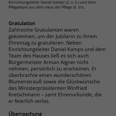
Einrichtungsleiter Daniel Kamps (2. v. li.) und dem
Browsers und die Einstellungen
Pflegeteam aus dem Haus der Pflege St. Iris.
exklusiv für diese Website zu speichern.
Name
PHPSESSID
Zweck
Dadurch wird gewährleistet, dass
Aktionen, die bei späteren Besuchen
Gratulation
Anbieter
stiftung-liebenau.de
derselben Website durchgeführt
Zahlreiche Gratulanten waren
werden, mit derselben
Laufzeit
Session
gekommen, um der Jubilarin zu ihrem
Benutzerkennung verknüpft werden.
Ehrentag zu gratulieren. Neben
Behält die Zustände des Benutzers bei
Einrichtungsleiter Daniel Kamps und dem
Zweck
allen Seitenanfragen bei.
Team des Hauses ließ es sich auch
Name
_clsk
Bürgermeister Arman Aigner nicht
Anbieter
www.clarity.ms
nehmen, persönlich zu erscheinen. Er
Name
cookie_optin
überbrachte einen wunderschönen
Laufzeit
1 Jahr
Anbieter
www.stiftung-liebenau.de
Blumenstrauß sowie die Glückwünsche
des Ministerpräsidenten Winfried
Microsoft Clarity setzt dieses Cookie,
Laufzeit
1 Monat
Kretschmann – samt Ehrenurkunde, die
um die Seitenaufrufe eines Benutzers
er feierlich verlas.
Zweck
zu speichern und in einer einzigen
Behält die Zustimmung des Benutzers
Zweck
Sitzungsaufzeichnung
zum Cookie Opt-In
zusammenzufassen.
Überraschung