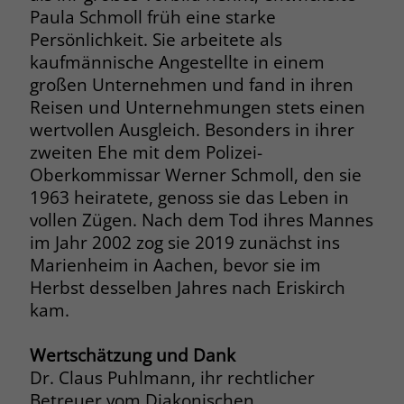
welche Werbeanzeige geklickt wurde,
Paula Schmoll früh eine starke
sodass erzielte Erfolge wie z.B.
Persönlichkeit. Sie arbeitete als
Bestellungen oder Kontaktanfragen der
kaufmännische Angestellte in einem
Anzeige zugewiesen werden können.
großen Unternehmen und fand in ihren
Reisen und Unternehmungen stets einen
Name
_gcl_dc
wertvollen Ausgleich. Besonders in ihrer
zweiten Ehe mit dem Polizei-
Anbieter
Google Ads
Oberkommissar Werner Schmoll, den sie
1963 heiratete, genoss sie das Leben in
Laufzeit
90 Tage
vollen Zügen. Nach dem Tod ihres Mannes
im Jahr 2002 zog sie 2019 zunächst ins
Dieses Cookie wird gesetzt, wenn ein
User über einen Klick auf eine Google
Marienheim in Aachen, bevor sie im
Werbeanzeige auf die Website gelangt.
Herbst desselben Jahres nach Eriskirch
Es enthält Informationen darüber,
kam.
Zweck
welche Werbeanzeige geklickt wurde,
sodass erzielte Erfolge wie z.B.
Wertschätzung und Dank
Bestellungen oder Kontaktanfragen der
Dr. Claus Puhlmann, ihr rechtlicher
Anzeige zugewiesen werden können.
Betreuer vom Diakonischen