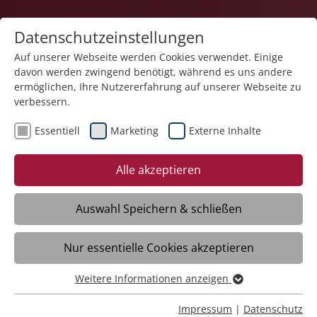
Datenschutzeinstellungen
Auf unserer Webseite werden Cookies verwendet. Einige
davon werden zwingend benötigt, während es uns andere
ermöglichen, Ihre Nutzererfahrung auf unserer Webseite zu
verbessern.
Essentiell
Marketing
Externe Inhalte
27.05.2025
Ein Jahrhundert voller Leben:
Alle akzeptieren
Paula Schmoll feiert ihren
100. Geburtstag
Auswahl Speichern & schließen
Nur essentielle Cookies akzeptieren
Eriskirch – Im Haus der Pflege St. Iris der
Stiftung Liebenau in Eriskirch wurde ein
Weitere Informationen anzeigen
Essentiell
ganz besonderer Geburtstag gefeiert:
Essentielle Cookies werden für grundlegende Funktionen
Impressum
|
Datenschutz
Paula Schmoll blickt auf ein ganzes