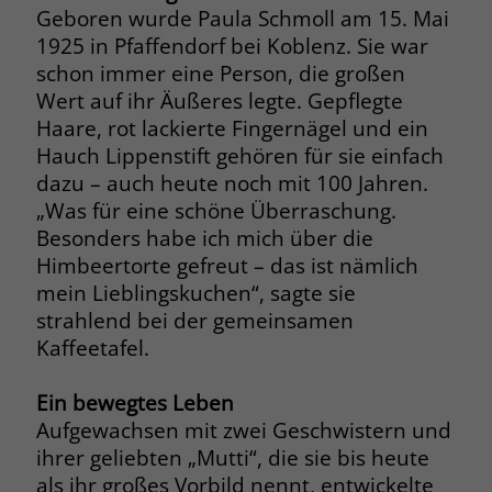
Geboren wurde Paula Schmoll am 15. Mai
Name
__cf_bm
1925 in Pfaffendorf bei Koblenz. Sie war
Name
_gcl_au
schon immer eine Person, die großen
Anbieter
.fonts.net
Wert auf ihr Äußeres legte. Gepflegte
Anbieter
Google Ads
Haare, rot lackierte Fingernägel und ein
Laufzeit
30 Minuten
Laufzeit
90 Tage
Hauch Lippenstift gehören für sie einfach
This cookie, set by Cloudflare, is used to
dazu – auch heute noch mit 100 Jahren.
Zweck
Zweck
Enthält eine zufallsgenerierte User-ID.
support Cloudflare Bot Management.
„Was für eine schöne Überraschung.
Besonders habe ich mich über die
Himbeertorte gefreut – das ist nämlich
Name
_gcl_aw
Name
JSessionID
mein Lieblingskuchen“, sagte sie
Anbieter
Google Ads
strahlend bei der gemeinsamen
Anbieter
jobs.stiftung-liebenau.de
Kaffeetafel.
Laufzeit
90 Tage
Laufzeit
Session
Ein bewegtes Leben
Dieses Cookie wird gesetzt, wenn ein
Behält die Zustände des Benutzers bei
Zweck
Aufgewachsen mit zwei Geschwistern und
User über einen Klick auf eine Google
allen Seitenanfragen bei.
Werbeanzeige auf die Website gelangt.
ihrer geliebten „Mutti“, die sie bis heute
Es enthält Informationen darüber,
als ihr großes Vorbild nennt, entwickelte
Zweck