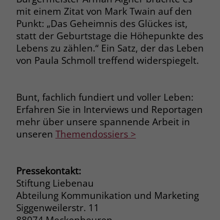
zeigen. Das _fbp-Cookie sammelt keine
mit einem Zitat von Mark Twain auf den
persönlich identifizierbaren
Punkt: „Das Geheimnis des Glückes ist,
Informationen und wird von Facebook
statt der Geburtstage die Höhepunkte des
nur platziert, um Daten an das
Unternehmen zurückzusenden.
Lebens zu zählen.“ Ein Satz, der das Leben
von Paula Schmoll treffend widerspiegelt.
Bunt, fachlich fundiert und voller Leben:
Erfahren Sie in Interviews und Reportagen
mehr über unsere spannende Arbeit in
unseren
Themendossiers >
Pressekontakt:
Stiftung Liebenau
Abteilung Kommunikation und Marketing
Siggenweilerstr. 11
88074 Meckenbeuren