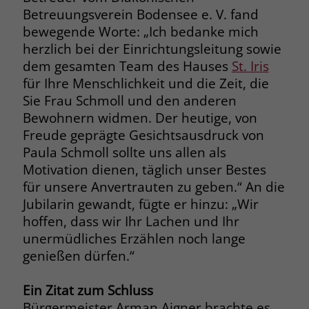
Betreuungsverein Bodensee e. V. fand
Name
_fbp
bewegende Worte: „Ich bedanke mich
herzlich bei der Einrichtungsleitung sowie
Anbieter
Facebook
dem gesamten Team des Hauses
St. Iris
für Ihre Menschlichkeit und die Zeit, die
Laufzeit
3 Monate
Sie Frau Schmoll und den anderen
Der Zweck von _fbp ist vollständig auf
Bewohnern widmen. Der heutige, von
die Werbe- und Analysebemühungen
Freude geprägte Gesichtsausdruck von
von Facebook zurückzuführen. Dieses
Paula Schmoll sollte uns allen als
Cookie ist ein Erstanbieter-Cookie, d. h.
Motivation dienen, täglich unser Bestes
Facebook platziert es, während ein
für unsere Anvertrauten zu geben.“ An die
Verbraucher auf Facebook ist. Dieses
Jubilarin gewandt, fügte er hinzu: „Wir
Cookie verfolgt die Besuche eines
hoffen, dass wir Ihr Lachen und Ihr
Nutzers auf verschiedenen Websites
unermüdliches Erzählen noch lange
und meldet dieses Verhalten an
Zweck
Facebook. Facebook kann dann die
genießen dürfen.“
gesammelten Daten nutzen, um den
Nutzer besser zu verstehen und
Ein Zitat zum Schluss
bessere, relevantere Werbung zu
Bürgermeister Arman Aigner brachte es