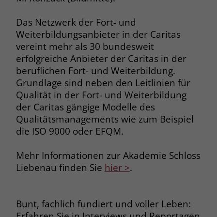
Name
__cf_bm
Das Netzwerk der Fort- und
Name
_gcl_au
Weiterbildungsanbieter in der Caritas
Anbieter
.fonts.net
Anbieter
Google Ads
vereint mehr als 30 bundesweit
Laufzeit
30 Minuten
erfolgreiche Anbieter der Caritas in der
Laufzeit
90 Tage
beruflichen Fort- und Weiterbildung.
This cookie, set by Cloudflare, is used to
Grundlage sind neben den Leitlinien für
Zweck
Zweck
Enthält eine zufallsgenerierte User-ID.
support Cloudflare Bot Management.
Qualität in der Fort- und Weiterbildung
der Caritas gängige Modelle des
Name
_gcl_aw
Qualitätsmanagements wie zum Beispiel
Name
JSessionID
die ISO 9000 oder EFQM.
Anbieter
Google Ads
Anbieter
jobs.stiftung-liebenau.de
Mehr Informationen zur Akademie Schloss
Laufzeit
90 Tage
Laufzeit
Session
Liebenau finden Sie
hier >
.
Dieses Cookie wird gesetzt, wenn ein
Behält die Zustände des Benutzers bei
Zweck
User über einen Klick auf eine Google
allen Seitenanfragen bei.
Werbeanzeige auf die Website gelangt.
Bunt, fachlich fundiert und voller Leben:
Es enthält Informationen darüber,
Erfahren Sie in Interviews und Reportagen
Zweck