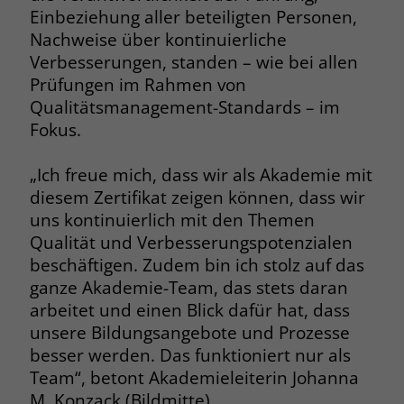
Einbeziehung aller beteiligten Personen,
Browsers und die Einstellungen
exklusiv für diese Website zu speichern.
Nachweise über kontinuierliche
Name
PHPSESSID
Zweck
Dadurch wird gewährleistet, dass
Verbesserungen, standen – wie bei allen
Aktionen, die bei späteren Besuchen
Prüfungen im Rahmen von
Anbieter
stiftung-liebenau.de
derselben Website durchgeführt
Qualitätsmanagement-Standards – im
werden, mit derselben
Laufzeit
Session
Fokus.
Benutzerkennung verknüpft werden.
Behält die Zustände des Benutzers bei
Zweck
„Ich freue mich, dass wir als Akademie mit
allen Seitenanfragen bei.
Name
_clsk
diesem Zertifikat zeigen können, dass wir
uns kontinuierlich mit den Themen
Anbieter
www.clarity.ms
Name
cookie_optin
Qualität und Verbesserungspotenzialen
beschäftigen. Zudem bin ich stolz auf das
Laufzeit
1 Jahr
Anbieter
www.stiftung-liebenau.de
ganze Akademie-Team, das stets daran
arbeitet und einen Blick dafür hat, dass
Microsoft Clarity setzt dieses Cookie,
Laufzeit
1 Monat
um die Seitenaufrufe eines Benutzers
unsere Bildungsangebote und Prozesse
Zweck
zu speichern und in einer einzigen
besser werden. Das funktioniert nur als
Behält die Zustimmung des Benutzers
Zweck
Sitzungsaufzeichnung
zum Cookie Opt-In
Team“, betont Akademieleiterin Johanna
zusammenzufassen.
M. Konzack (Bildmitte).