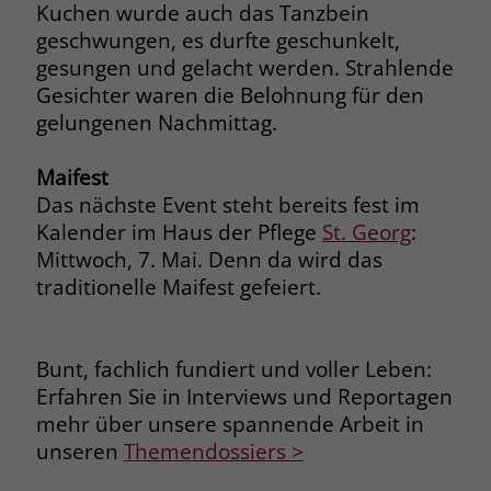
Kuchen wurde auch das Tanzbein
Name
__cf_bm
geschwungen, es durfte geschunkelt,
Name
_gcl_au
gesungen und gelacht werden. Strahlende
Anbieter
.fonts.net
Gesichter waren die Belohnung für den
Anbieter
Google Ads
gelungenen Nachmittag.
Laufzeit
30 Minuten
Laufzeit
90 Tage
Maifest
This cookie, set by Cloudflare, is used to
Zweck
Zweck
Enthält eine zufallsgenerierte User-ID.
support Cloudflare Bot Management.
Das nächste Event steht bereits fest im
Kalender im Haus der Pflege
St. Georg
:
Mittwoch, 7. Mai. Denn da wird das
Name
_gcl_aw
Name
JSessionID
traditionelle Maifest gefeiert.
Anbieter
Google Ads
Anbieter
jobs.stiftung-liebenau.de
Laufzeit
90 Tage
Laufzeit
Session
Bunt, fachlich fundiert und voller Leben:
Erfahren Sie in Interviews und Reportagen
Dieses Cookie wird gesetzt, wenn ein
Behält die Zustände des Benutzers bei
mehr über unsere spannende Arbeit in
Zweck
User über einen Klick auf eine Google
allen Seitenanfragen bei.
unseren
Themendossiers >
Werbeanzeige auf die Website gelangt.
Es enthält Informationen darüber,
Zweck