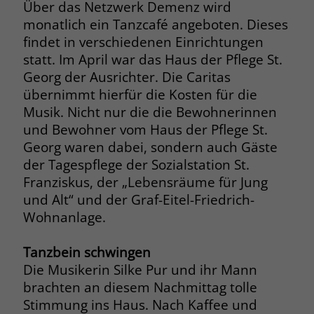
Über das Netzwerk Demenz wird
Browsers und die Einstellungen
monatlich ein Tanzcafé angeboten. Dieses
exklusiv für diese Website zu speichern.
Name
PHPSESSID
findet in verschiedenen Einrichtungen
Zweck
Dadurch wird gewährleistet, dass
statt. Im April war das Haus der Pflege St.
Aktionen, die bei späteren Besuchen
Anbieter
stiftung-liebenau.de
derselben Website durchgeführt
Georg der Ausrichter. Die Caritas
werden, mit derselben
übernimmt hierfür die Kosten für die
Laufzeit
Session
Benutzerkennung verknüpft werden.
Musik. Nicht nur die die Bewohnerinnen
Behält die Zustände des Benutzers bei
und Bewohner vom Haus der Pflege St.
Zweck
allen Seitenanfragen bei.
Georg waren dabei, sondern auch Gäste
Name
_clsk
der Tagespflege der Sozialstation St.
Franziskus, der „Lebensräume für Jung
Anbieter
www.clarity.ms
Name
cookie_optin
und Alt“ und der Graf-Eitel-Friedrich-
Laufzeit
1 Jahr
Wohnanlage.
Anbieter
www.stiftung-liebenau.de
Microsoft Clarity setzt dieses Cookie,
Laufzeit
1 Monat
Tanzbein schwingen
um die Seitenaufrufe eines Benutzers
Die Musikerin Silke Pur und ihr Mann
Zweck
zu speichern und in einer einzigen
Behält die Zustimmung des Benutzers
Zweck
brachten an diesem Nachmittag tolle
Sitzungsaufzeichnung
zum Cookie Opt-In
zusammenzufassen.
Stimmung ins Haus. Nach Kaffee und