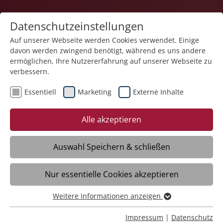
Datenschutzeinstellungen
Auf unserer Webseite werden Cookies verwendet. Einige
davon werden zwingend benötigt, während es uns andere
ermöglichen, Ihre Nutzererfahrung auf unserer Webseite zu
verbessern.
Essentiell
Marketing
Externe Inhalte
16.04.2025
Tanzcafé im Haus der Pflege
Alle akzeptieren
St. Georg
Auswahl Speichern & schließen
Burladingen - Einen wunderschönen
Nur essentielle Cookies akzeptieren
Nachmittag durften die Bewohnerinnen
und Bewohner vom Haus der Pflege St.
Weitere Informationen anzeigen
Georg der Stiftung Liebenau in
Essentiell
Burladingen erleben.
Essentielle Cookies werden für grundlegende Funktionen
Impressum
|
Datenschutz