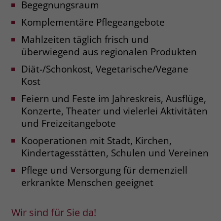
Begegnungsraum
welche Werbeanzeige geklickt wurde,
sodass erzielte Erfolge wie z.B.
Komplementäre Pflegeangebote
Bestellungen oder Kontaktanfragen der
Anzeige zugewiesen werden können.
Mahlzeiten täglich frisch und
überwiegend aus regionalen Produkten
Diät-/Schonkost, Vegetarische/Vegane
Name
_gcl_dc
Kost
Anbieter
Google Ads
Feiern und Feste im Jahreskreis, Ausflüge,
Konzerte, Theater und vielerlei Aktivitäten
Laufzeit
90 Tage
und Freizeitangebote
Dieses Cookie wird gesetzt, wenn ein
Kooperationen mit Stadt, Kirchen,
User über einen Klick auf eine Google
Kindertagesstätten, Schulen und Vereinen
Werbeanzeige auf die Website gelangt.
Es enthält Informationen darüber,
Pflege und Versorgung für demenziell
Zweck
welche Werbeanzeige geklickt wurde,
erkrankte Menschen geeignet
sodass erzielte Erfolge wie z.B.
Bestellungen oder Kontaktanfragen der
Anzeige zugewiesen werden können.
Wir sind für Sie da!