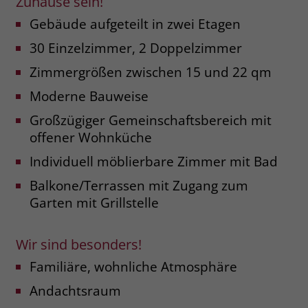
Zuhause sein!
Name
__cf_bm
Gebäude aufgeteilt in zwei Etagen
Name
_gcl_au
30 Einzelzimmer, 2 Doppelzimmer
Anbieter
.fonts.net
Anbieter
Google Ads
Zimmergrößen zwischen 15 und 22 qm
Laufzeit
30 Minuten
Laufzeit
90 Tage
Moderne Bauweise
This cookie, set by Cloudflare, is used to
Zweck
Großzügiger Gemeinschaftsbereich mit
Zweck
Enthält eine zufallsgenerierte User-ID.
support Cloudflare Bot Management.
offener Wohnküche
Individuell möblierbare Zimmer mit Bad
Name
_gcl_aw
Name
JSessionID
Balkone/Terrassen mit Zugang zum
Anbieter
Google Ads
Anbieter
jobs.stiftung-liebenau.de
Garten mit Grillstelle
Laufzeit
90 Tage
Laufzeit
Session
Wir sind besonders!
Dieses Cookie wird gesetzt, wenn ein
Behält die Zustände des Benutzers bei
Familiäre, wohnliche Atmosphäre
Zweck
User über einen Klick auf eine Google
allen Seitenanfragen bei.
Werbeanzeige auf die Website gelangt.
Andachtsraum
Es enthält Informationen darüber,
Zweck