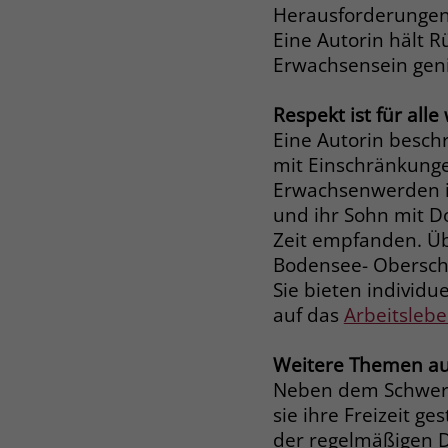
Herausforderungen
Eine Autorin hält R
Erwachsensein gen
Respekt ist für alle
Eine Autorin besch
mit Einschränkunge
Erwachsenwerden i
und ihr Sohn mit D
Zeit empfanden. Üb
Bodensee- Obersch
Sie bieten individu
auf das
Arbeitsleb
Weitere Themen au
Neben dem Schwerp
sie ihre Freizeit ge
der regelmäßigen D