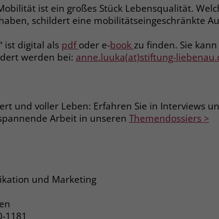
Mobilität ist ein großes Stück Lebensqualität. Welc
aben, schildert eine mobilitätseingeschränkte Au
Name
_gcl_dc
 ist digital als
pdf
oder e-
book
zu finden. Sie kann
Anbieter
Google Ads
dert werden bei:
anne.luuka(at)stiftung-liebenau
Laufzeit
90 Tage
Dieses Cookie wird gesetzt, wenn ein User
über einen Klick auf eine Google
iert und voller Leben: Erfahren Sie in Interviews 
Werbeanzeige auf die Website gelangt. Es
spannende Arbeit in unseren
Themendossiers >
enthält Informationen darüber, welche
Zweck
Werbeanzeige geklickt wurde, sodass erzielte
Erfolge wie z.B. Bestellungen oder
Kontaktanfragen der Anzeige zugewiesen
werden können.
kation und Marketing
Name
_fbp
ren
0-1181
Anbieter
Facebook