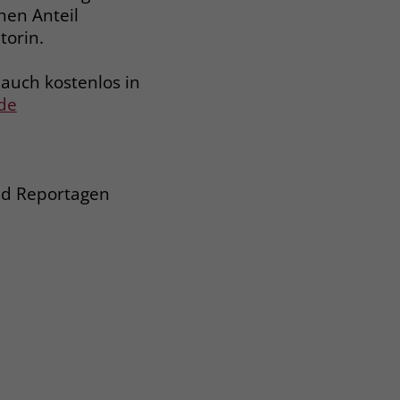
hen Anteil
torin.
 auch kostenlos in
.de
und Reportagen