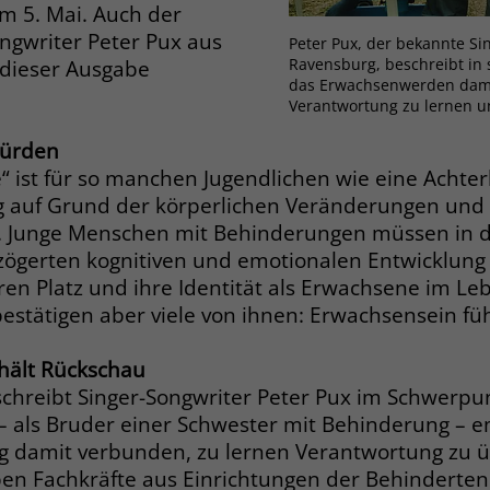
Zweck
m 5. Mai. Auch der
dass Aktionen, die bei späteren Besuchen
Name
PHPSESSID
ngwriter Peter Pux aus
Peter Pux, der bekannte Si
derselben Website durchgeführt werden, mit
Ravensburg, beschreibt in 
 dieser Ausgabe
derselben Benutzerkennung verknüpft
Anbieter
stiftung-liebenau.de
das Erwachsenwerden dami
werden.
Verantwortung zu lernen 
Laufzeit
Session
Hürden
Name
_clsk
Behält die Zustände des Benutzers bei allen
“ ist für so manchen Jugendlichen wie eine Achte
Zweck
Seitenanfragen bei.
 auf Grund der körperlichen Veränderungen und 
Anbieter
www.clarity.ms
 Junge Menschen mit Behinderungen müssen in d
rzögerten kognitiven und emotionalen Entwicklun
Laufzeit
1 Jahr
Name
cookie_optin
en Platz und ihre Identität als Erwachsene im Leb
Microsoft Clarity setzt dieses Cookie, um die
tätigen aber viele von ihnen: Erwachsensein fühl
Anbieter
www.stiftung-liebenau.de
Seitenaufrufe eines Benutzers zu speichern
Zweck
und in einer einzigen Sitzungsaufzeichnung
Laufzeit
1 Monat
hält Rückschau
zusammenzufassen.
hreibt Singer-Songwriter Peter Pux im Schwerpun
Behält die Zustimmung des Benutzers zum
Zweck
als Bruder einer Schwester mit Behinderung – e
Cookie Opt-In
Name
_gcl_au
eng damit verbunden, zu lernen Verantwortung zu
en Fachkräfte aus Einrichtungen der Behindertenh