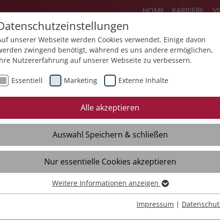
HOME
KARRIERE
V
Datenschutzeinstellungen
Auf unserer Webseite werden Cookies verwendet. Einige davon
werden zwingend benötigt, während es uns andere ermöglichen,
Ihre Nutzererfahrung auf unserer Webseite zu verbessern.
Über uns
Aktuelles
Akademie
Sp
Essentiell
Marketing
Externe Inhalte
Mediathek
Presse
Themendossiers
Alle akzeptieren
Broschüren
Kontakt
Auswahl Speichern & schließen
Videos
Material
Verteiler
Nur essentielle Cookies akzeptieren
Weitere Informationen anzeigen
Essentiell
Essentielle Cookies werden für grundlegende Funktionen der
Impressum
|
Datenschut
Webseite benötigt. Dadurch ist gewährleistet, dass die Webseite