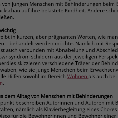
Anbieter
Google Ads
Name
__cf_bm
 von jungen Menschen mit Behinderungen beim
ückschau auf ihre belastete Kindheit. Andere schi
Laufzeit
90 Tage
Anbieter
.fonts.net
ießen.
Zweck
Enthält eine zufallsgenerierte User-ID.
Laufzeit
30 Minuten
 wichtig
reibt in kurzen, aber prägnanten Worten, wie man
This cookie, set by Cloudflare, is used to
Zweck
Name
_gcl_aw
support Cloudflare Bot Management.
n – behandelt werden möchte. Nämlich mit Respe
st auch verbunden mit Abnabelung und Abschiede
Anbieter
Google Ads
ownsyndrom schildern aus der jeweiligen Perspekti
Name
JSessionID
erdies skizzieren verschiedene Träger der Behin
Laufzeit
90 Tage
waben, wie sie junge Menschen beim Erwachsenw
Anbieter
jobs.stiftung-liebenau.de
Dieses Cookie wird gesetzt, wenn ein User
elle Hilfen sowohl im Bereich
Wohnen
als auch bei
über einen Klick auf eine Google
Laufzeit
Session
en
.
Werbeanzeige auf die Website gelangt. Es
enthält Informationen darüber, welche
Behält die Zustände des Benutzers bei allen
Zweck
s dem Alltag von Menschen mit Behinderungen
Zweck
Werbeanzeige geklickt wurde, sodass erzielte
Seitenanfragen bei.
unkt beschreiben Autorinnen und Autoren mit B
Erfolge wie z.B. Bestellungen oder
stalten, nämlich als Klavierbegleitung eines Chores
Kontaktanfragen der Anzeige zugewiesen
isco für die Bewohnerinnen und Bewohner einer 
werden können.