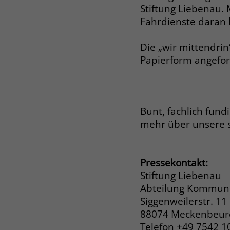
Stiftung Liebenau. 
Fahrdienste daran h
Die „wir mittendrin“
Papierform angefor
Bunt, fachlich fund
mehr über unsere 
Pressekontakt:
Stiftung Liebenau
Abteilung Kommuni
Siggenweilerstr. 11
88074 Meckenbeu
Telefon +49 7542 1