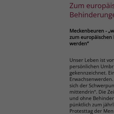
Zum europäis
Behinderunge
Meckenbeuren - „w
zum europäischen 
werden“
Unser Leben ist v
persönlichen Umb
gekennzeichnet. Ein
Erwachsenwerden.
sich der Schwerpun
mittendrin“. Die Z
und ohne Behinder
pünktlich zum jähr
Protesttag der Men