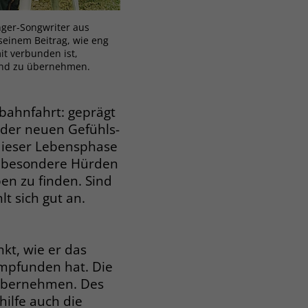
nger-Songwriter aus
seinem Beitrag, wie eng
t verbunden ist,
und zu übernehmen.
rbahnfahrt: geprägt
der neuen Gefühls-
ieser Lebensphase
g besondere Hürden
en zu finden. Sind
t sich gut an.
kt, wie er das
mpfunden hat. Die
 übernehmen. Des
ilfe auch die