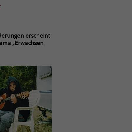
t
derungen erscheint
hema „Erwachsen