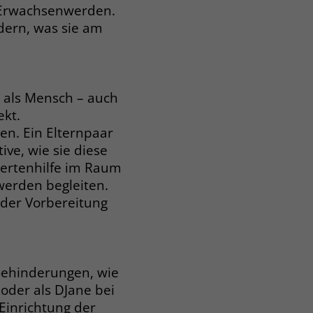
 Erwachsenwerden.
ldern, was sie am
 als Mensch – auch
kt.
n. Ein Elternpaar
ve, wie sie diese
dertenhilfe im Raum
erden begleiten.
 der Vorbereitung
ehinderungen, wie
 oder als DJane bei
Einrichtung der