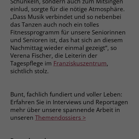
Schunkeln, sondern auch zum Mitsingen
einlud, sorgte für die nötige Atmosphäre.
Name
__cf_bm
Name
_gcl_au
„Dass Musik verbindet und so nebenbei
Anbieter
.fonts.net
das Tanzen auch noch ein tolles
Anbieter
Google Ads
Fitnessprogramm für unsere Seniorinnen
Laufzeit
30 Minuten
und Senioren ist, das hat sich an diesem
Laufzeit
90 Tage
Nachmittag wieder einmal gezeigt“, so
This cookie, set by Cloudflare, is used to
Zweck
Verena Fischer, die Leiterin der
Zweck
Enthält eine zufallsgenerierte User-ID.
support Cloudflare Bot Management.
Tagespflege im
Franziskuszentrum
,
sichtlich stolz.
Name
_gcl_aw
Name
JSessionID
Anbieter
Google Ads
Anbieter
jobs.stiftung-liebenau.de
Bunt, fachlich fundiert und voller Leben:
Erfahren Sie in Interviews und Reportagen
Laufzeit
90 Tage
Laufzeit
Session
mehr über unsere spannende Arbeit in
Dieses Cookie wird gesetzt, wenn ein
Behält die Zustände des Benutzers bei
unseren
Themendossiers >
Zweck
User über einen Klick auf eine Google
allen Seitenanfragen bei.
Werbeanzeige auf die Website gelangt.
Es enthält Informationen darüber,
Zweck