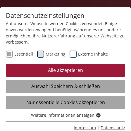
Datenschutzeinstellungen
Auf unserer Webseite werden Cookies verwendet. Einige
davon werden zwingend benötigt, während es uns andere
ermöglichen, Ihre Nutzererfahrung auf unserer Webseite zu
verbessern.
Essentiell
Marketing
Externe Inhalte
13.05.2025
Ein, zwei, Wiegeschritt:
Alle akzeptieren
Fröhlicher Tanztee im
Franziskuszentrum
Auswahl Speichern & schließen
Nur essentielle Cookies akzeptieren
Friedrichshafen – Am Vorabend des 1. Mai
verwandelte sich das Foyer des
Weitere Informationen anzeigen
Essentiell
Franziskuszentrums der Stiftung Liebenau
Essentielle Cookies werden für grundlegende Funktionen
Impressum
|
Datenschutz
in eine lebendige Tanzarena: Das Team