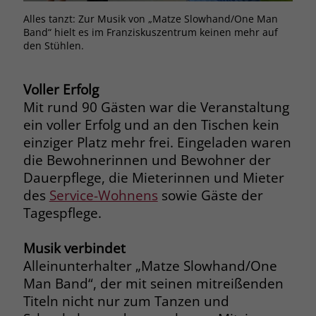
Browsers und die Einstellungen
Alles tanzt: Zur Musik von „Matze Slowhand/One Man
exklusiv für diese Website zu speichern.
Band“ hielt es im Franziskuszentrum keinen mehr auf
Name
PHPSESSID
Zweck
Dadurch wird gewährleistet, dass
den Stühlen.
Aktionen, die bei späteren Besuchen
Anbieter
stiftung-liebenau.de
derselben Website durchgeführt
Voller Erfolg
werden, mit derselben
Laufzeit
Session
Mit rund 90 Gästen war die Veranstaltung
Benutzerkennung verknüpft werden.
ein voller Erfolg und an den Tischen kein
Behält die Zustände des Benutzers bei
Zweck
einziger Platz mehr frei. Eingeladen waren
allen Seitenanfragen bei.
Name
_clsk
die Bewohnerinnen und Bewohner der
Dauerpflege, die Mieterinnen und Mieter
Anbieter
www.clarity.ms
Name
cookie_optin
des
Service-Wohnens
sowie Gäste der
Tagespflege.
Laufzeit
1 Jahr
Anbieter
www.stiftung-liebenau.de
Microsoft Clarity setzt dieses Cookie,
Musik verbindet
Laufzeit
1 Monat
um die Seitenaufrufe eines Benutzers
Alleinunterhalter „Matze Slowhand/One
Zweck
zu speichern und in einer einzigen
Behält die Zustimmung des Benutzers
Man Band“, der mit seinen mitreißenden
Zweck
Sitzungsaufzeichnung
zum Cookie Opt-In
Titeln nicht nur zum Tanzen und
zusammenzufassen.