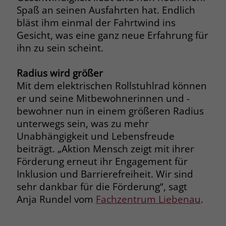
welche Werbeanzeige geklickt wurde,
Spaß an seinen Ausfahrten hat. Endlich
sodass erzielte Erfolge wie z.B.
bläst ihm einmal der Fahrtwind ins
Bestellungen oder Kontaktanfragen der
Gesicht, was eine ganz neue Erfahrung für
Anzeige zugewiesen werden können.
ihn zu sein scheint.
Name
_gcl_dc
Radius wird größer
Mit dem elektrischen Rollstuhlrad können
Anbieter
Google Ads
er und seine Mitbewohnerinnen und -
bewohner nun in einem größeren Radius
Laufzeit
90 Tage
unterwegs sein, was zu mehr
Unabhängigkeit und Lebensfreude
Dieses Cookie wird gesetzt, wenn ein
User über einen Klick auf eine Google
beiträgt. „Aktion Mensch zeigt mit ihrer
Werbeanzeige auf die Website gelangt.
Förderung erneut ihr Engagement für
Es enthält Informationen darüber,
Inklusion und Barrierefreiheit. Wir sind
Zweck
welche Werbeanzeige geklickt wurde,
sehr dankbar für die Förderung“, sagt
sodass erzielte Erfolge wie z.B.
Anja Rundel vom
Fachzentrum Liebenau
.
Bestellungen oder Kontaktanfragen der
Anzeige zugewiesen werden können.