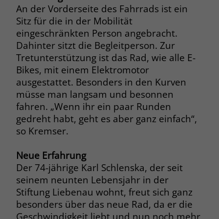
An der Vorderseite des Fahrrads ist ein
Name
__cf_bm
Sitz für die in der Mobilität
Name
_gcl_au
eingeschränkten Person angebracht.
Anbieter
.fonts.net
Dahinter sitzt die Begleitperson. Zur
Anbieter
Google Ads
Tretunterstützung ist das Rad, wie alle E-
Laufzeit
30 Minuten
Laufzeit
90 Tage
Bikes, mit einem Elektromotor
This cookie, set by Cloudflare, is used to
ausgestattet. Besonders in den Kurven
Zweck
Zweck
Enthält eine zufallsgenerierte User-ID.
support Cloudflare Bot Management.
müsse man langsam und besonnen
fahren. „Wenn ihr ein paar Runden
gedreht habt, geht es aber ganz einfach“,
Name
_gcl_aw
Name
JSessionID
so Kremser.
Anbieter
Google Ads
Anbieter
jobs.stiftung-liebenau.de
Neue Erfahrung
Laufzeit
90 Tage
Laufzeit
Session
Der 74-jährige Karl Schlenska, der seit
seinem neunten Lebensjahr in der
Dieses Cookie wird gesetzt, wenn ein
Behält die Zustände des Benutzers bei
Zweck
Stiftung Liebenau wohnt, freut sich ganz
User über einen Klick auf eine Google
allen Seitenanfragen bei.
Werbeanzeige auf die Website gelangt.
besonders über das neue Rad, da er die
Es enthält Informationen darüber,
Geschwindigkeit liebt und nun noch mehr
Zweck