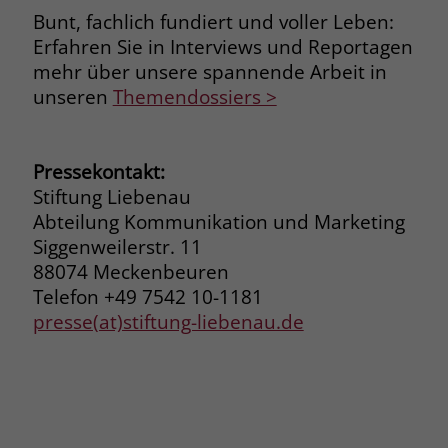
Bunt, fachlich fundiert und voller Leben:
Name
_fbp
Erfahren Sie in Interviews und Reportagen
mehr über unsere spannende Arbeit in
Anbieter
Facebook
unseren
Themendossiers >
Laufzeit
3 Monate
Der Zweck von _fbp ist vollständig auf
Pressekontakt:
die Werbe- und Analysebemühungen
Stiftung Liebenau
von Facebook zurückzuführen. Dieses
Abteilung Kommunikation und Marketing
Cookie ist ein Erstanbieter-Cookie, d. h.
Siggenweilerstr. 11
Facebook platziert es, während ein
88074 Meckenbeuren
Verbraucher auf Facebook ist. Dieses
Telefon +49 7542 10-1181
Cookie verfolgt die Besuche eines
presse(at)stiftung-liebenau.de
Nutzers auf verschiedenen Websites
und meldet dieses Verhalten an
Zweck
Facebook. Facebook kann dann die
gesammelten Daten nutzen, um den
Nutzer besser zu verstehen und
bessere, relevantere Werbung zu