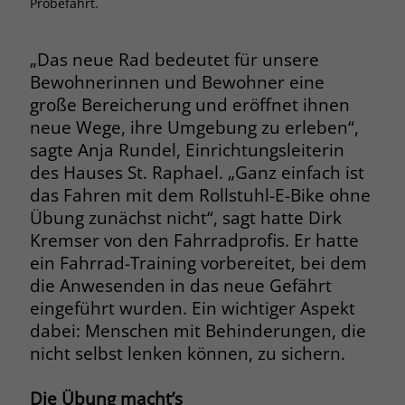
Probefahrt.
Browsers und die Einstellungen
exklusiv für diese Website zu speichern.
Name
PHPSESSID
Zweck
Dadurch wird gewährleistet, dass
„Das neue Rad bedeutet für unsere
Aktionen, die bei späteren Besuchen
Bewohnerinnen und Bewohner eine
Anbieter
stiftung-liebenau.de
derselben Website durchgeführt
große Bereicherung und eröffnet ihnen
werden, mit derselben
Laufzeit
Session
neue Wege, ihre Umgebung zu erleben“,
Benutzerkennung verknüpft werden.
sagte Anja Rundel, Einrichtungsleiterin
Behält die Zustände des Benutzers bei
des Hauses St. Raphael. „Ganz einfach ist
Zweck
allen Seitenanfragen bei.
das Fahren mit dem Rollstuhl-E-Bike ohne
Name
_clsk
Übung zunächst nicht“, sagt hatte Dirk
Anbieter
www.clarity.ms
Kremser von den Fahrradprofis. Er hatte
Name
cookie_optin
ein Fahrrad-Training vorbereitet, bei dem
Laufzeit
1 Jahr
Anbieter
www.stiftung-liebenau.de
die Anwesenden in das neue Gefährt
eingeführt wurden. Ein wichtiger Aspekt
Microsoft Clarity setzt dieses Cookie,
Laufzeit
1 Monat
dabei: Menschen mit Behinderungen, die
um die Seitenaufrufe eines Benutzers
Zweck
zu speichern und in einer einzigen
nicht selbst lenken können, zu sichern.
Behält die Zustimmung des Benutzers
Zweck
Sitzungsaufzeichnung
zum Cookie Opt-In
zusammenzufassen.
Die Übung macht’s