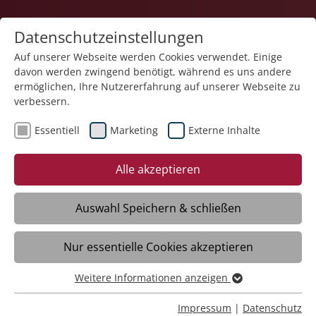
Datenschutzeinstellungen
Auf unserer Webseite werden Cookies verwendet. Einige
davon werden zwingend benötigt, während es uns andere
ermöglichen, Ihre Nutzererfahrung auf unserer Webseite zu
verbessern.
Essentiell
Marketing
Externe Inhalte
20.06.2025
Endlich Fahrtwind im Gesicht
Alle akzeptieren
spüren
Auswahl Speichern & schließen
Meckenbeuren/Liebenau – Ein Termin,
Nur essentielle Cookies akzeptieren
den Mitarbeitende und Bewohner der
Häuser St. Raphael und St. Teresa vom
Weitere Informationen anzeigen
Fachzentrum Liebenau mit Spannung
Essentiell
erwartet hatten: die Einführung in das
Essentielle Cookies werden für grundlegende Funktionen
Impressum
|
Datenschutz