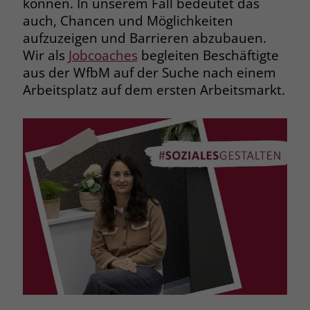
können. In unserem Fall bedeutet das
welche Werbeanzeige geklickt wurde,
auch, Chancen und Möglichkeiten
sodass erzielte Erfolge wie z.B.
aufzuzeigen und Barrieren abzubauen.
Bestellungen oder Kontaktanfragen der
Anzeige zugewiesen werden können.
Wir als
Jobcoaches
begleiten Beschäftigte
aus der WfbM auf der Suche nach einem
Arbeitsplatz auf dem ersten Arbeitsmarkt.
Name
_gcl_dc
Anbieter
Google Ads
Laufzeit
90 Tage
Dieses Cookie wird gesetzt, wenn ein
User über einen Klick auf eine Google
Werbeanzeige auf die Website gelangt.
Es enthält Informationen darüber,
Zweck
welche Werbeanzeige geklickt wurde,
sodass erzielte Erfolge wie z.B.
Bestellungen oder Kontaktanfragen der
Anzeige zugewiesen werden können.