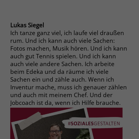
Name
_fbp
Lukas Siegel
Anbieter
Facebook
Ich tanze ganz viel, ich laufe viel draußen
Laufzeit
3 Monate
rum. Und ich kann auch viele Sachen:
Fotos machen, Musik hören. Und ich kann
Der Zweck von _fbp ist vollständig auf
auch gut Tennis spielen. Und ich kann
die Werbe- und Analysebemühungen
auch viele andere Sachen. Ich arbeite
von Facebook zurückzuführen. Dieses
beim Edeka und da räume ich viele
Cookie ist ein Erstanbieter-Cookie, d. h.
Sachen ein und zähle auch. Wenn ich
Facebook platziert es, während ein
Verbraucher auf Facebook ist. Dieses
Inventur mache, muss ich genauer zählen
Cookie verfolgt die Besuche eines
und auch mit meinem Chef. Und der
Nutzers auf verschiedenen Websites
Jobcoach ist da, wenn ich Hilfe brauche.
und meldet dieses Verhalten an
Zweck
Facebook. Facebook kann dann die
gesammelten Daten nutzen, um den
Nutzer besser zu verstehen und
bessere, relevantere Werbung zu