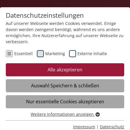
Datenschutzeinstellungen
Auf unserer Webseite werden Cookies verwendet. Einige
davon werden zwingend benötigt, während es uns andere
Teilhabe und Familie
ermöglichen, Ihre Nutzererfahrung auf unserer Webseite zu
verbessern.
Essentiell
Marketing
Externe Inhalte
11.04.2025
Soziales gestalten: wie
Alle akzeptieren
gestaltet man Inklusion?
Auswahl Speichern & schließen
Ravensburg - Das Thema Soziales
Nur essentielle Cookies akzeptieren
gestalten steht in den kommenden
Wochen im Mittelpunkt unserer
Weitere Informationen anzeigen
Kommunikation und unsere
Essentiell
Interviewreihe zum Thema Inklusion geht
Essentielle Cookies werden für grundlegende Funktionen
Impressum
|
Datenschutz