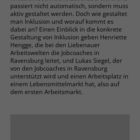
passiert nicht automatisch, sondern muss
Browsers und die Einstellungen
exklusiv für diese Website zu speichern.
aktiv gestaltet werden. Doch wie gestaltet
Name
PHPSESSID
Zweck
Dadurch wird gewährleistet, dass
man Inklusion und worauf kommt es
Aktionen, die bei späteren Besuchen
dabei an? Einen Einblick in die konkrete
Anbieter
stiftung-liebenau.de
derselben Website durchgeführt
Gestaltung von Inklusion geben Henriette
werden, mit derselben
Laufzeit
Session
Hengge, die bei den Liebenauer
Benutzerkennung verknüpft werden.
Arbeitswelten die Jobcoaches in
Behält die Zustände des Benutzers bei
Zweck
Ravensburg leitet, und Lukas Siegel, der
allen Seitenanfragen bei.
Name
_clsk
von den Jobcoaches in Ravensburg
unterstützt wird und einen Arbeitsplatz in
Anbieter
www.clarity.ms
Name
cookie_optin
einem Lebensmittelmarkt hat, also auf
dem ersten Arbeitsmarkt.
Laufzeit
1 Jahr
Anbieter
www.stiftung-liebenau.de
Microsoft Clarity setzt dieses Cookie,
Laufzeit
1 Monat
um die Seitenaufrufe eines Benutzers
Zweck
zu speichern und in einer einzigen
Behält die Zustimmung des Benutzers
Zweck
Sitzungsaufzeichnung
zum Cookie Opt-In
zusammenzufassen.