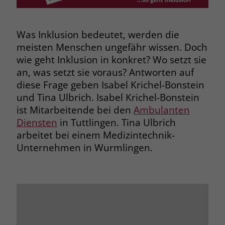
Browsers und die Einstellungen
exklusiv für diese Website zu speichern.
Name
PHPSESSID
Zweck
Dadurch wird gewährleistet, dass
Was Inklusion bedeutet, werden die
Aktionen, die bei späteren Besuchen
meisten Menschen ungefähr wissen. Doch
Anbieter
stiftung-liebenau.de
derselben Website durchgeführt
wie geht Inklusion in konkret? Wo setzt sie
werden, mit derselben
Laufzeit
Session
an, was setzt sie voraus? Antworten auf
Benutzerkennung verknüpft werden.
diese Frage geben Isabel Krichel-Bonstein
Behält die Zustände des Benutzers bei
Zweck
und Tina Ulbrich. Isabel Krichel-Bonstein
allen Seitenanfragen bei.
Name
_clsk
ist Mitarbeitende bei den
Ambulanten
Diensten
in Tuttlingen. Tina Ulbrich
Anbieter
www.clarity.ms
Name
cookie_optin
arbeitet bei einem Medizintechnik-
Unternehmen in Wurmlingen.
Laufzeit
1 Jahr
Anbieter
www.stiftung-liebenau.de
Microsoft Clarity setzt dieses Cookie,
Laufzeit
1 Monat
um die Seitenaufrufe eines Benutzers
Zweck
zu speichern und in einer einzigen
Behält die Zustimmung des Benutzers
Zweck
Sitzungsaufzeichnung
zum Cookie Opt-In
zusammenzufassen.