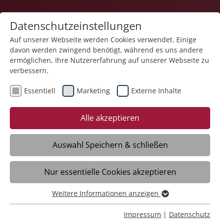
Datenschutzeinstellungen
Auf unserer Webseite werden Cookies verwendet. Einige
davon werden zwingend benötigt, während es uns andere
Teilhabe und Familie
ermöglichen, Ihre Nutzererfahrung auf unserer Webseite zu
verbessern.
Essentiell
Marketing
Externe Inhalte
28.03.2025
Soziales gestalten: wie geht
Alle akzeptieren
Inklusion?
Auswahl Speichern & schließen
Tuttlingen - Unsere Interviewreihe zum
Nur essentielle Cookies akzeptieren
Thema Inklusion geht weiter. Klientinnen
und Klienten sowie Mitarbeiterinnen und
Weitere Informationen anzeigen
Mitarbeiter berichten gemeinsam
Essentiell
darüber, was für sie Inklusion ist und wie
Essentielle Cookies werden für grundlegende Funktionen
Impressum
|
Datenschutz