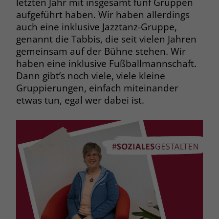
letzten Jahr mit insgesamt fünf Gruppen
welche Werbeanzeige geklickt wurde,
aufgeführt haben. Wir haben allerdings
sodass erzielte Erfolge wie z.B.
auch eine inklusive Jazztanz-Gruppe,
Bestellungen oder Kontaktanfragen der
Anzeige zugewiesen werden können.
genannt die Tabbis, die seit vielen Jahren
gemeinsam auf der Bühne stehen. Wir
haben eine inklusive Fußballmannschaft.
Name
_gcl_dc
Dann gibt’s noch viele, viele kleine
Gruppierungen, einfach miteinander
Anbieter
Google Ads
etwas tun, egal wer dabei ist.
Laufzeit
90 Tage
Dieses Cookie wird gesetzt, wenn ein
User über einen Klick auf eine Google
Werbeanzeige auf die Website gelangt.
Es enthält Informationen darüber,
Zweck
welche Werbeanzeige geklickt wurde,
sodass erzielte Erfolge wie z.B.
Bestellungen oder Kontaktanfragen der
Anzeige zugewiesen werden können.