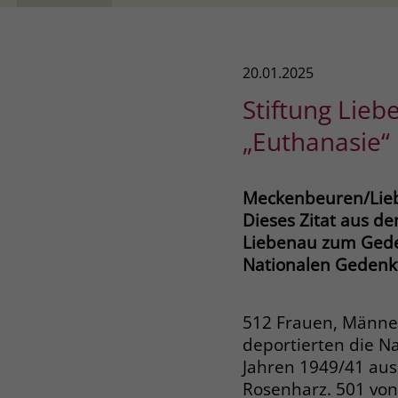
20.01.2025
Stiftung Lie
„Euthanasie“
Meckenbeuren/Lieb
Dieses Zitat aus de
Liebenau zum Gede
Nationalen Gedenkta
512 Frauen, Männe
deportierten die Na
Jahren 1949/41 au
Rosenharz. 501 von