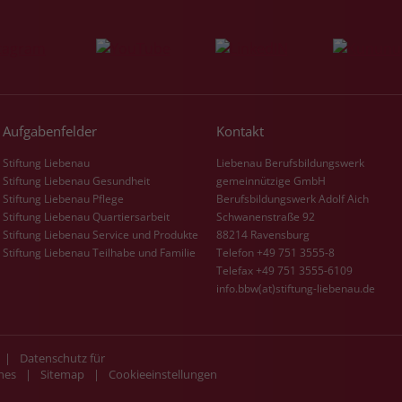
Laufzeit
3 Monate
Der Zweck von _fbp ist vollständig auf die
Werbe- und Analysebemühungen von
Facebook zurückzuführen. Dieses Cookie ist
Aufgabenfelder
Kontakt
ein Erstanbieter-Cookie, d. h. Facebook
platziert es, während ein Verbraucher auf
Stiftung Liebenau
Liebenau Berufsbildungswerk
Facebook ist. Dieses Cookie verfolgt die
Stiftung Liebenau Gesundheit
gemeinnützige GmbH
Besuche eines Nutzers auf verschiedenen
Stiftung Liebenau Pflege
Berufsbildungswerk Adolf Aich
Websites und meldet dieses Verhalten an
Stiftung Liebenau Quartiersarbeit
Schwanenstraße 92
Zweck
Facebook. Facebook kann dann die
Stiftung Liebenau Service und Produkte
88214 Ravensburg
gesammelten Daten nutzen, um den Nutzer
Stiftung Liebenau Teilhabe und Familie
Telefon +49 751 3555-8
besser zu verstehen und bessere, relevantere
Telefax +49 751 3555-6109
info.bbw(at)stiftung-liebenau.de
Werbung zu zeigen. Das _fbp-Cookie sammelt
keine persönlich identifizierbaren
Informationen und wird von Facebook nur
platziert, um Daten an das Unternehmen
|
Datenschutz für
zurückzusenden.
hes
|
Sitemap
|
Cookieeinstellungen