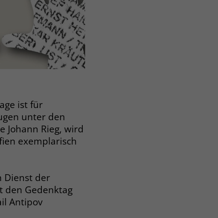
ge ist für
ugen unter den
e Johann Rieg, wird
fien exemplarisch
 Dienst der
at den Gedenktag
il Antipov