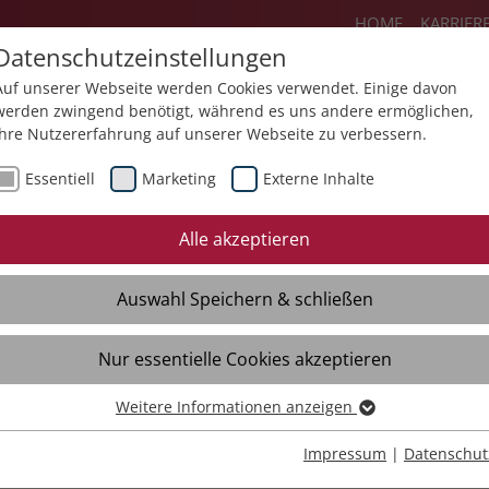
HOME
KARRIER
Datenschutzeinstellungen
Auf unserer Webseite werden Cookies verwendet. Einige davon
werden zwingend benötigt, während es uns andere ermöglichen,
Ihre Nutzererfahrung auf unserer Webseite zu verbessern.
Angebote
Über uns
Aktuelles
Essentiell
Marketing
Externe Inhalte
jekte
Mediathek
Termine
Alle akzeptieren
me
Digitaler Rundgang
Tag der offenen Tür in
Ulm 2026
Auswahl Speichern & schließen
Videos
BBW Open 2026
Nur essentielle Cookies akzeptieren
Anmeldung für
Infonachmittage
Weitere Informationen anzeigen
Essentiell
Essentielle Cookies werden für grundlegende Funktionen der
Impressum
|
Datenschut
Webseite benötigt. Dadurch ist gewährleistet, dass die Webseite