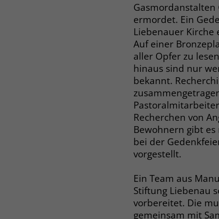
Gasmordanstalten
ermordet. Ein Gede
Liebenauer Kirche e
Auf einer Bronzepl
aller Opfer zu les
hinaus sind nur w
bekannt. Recherchi
zusammengetragen 
Pastoralmitarbeiter
Recherchen von Ang
Bewohnern gibt es 
bei der Gedenkfeie
vorgestellt.
Ein Team aus Manue
Stiftung Liebenau 
vorbereitet. Die mu
gemeinsam mit Samu