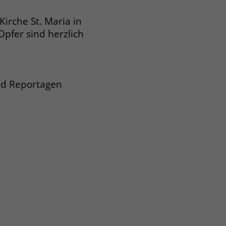
irche St. Maria in
pfer sind herzlich
und Reportagen