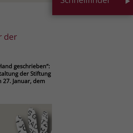
r der
Hand geschrieben“:
altung der Stiftung
 27. Januar, dem