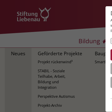
Bildung
Neues
Geförderte Projekte
Baupro
Projekt rückenwind³
Smartho
STABIL - Soziale
Teilhabe, Arbeit,
Bildung und
Integration
Perspektive Autismus
Projekt-Archiv