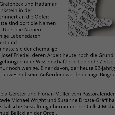
Zweck
 Grafeneck und Hadamar
dass Aktionen, die bei späteren Besuchen
Name
PHPSESSID
nkstein in der
derselben Website durchgeführt werden, mit
rinnert an die Opfer:
derselben Benutzerkennung verknüpft
Anbieter
stiftung-liebenau.de
werden.
atte sind dort die Namen
en. Über die Namen
Laufzeit
Session
enige Lebensdaten
Name
_clsk
Behält die Zustände des Benutzers bei allen
ert und
Zweck
Seitenanfragen bei.
hatte sie der ehemalige
Anbieter
www.clarity.ms
 Josef Friedel, deren Arbeit heute noch die Grundla
Laufzeit
1 Jahr
ehörigen oder Wissenschaftlern. Lebende Zeitze
Name
cookie_optin
nur noch wenige. Einer davon, der heute 92-jährig
Microsoft Clarity setzt dieses Cookie, um die
Anbieter
www.stiftung-liebenau.de
r anwesend sein. Außerdem werden einige Biogra
Seitenaufrufe eines Benutzers zu speichern
Zweck
und in einer einzigen Sitzungsaufzeichnung
Laufzeit
1 Monat
zusammenzufassen.
la Gerster und Florian Müller vom Pastoralenden
Behält die Zustimmung des Benutzers zum
Zweck
sowie Michael Wright und Susanne Droste-Gräff h
Cookie Opt-In
Name
_gcl_au
sikalische Gestaltung übernimmt der Cellist Mikha
el Balicki an der Orgel.