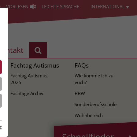
E
VORLESEN
LEICHTE SPRACHE
INTERNATIONAL
Kontakt
Fachtag Autismus
FAQs
Fachtag Autismus
Wie komme ich zu
2025
euch?
Fachtage Archiv
BBW
Sonderberufsschule
Wohnbereich
z
Schnellfinder