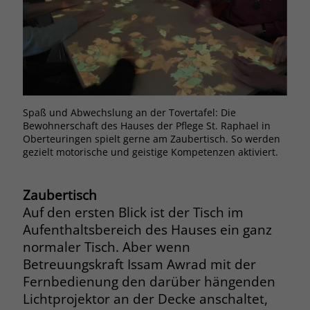
Browsers und die Einstellungen
exklusiv für diese Website zu speichern.
Name
PHPSESSID
Zweck
Dadurch wird gewährleistet, dass
Aktionen, die bei späteren Besuchen
Anbieter
stiftung-liebenau.de
derselben Website durchgeführt
werden, mit derselben
Laufzeit
Session
Benutzerkennung verknüpft werden.
Spaß und Abwechslung an der Tovertafel: Die
Behält die Zustände des Benutzers bei
Bewohnerschaft des Hauses der Pflege St. Raphael in
Zweck
allen Seitenanfragen bei.
Oberteuringen spielt gerne am Zaubertisch. So werden
Name
_clsk
gezielt motorische und geistige Kompetenzen aktiviert.
Anbieter
www.clarity.ms
Name
cookie_optin
Zaubertisch
Laufzeit
1 Jahr
Auf den ersten Blick ist der Tisch im
Anbieter
www.stiftung-liebenau.de
Aufenthaltsbereich des Hauses ein ganz
Microsoft Clarity setzt dieses Cookie,
Laufzeit
1 Monat
normaler Tisch. Aber wenn
um die Seitenaufrufe eines Benutzers
Betreuungskraft Issam Awrad mit der
Zweck
zu speichern und in einer einzigen
Behält die Zustimmung des Benutzers
Fernbedienung den darüber hängenden
Zweck
Sitzungsaufzeichnung
zum Cookie Opt-In
Lichtprojektor an der Decke anschaltet,
zusammenzufassen.