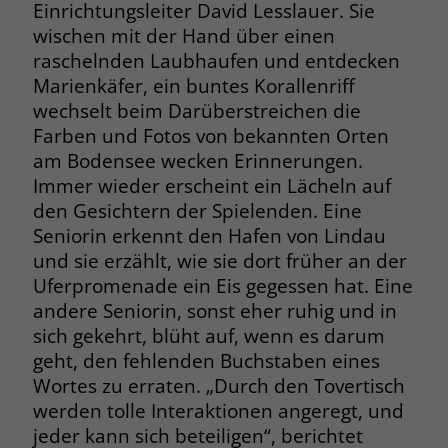
Einrichtungsleiter David Lesslauer. Sie
welche Werbeanzeige geklickt wurde,
sodass erzielte Erfolge wie z.B.
wischen mit der Hand über einen
Bestellungen oder Kontaktanfragen der
raschelnden Laubhaufen und entdecken
Anzeige zugewiesen werden können.
Marienkäfer, ein buntes Korallenriff
wechselt beim Darüberstreichen die
Farben und Fotos von bekannten Orten
Name
_gcl_dc
am Bodensee wecken Erinnerungen.
Anbieter
Google Ads
Immer wieder erscheint ein Lächeln auf
den Gesichtern der Spielenden. Eine
Laufzeit
90 Tage
Seniorin erkennt den Hafen von Lindau
und sie erzählt, wie sie dort früher an der
Dieses Cookie wird gesetzt, wenn ein
Uferpromenade ein Eis gegessen hat. Eine
User über einen Klick auf eine Google
andere Seniorin, sonst eher ruhig und in
Werbeanzeige auf die Website gelangt.
sich gekehrt, blüht auf, wenn es darum
Es enthält Informationen darüber,
Zweck
welche Werbeanzeige geklickt wurde,
geht, den fehlenden Buchstaben eines
sodass erzielte Erfolge wie z.B.
Wortes zu erraten. „Durch den Tovertisch
Bestellungen oder Kontaktanfragen der
werden tolle Interaktionen angeregt, und
Anzeige zugewiesen werden können.
jeder kann sich beteiligen“, berichtet