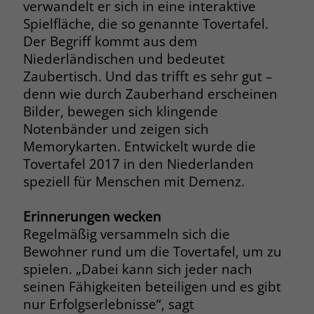
verwandelt er sich in eine interaktive
Spielfläche, die so genannte Tovertafel.
Name
__cf_bm
Name
_gcl_au
Der Begriff kommt aus dem
Anbieter
.fonts.net
Niederländischen und bedeutet
Anbieter
Google Ads
Zaubertisch. Und das trifft es sehr gut –
Laufzeit
30 Minuten
denn wie durch Zauberhand erscheinen
Laufzeit
90 Tage
Bilder, bewegen sich klingende
This cookie, set by Cloudflare, is used to
Zweck
Zweck
Enthält eine zufallsgenerierte User-ID.
Notenbänder und zeigen sich
support Cloudflare Bot Management.
Memorykarten. Entwickelt wurde die
Tovertafel 2017 in den Niederlanden
Name
_gcl_aw
Name
JSessionID
speziell für Menschen mit Demenz.
Anbieter
Google Ads
Anbieter
jobs.stiftung-liebenau.de
Erinnerungen wecken
Laufzeit
90 Tage
Regelmäßig versammeln sich die
Laufzeit
Session
Bewohner rund um die Tovertafel, um zu
Dieses Cookie wird gesetzt, wenn ein
Behält die Zustände des Benutzers bei
spielen. „Dabei kann sich jeder nach
Zweck
User über einen Klick auf eine Google
allen Seitenanfragen bei.
seinen Fähigkeiten beteiligen und es gibt
Werbeanzeige auf die Website gelangt.
nur Erfolgserlebnisse“, sagt
Es enthält Informationen darüber,
Zweck