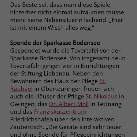
zeigen. Das _fbp-Cookie sammelt keine
Das Beste sei, dass man diese Spiele
persönlich identifizierbaren
hinterher nicht einmal aufräumen müsse,
Informationen und wird von Facebook
meint seine Nebensitzerin lachend. „Hier
nur platziert, um Daten an das
ist mit einem Wisch alles weg.“
Unternehmen zurückzusenden.
Spende der Sparkasse Bodensee
Gespendet wurde die Tovertafel von der
Sparkasse Bodensee. Von insgesamt neun
Tovertafeln gingen vier in Einrichtungen
der Stiftung Liebenau. Neben den
Bewohnern des Haus der Pflege
St.
Raphael
in Oberteuringen freuen sich
auch die Häuser der Pflege
St. Nikolaus
in
Owingen, das
Dr. Albert Moll
in Tettnang
und das
Franziskuszentrum
Friedrichshafen über den interaktiven
Zaubertisch. „Die Geräte sind sehr teuer
und ohne Spende für Pflegeeinrichtungen