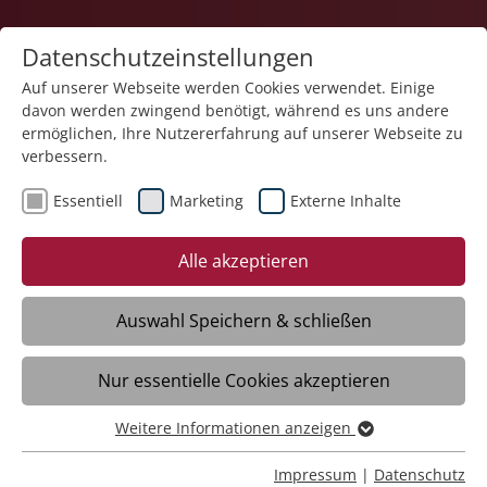
Datenschutzeinstellungen
Auf unserer Webseite werden Cookies verwendet. Einige
davon werden zwingend benötigt, während es uns andere
ermöglichen, Ihre Nutzererfahrung auf unserer Webseite zu
verbessern.
Essentiell
Marketing
Externe Inhalte
02.03.2026
Am Zaubertisch gibt es nur
Alle akzeptieren
Erfolgserlebnisse:
Tovertafeln in Häusern der
Auswahl Speichern & schließen
Pflege
Nur essentielle Cookies akzeptieren
Weitere Informationen anzeigen
Oberteuringen – Das Haus der Pflege St.
Essentiell
Raphael der Stiftung Liebenau in
Essentielle Cookies werden für grundlegende Funktionen
Impressum
|
Datenschutz