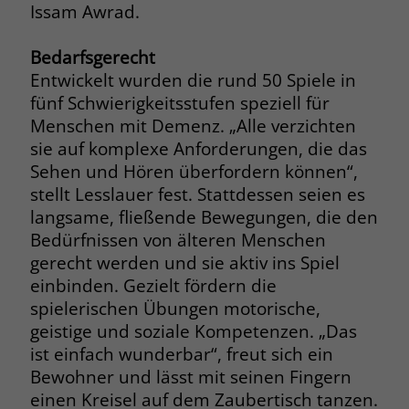
Issam Awrad.
Name
_fbp
Bedarfsgerecht
Anbieter
Facebook
Entwickelt wurden die rund 50 Spiele in
fünf Schwierigkeitsstufen speziell für
Laufzeit
3 Monate
Menschen mit Demenz. „Alle verzichten
sie auf komplexe Anforderungen, die das
Der Zweck von _fbp ist vollständig auf
Sehen und Hören überfordern können“,
die Werbe- und Analysebemühungen
stellt Lesslauer fest. Stattdessen seien es
von Facebook zurückzuführen. Dieses
Cookie ist ein Erstanbieter-Cookie, d. h.
langsame, fließende Bewegungen, die den
Facebook platziert es, während ein
Bedürfnissen von älteren Menschen
Verbraucher auf Facebook ist. Dieses
gerecht werden und sie aktiv ins Spiel
Cookie verfolgt die Besuche eines
einbinden. Gezielt fördern die
Nutzers auf verschiedenen Websites
spielerischen Übungen motorische,
und meldet dieses Verhalten an
Zweck
geistige und soziale Kompetenzen. „Das
Facebook. Facebook kann dann die
ist einfach wunderbar“, freut sich ein
gesammelten Daten nutzen, um den
Nutzer besser zu verstehen und
Bewohner und lässt mit seinen Fingern
bessere, relevantere Werbung zu
einen Kreisel auf dem Zaubertisch tanzen.