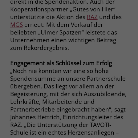
direkt in die Spendenaktion. Auch der
welche Werbeanzeige geklickt wurde,
Kooperationspartner „Gutes von Hier“
sodass erzielte Erfolge wie z.B.
unterstützte die Aktion des
RAZ
und des
Bestellungen oder Kontaktanfragen der
Anzeige zugewiesen werden können.
MGS
erneut: Mit dem Verkauf der
beliebten „Ulmer Spatzen“ leistete das
Unternehmen einen wichtigen Beitrag
Name
_gcl_dc
zum Rekordergebnis.
Anbieter
Google Ads
Engagement als Schlüssel zum Erfolg
Laufzeit
90 Tage
„Noch nie konnten wir eine so hohe
Spendensumme an unsere Partnerschule
Dieses Cookie wird gesetzt, wenn ein
übergeben. Das liegt vor allem an der
User über einen Klick auf eine Google
Begeisterung, mit der sich Auszubildende,
Werbeanzeige auf die Website gelangt.
Lehrkräfte, Mitarbeitende und
Es enthält Informationen darüber,
Zweck
Partnerbetriebe eingebracht haben“, sagt
welche Werbeanzeige geklickt wurde,
Johannes Hettrich, Einrichtungsleiter des
sodass erzielte Erfolge wie z.B.
Bestellungen oder Kontaktanfragen der
RAZ. „Die Unterstützung der TAVOTI-
Anzeige zugewiesen werden können.
Schule ist ein echtes Herzensanliegen –