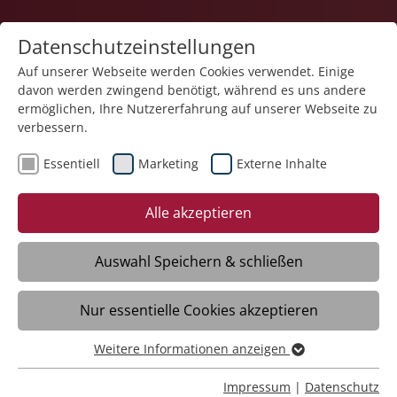
Datenschutzeinstellungen
Auf unserer Webseite werden Cookies verwendet. Einige
davon werden zwingend benötigt, während es uns andere
ermöglichen, Ihre Nutzererfahrung auf unserer Webseite zu
verbessern.
Essentiell
Marketing
Externe Inhalte
27.02.2026
Rekordspende von 2.500
Alle akzeptieren
Euro: RAZ und MGS
unterstützen Partnerschule
Auswahl Speichern & schließen
in Uganda
Nur essentielle Cookies akzeptieren
Weitere Informationen anzeigen
Ulm – Mit außergewöhnlichem
Essentiell
Engagement haben das Regionale
Essentielle Cookies werden für grundlegende Funktionen
Impressum
|
Datenschutz