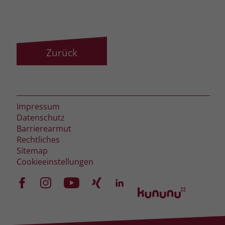
zeigen. Das _fbp-Cookie sammelt keine
persönlich identifizierbaren
Informationen und wird von Facebook
nur platziert, um Daten an das
Unternehmen zurückzusenden.
Zurück
Impressum
Datenschutz
Barrierearmut
Rechtliches
Sitemap
Cookieeinstellungen