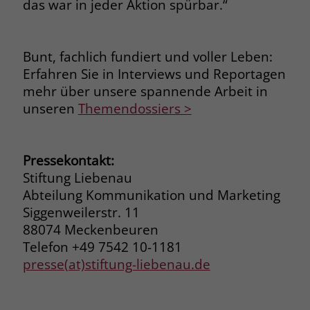
das war in jeder Aktion spürbar.“
Name
_fbp
Bunt, fachlich fundiert und voller Leben:
Anbieter
Facebook
Erfahren Sie in Interviews und Reportagen
Laufzeit
3 Monate
mehr über unsere spannende Arbeit in
unseren
Themendossiers >
Der Zweck von _fbp ist vollständig auf
die Werbe- und Analysebemühungen
von Facebook zurückzuführen. Dieses
Pressekontakt:
Cookie ist ein Erstanbieter-Cookie, d. h.
Stiftung Liebenau
Facebook platziert es, während ein
Verbraucher auf Facebook ist. Dieses
Abteilung Kommunikation und Marketing
Cookie verfolgt die Besuche eines
Siggenweilerstr. 11
Nutzers auf verschiedenen Websites
88074 Meckenbeuren
und meldet dieses Verhalten an
Telefon +49 7542 10-1181
Zweck
Facebook. Facebook kann dann die
presse(at)stiftung-liebenau.de
gesammelten Daten nutzen, um den
Nutzer besser zu verstehen und
bessere, relevantere Werbung zu