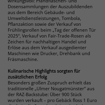
wirkungsvoll: Pfandflaschen- und
Dosensammlungen der Auszubildenden
Name
__cf_bm
Name
_gcl_au
aus dem Bereich Gebäude- und
Anbieter
.fonts.net
Umweltdienstleistungen, Tombola,
Anbieter
Google Ads
Pflanzaktion sowie der Verkauf von
Laufzeit
30 Minuten
Frühlingsrollen beim „Tag der offenen Tür
Laufzeit
90 Tage
2025“, Verkauf von Fair-Trade-Rosen als
This cookie, set by Cloudflare, is used to
Zweck
Zeichen für nachhaltigen Handel und
Zweck
Enthält eine zufallsgenerierte User-ID.
support Cloudflare Bot Management.
Erlöse aus dem Verkauf ausgedienter
Maschinen wie Drucker, Drehbank und
Name
_gcl_aw
Name
JSessionID
Fräsmaschine.
Anbieter
Google Ads
Anbieter
jobs.stiftung-liebenau.de
Kulinarische Highlights sorgten für
zusätzlichen Erfolg
Laufzeit
90 Tage
Laufzeit
Session
Besonders großen Zuspruch erhielt das
Dieses Cookie wird gesetzt, wenn ein
traditionelle „Ulmer Nougatmünster“ aus
Behält die Zustände des Benutzers bei
Zweck
User über einen Klick auf eine Google
allen Seitenanfragen bei.
der RAZ-Backstube: Über 900 Stück
Werbeanzeige auf die Website gelangt.
wurden verkauft – pro Gebäck floss 1 Euro
Es enthält Informationen darüber,
Zweck