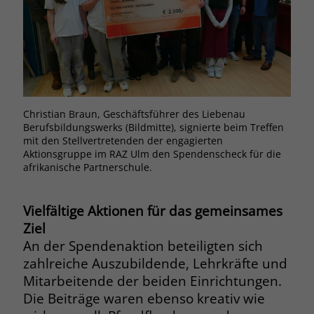
Browsers und die Einstellungen
exklusiv für diese Website zu speichern.
Name
PHPSESSID
Zweck
Dadurch wird gewährleistet, dass
Aktionen, die bei späteren Besuchen
Anbieter
stiftung-liebenau.de
derselben Website durchgeführt
werden, mit derselben
Laufzeit
Session
Benutzerkennung verknüpft werden.
Christian Braun, Geschäftsführer des Liebenau
Behält die Zustände des Benutzers bei
Berufsbildungswerks (Bildmitte), signierte beim Treffen
Zweck
allen Seitenanfragen bei.
mit den Stellvertretenden der engagierten
Name
_clsk
Aktionsgruppe im RAZ Ulm den Spendenscheck für die
afrikanische Partnerschule.
Anbieter
www.clarity.ms
Name
cookie_optin
Vielfältige Aktionen für das gemeinsames
Laufzeit
1 Jahr
Anbieter
www.stiftung-liebenau.de
Ziel
Microsoft Clarity setzt dieses Cookie,
An der Spendenaktion beteiligten sich
Laufzeit
1 Monat
um die Seitenaufrufe eines Benutzers
zahlreiche Auszubildende, Lehrkräfte und
Zweck
zu speichern und in einer einzigen
Behält die Zustimmung des Benutzers
Mitarbeitende der beiden Einrichtungen.
Zweck
Sitzungsaufzeichnung
zum Cookie Opt-In
Die Beiträge waren ebenso kreativ wie
zusammenzufassen.