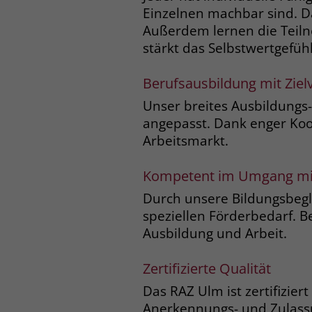
Einzelnen machbar sind. Da
Außerdem lernen die Teil
stärkt das Selbstwertgefü
Berufsausbildung mit Ziel
Unser breites Ausbildung
angepasst. Dank enger Koo
Arbeitsmarkt.
Kompetent im Umgang mi
Durch unsere Bildungsbeg
speziellen Förderbedarf. 
Ausbildung und Arbeit.
Zertifizierte Qualität
Das RAZ Ulm ist zertifizier
Anerkennungs- und Zulass