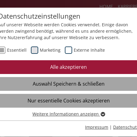
HOME
KARRIER
Datenschutzeinstellungen
Auf unserer Webseite werden Cookies verwendet. Einige davon
werden zwingend benötigt, während es uns andere ermöglichen,
Ihre Nutzererfahrung auf unserer Webseite zu verbessern.
Angebote
Über uns
Aktuelles
Essentiell
Marketing
Externe Inhalte
Alle akzeptieren
Auswahl Speichern & schließen
Nur essentielle Cookies akzeptieren
trum RAZ
Weitere Informationen anzeigen
Essentiell
Essentielle Cookies werden für grundlegende Funktionen der
Impressum
|
Datenschut
Webseite benötigt. Dadurch ist gewährleistet, dass die Webseite