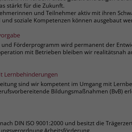
s stärkt für die Zukunft.
nehmerinnen und Teilnehmer aktiv mit ihren Sc
Name
_gcl_dc
hl und soziale Kompetenzen können ausgebaut we
Anbieter
Google Ads
vorgabe
Laufzeit
90 Tage
s- und Förderprogramm wird permanent der Entwi
peration mit Betrieben bleiben wir realitätsnah 
Dieses Cookie wird gesetzt, wenn ein User
über einen Klick auf eine Google
Werbeanzeige auf die Website gelangt. Es
enthält Informationen darüber, welche
t Lernbehinderungen
Zweck
Werbeanzeige geklickt wurde, sodass erzielte
leitung sind wir kompetent im Umgang mit Lernb
Erfolge wie z.B. Bestellungen oder
Berufsvorbereitende Bildungsmaßnahmen (BvB) erle
Kontaktanfragen der Anzeige zugewiesen
werden können.
Name
_fbp
t nach DIN ISO 9001:2000 und besitzt die Trägerzer
ungsverordnung Arbeitsförderung.
Anbieter
Facebook