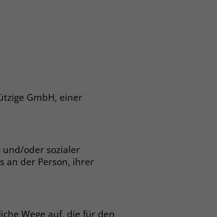
ützige GmbH, einer
 und/oder sozialer
s an der Person, ihrer
liche Wege auf, die für den