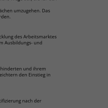
hwächen umzugehen. Das
rden.
cklung des Arbeitsmarktes
am Ausbildungs- und
ehinderten und ihrem
ichtern den Einstieg in
tifizierung nach der