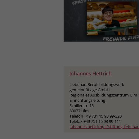
Fachpraktiker(in) im 
Perspektiven schaffen
Viel Spaß
Mögliche Ausbildungsber
Fachpraktiker/-in Haus
Bei Interesse ist Ihre An
Tanja Flechsler
Liebenau Berufsbildung
gemeinnützige GmbH
Regionales Ausbildungs
Schillerstr. 15
Johannes Hettrich
89077 Ulm
Liebenau Berufsbildungswerk
Telefon +49 731 15 93 9
gemeinnützige GmbH
Regionales Ausbildungszentrum Ulm
E-Mail
tanja.flechsler(at
Einrichtungsleitung
Schillerstr. 15
89077 Ulm
Mehr Informationen im
Telefon +49 731 15 93 99-320
Telefax +49 751 15 93 99-111
johannes.hettrich(at)stiftung-liebena