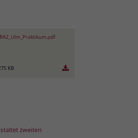
_RAZ_Ulm_Praktikum.pdf
275 KB
23.07.2026
taltet zweiten
Auszubildende pfle
sich mit Geschicht