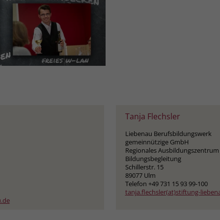
Gastgewerbe (m/w/d)
, den passenden Beruf zu finden
ufe:
wirtschaft
sprechpartnerin:
swerk
zentrum Ulm
Tanja Flechsler
Liebenau Berufsbildungswerk
9-100
gemeinnützige GmbH
Regionales Ausbildungszentrum
)stiftung-liebenau.de
Bildungsbegleitung
Schillerstr. 15
89077 Ulm
Flyer
Telefon +49 731 15 93 99-100
tanja.flechsler(at)stiftung-liebe
u.de