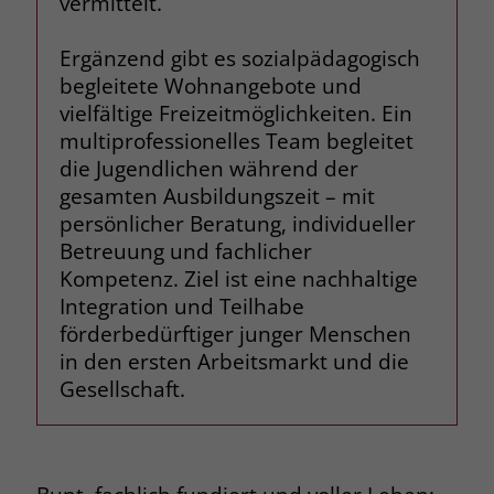
vermittelt.
Name
_fbp
Ergänzend gibt es sozialpädagogisch
begleitete Wohnangebote und
Anbieter
Facebook
vielfältige Freizeitmöglichkeiten. Ein
Laufzeit
3 Monate
multiprofessionelles Team begleitet
die Jugendlichen während der
Der Zweck von _fbp ist vollständig auf
gesamten Ausbildungszeit – mit
die Werbe- und Analysebemühungen
persönlicher Beratung, individueller
von Facebook zurückzuführen. Dieses
Betreuung und fachlicher
Cookie ist ein Erstanbieter-Cookie, d. h.
Kompetenz. Ziel ist eine nachhaltige
Facebook platziert es, während ein
Integration und Teilhabe
Verbraucher auf Facebook ist. Dieses
Cookie verfolgt die Besuche eines
förderbedürftiger junger Menschen
Nutzers auf verschiedenen Websites
in den ersten Arbeitsmarkt und die
und meldet dieses Verhalten an
Gesellschaft.
Zweck
Facebook. Facebook kann dann die
gesammelten Daten nutzen, um den
Nutzer besser zu verstehen und
bessere, relevantere Werbung zu