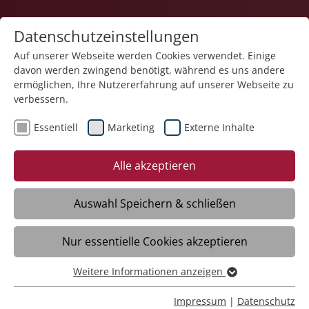
Datenschutzeinstellungen
Auf unserer Webseite werden Cookies verwendet. Einige
davon werden zwingend benötigt, während es uns andere
Bildung
ermöglichen, Ihre Nutzererfahrung auf unserer Webseite zu
verbessern.
Essentiell
Marketing
Externe Inhalte
30.06.2026
BBW Ravensburg gewinnt
Alle akzeptieren
südwestdeutsche
Meisterschaft im Fußball
Auswahl Speichern & schließen
Nur essentielle Cookies akzeptieren
Offenburg/Ravensburg – Die
Fußballmannschaft des
Weitere Informationen anzeigen
Essentiell
Berufsbildungswerks (BBW) Adolf Aich der
Essentielle Cookies werden für grundlegende Funktionen
Impressum
|
Datenschutz
Stiftung Liebenau hat bei den