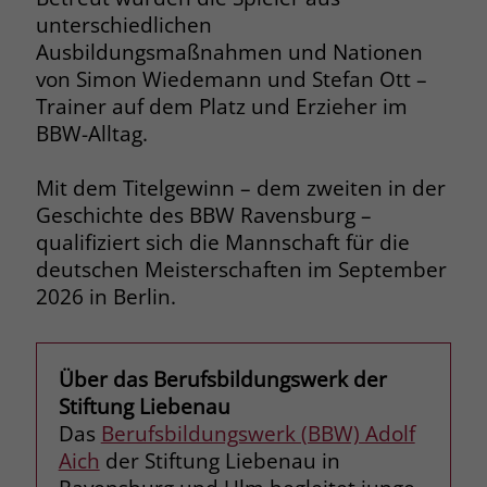
unterschiedlichen
Name
__cf_bm
Ausbildungsmaßnahmen und Nationen
Name
_gcl_au
von Simon Wiedemann und Stefan Ott –
Anbieter
.fonts.net
Anbieter
Google Ads
Trainer auf dem Platz und Erzieher im
Laufzeit
30 Minuten
BBW-Alltag.
Laufzeit
90 Tage
This cookie, set by Cloudflare, is used to
Mit dem Titelgewinn – dem zweiten in der
Zweck
Zweck
Enthält eine zufallsgenerierte User-ID.
support Cloudflare Bot Management.
Geschichte des BBW Ravensburg –
qualifiziert sich die Mannschaft für die
Name
_gcl_aw
deutschen Meisterschaften im September
Name
JSessionID
2026 in Berlin.
Anbieter
Google Ads
Anbieter
jobs.stiftung-liebenau.de
Laufzeit
90 Tage
Laufzeit
Session
Über das Berufsbildungswerk der
Dieses Cookie wird gesetzt, wenn ein
Stiftung Liebenau
Behält die Zustände des Benutzers bei
Zweck
User über einen Klick auf eine Google
Das
Berufsbildungswerk (BBW) Adolf
allen Seitenanfragen bei.
Werbeanzeige auf die Website gelangt.
Aich
der Stiftung Liebenau in
Es enthält Informationen darüber,
Zweck