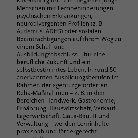
Ravensburg und Ulm begleitet junge
welche Werbeanzeige geklickt wurde,
Menschen mit Lernbehinderungen,
sodass erzielte Erfolge wie z.B.
psychischen Erkrankungen,
Bestellungen oder Kontaktanfragen der
neurodivergenten Profilen (z. B.
Anzeige zugewiesen werden können.
Autismus, ADHS) oder sozialen
Beeinträchtigungen auf ihrem Weg zu
Name
_gcl_dc
einem Schul- und
Ausbildungsabschluss – für eine
Anbieter
Google Ads
berufliche Zukunft und ein
selbstbestimmtes Leben. In rund 50
Laufzeit
90 Tage
anerkannten Ausbildungsberufen im
Dieses Cookie wird gesetzt, wenn ein
Rahmen der agenturgeförderten
User über einen Klick auf eine Google
Reha-Maßnahmen – z. B. in den
Werbeanzeige auf die Website gelangt.
Bereichen Handwerk, Gastronomie,
Es enthält Informationen darüber,
Zweck
Ernährung, Hauswirtschaft, Verkauf,
welche Werbeanzeige geklickt wurde,
Lagerwirtschaft, GaLa-Bau, IT und
sodass erzielte Erfolge wie z.B.
Verwaltung – werden Lerninhalte
Bestellungen oder Kontaktanfragen der
Anzeige zugewiesen werden können.
praxisnah und fördergerecht