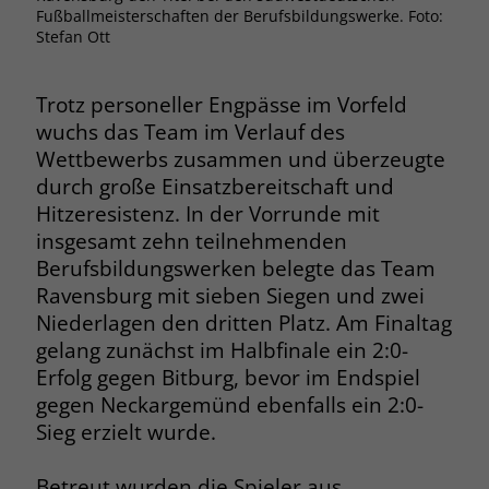
Fußballmeisterschaften der Berufsbildungswerke. Foto:
Browsers und die Einstellungen
Stefan Ott
exklusiv für diese Website zu speichern.
Name
PHPSESSID
Zweck
Dadurch wird gewährleistet, dass
Aktionen, die bei späteren Besuchen
Anbieter
stiftung-liebenau.de
Trotz personeller Engpässe im Vorfeld
derselben Website durchgeführt
wuchs das Team im Verlauf des
werden, mit derselben
Laufzeit
Session
Wettbewerbs zusammen und überzeugte
Benutzerkennung verknüpft werden.
durch große Einsatzbereitschaft und
Behält die Zustände des Benutzers bei
Zweck
Hitzeresistenz. In der Vorrunde mit
allen Seitenanfragen bei.
Name
_clsk
insgesamt zehn teilnehmenden
Berufsbildungswerken belegte das Team
Anbieter
www.clarity.ms
Name
cookie_optin
Ravensburg mit sieben Siegen und zwei
Niederlagen den dritten Platz. Am Finaltag
Laufzeit
1 Jahr
Anbieter
www.stiftung-liebenau.de
gelang zunächst im Halbfinale ein 2:0-
Erfolg gegen Bitburg, bevor im Endspiel
Microsoft Clarity setzt dieses Cookie,
Laufzeit
1 Monat
um die Seitenaufrufe eines Benutzers
gegen Neckargemünd ebenfalls ein 2:0-
Zweck
zu speichern und in einer einzigen
Sieg erzielt wurde.
Behält die Zustimmung des Benutzers
Zweck
Sitzungsaufzeichnung
zum Cookie Opt-In
zusammenzufassen.
Betreut wurden die Spieler aus