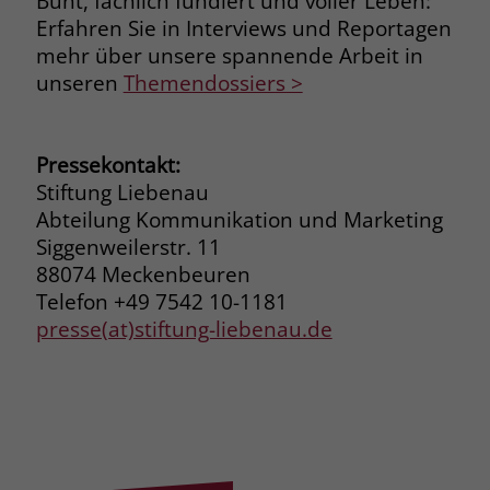
Bunt, fachlich fundiert und voller Leben:
zeigen. Das _fbp-Cookie sammelt keine
Erfahren Sie in Interviews und Reportagen
persönlich identifizierbaren
mehr über unsere spannende Arbeit in
Informationen und wird von Facebook
nur platziert, um Daten an das
unseren
Themendossiers >
Unternehmen zurückzusenden.
Pressekontakt:
Stiftung Liebenau
Abteilung Kommunikation und Marketing
Siggenweilerstr. 11
88074 Meckenbeuren
Telefon +49 7542 10-1181
presse(at)stiftung-liebenau.de