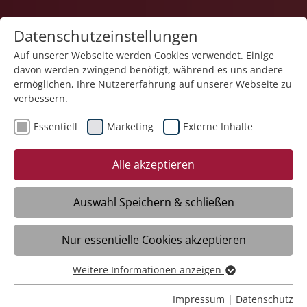
Datenschutzeinstellungen
Auf unserer Webseite werden Cookies verwendet. Einige
davon werden zwingend benötigt, während es uns andere
Bildung
ermöglichen, Ihre Nutzererfahrung auf unserer Webseite zu
verbessern.
Essentiell
Marketing
Externe Inhalte
Alle akzeptieren
Auswahl Speichern & schließen
Max-Gutknecht-Schule
Nur essentielle Cookies akzeptieren
Ulm
Weitere Informationen anzeigen
Essentiell
Daten
Essentielle Cookies werden für grundlegende Funktionen
Impressum
|
Datenschutz