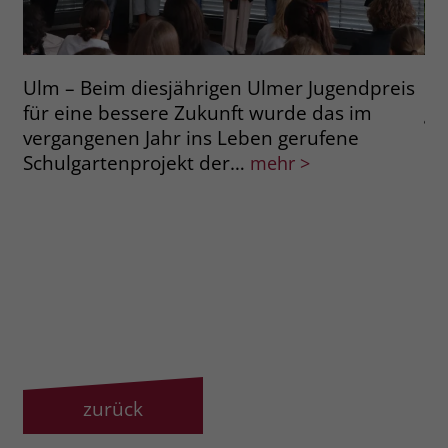
Ulm – Beim diesjährigen Ulmer Jugendpreis
Ra
für eine bessere Zukunft wurde das im
ge
vergangenen Jahr ins Leben gerufene
de
Schulgartenprojekt der…
im
mehr >
zurück