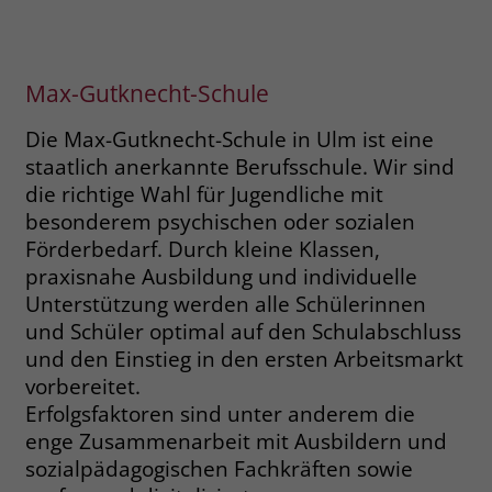
Name
__cf_bm
Name
_gcl_au
Anbieter
.fonts.net
Max-Gutknecht-Schule
Anbieter
Google Ads
Laufzeit
30 Minuten
Die Max-Gutknecht-Schule in Ulm ist eine
Laufzeit
90 Tage
staatlich anerkannte Berufsschule. Wir sind
This cookie, set by Cloudflare, is used to
Zweck
die richtige Wahl für Jugendliche mit
Zweck
Enthält eine zufallsgenerierte User-ID.
support Cloudflare Bot Management.
besonderem psychischen oder sozialen
Förderbedarf. Durch kleine Klassen,
Name
_gcl_aw
Name
JSessionID
praxisnahe Ausbildung und individuelle
Unterstützung werden alle Schülerinnen
Anbieter
Google Ads
Anbieter
jobs.stiftung-liebenau.de
und Schüler optimal auf den Schulabschluss
und den Einstieg in den ersten Arbeitsmarkt
Laufzeit
90 Tage
Laufzeit
Session
vorbereitet.
Dieses Cookie wird gesetzt, wenn ein
Erfolgsfaktoren sind unter anderem die
Behält die Zustände des Benutzers bei
Zweck
User über einen Klick auf eine Google
allen Seitenanfragen bei.
enge Zusammenarbeit mit Ausbildern und
Werbeanzeige auf die Website gelangt.
sozialpädagogischen Fachkräften sowie
Es enthält Informationen darüber,
Zweck