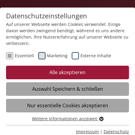
Datenschutzeinstellungen
Auf unserer Webseite werden Cookies verwendet. Einige
davon werden zwingend benötigt, während es uns andere
Pflege
ermöglichen, Ihre Nutzererfahrung auf unserer Webseite zu
verbessern.
Essentiell
Marketing
Externe Inhalte
Alle akzeptieren
Auswahl Speichern & schließen
Haus der Pflege St. Gebhard
Nur essentielle Cookies akzeptieren
Amtzell
Weitere Informationen anzeigen
Essentiell
Essentielle Cookies werden für grundlegende Funktionen
Daten
Impressum
|
Datenschutz