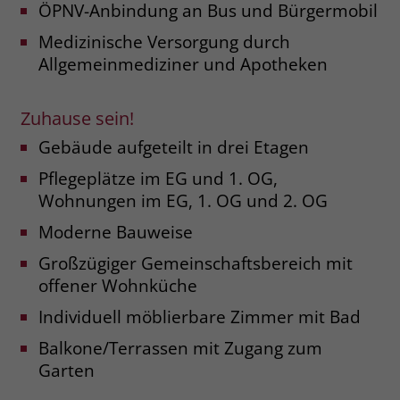
ÖPNV-Anbindung an Bus und Bürgermobil
Name
__cf_bm
Medizinische Versorgung durch
Name
_gcl_au
Allgemeinmediziner und Apotheken
Anbieter
.fonts.net
Anbieter
Google Ads
Laufzeit
30 Minuten
Zuhause sein!
Laufzeit
90 Tage
This cookie, set by Cloudflare, is used to
Gebäude aufgeteilt in drei Etagen
Zweck
Zweck
Enthält eine zufallsgenerierte User-ID.
support Cloudflare Bot Management.
Pflegeplätze im EG und 1. OG,
Wohnungen im EG, 1. OG und 2. OG
Name
_gcl_aw
Name
JSessionID
Moderne Bauweise
Anbieter
Google Ads
Anbieter
jobs.stiftung-liebenau.de
Großzügiger Gemeinschaftsbereich mit
offener Wohnküche
Laufzeit
90 Tage
Laufzeit
Session
Individuell möblierbare Zimmer mit Bad
Dieses Cookie wird gesetzt, wenn ein
Behält die Zustände des Benutzers bei
Zweck
Balkone/Terrassen mit Zugang zum
User über einen Klick auf eine Google
allen Seitenanfragen bei.
Garten
Werbeanzeige auf die Website gelangt.
Es enthält Informationen darüber,
Zweck