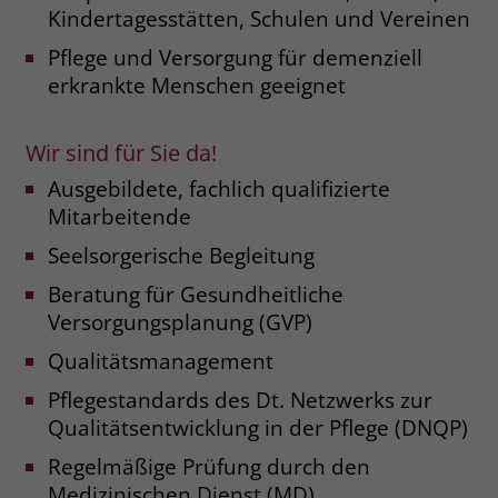
Kindertagesstätten, Schulen und Vereinen
Name
_fbp
Pflege und Versorgung für demenziell
erkrankte Menschen geeignet
Anbieter
Facebook
Laufzeit
3 Monate
Wir sind für Sie da!
Ausgebildete, fachlich qualifizierte
Der Zweck von _fbp ist vollständig auf
die Werbe- und Analysebemühungen
Mitarbeitende
von Facebook zurückzuführen. Dieses
Seelsorgerische Begleitung
Cookie ist ein Erstanbieter-Cookie, d. h.
Facebook platziert es, während ein
Beratung für Gesundheitliche
Verbraucher auf Facebook ist. Dieses
Versorgungsplanung (GVP)
Cookie verfolgt die Besuche eines
Nutzers auf verschiedenen Websites
Qualitätsmanagement
und meldet dieses Verhalten an
Zweck
Pflegestandards des Dt. Netzwerks zur
Facebook. Facebook kann dann die
Qualitätsentwicklung in der Pflege (DNQP)
gesammelten Daten nutzen, um den
Nutzer besser zu verstehen und
Regelmäßige Prüfung durch den
bessere, relevantere Werbung zu
Medizinischen Dienst (MD)