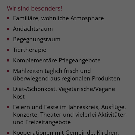
welche Werbeanzeige geklickt wurde,
Wir sind besonders!
sodass erzielte Erfolge wie z.B.
Bestellungen oder Kontaktanfragen der
Familiäre, wohnliche Atmosphäre
Anzeige zugewiesen werden können.
Andachtsraum
Begegnungsraum
Name
_gcl_dc
Tiertherapie
Anbieter
Google Ads
Komplementäre Pflegeangebote
Laufzeit
90 Tage
Mahlzeiten täglich frisch und
überwiegend aus regionalen Produkten
Dieses Cookie wird gesetzt, wenn ein
User über einen Klick auf eine Google
Diät-/Schonkost, Vegetarische/Vegane
Werbeanzeige auf die Website gelangt.
Kost
Es enthält Informationen darüber,
Zweck
Feiern und Feste im Jahreskreis, Ausflüge,
welche Werbeanzeige geklickt wurde,
Konzerte, Theater und vielerlei Aktivitäten
sodass erzielte Erfolge wie z.B.
Bestellungen oder Kontaktanfragen der
und Freizeitangebote
Anzeige zugewiesen werden können.
Kooperationen mit Gemeinde, Kirchen,