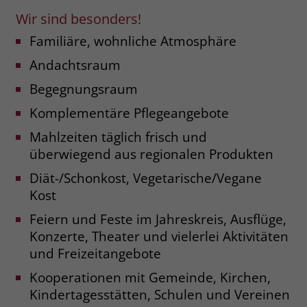
welche Werbeanzeige geklickt wurde,
Wir sind besonders!
sodass erzielte Erfolge wie z.B.
Bestellungen oder Kontaktanfragen der
Familiäre, wohnliche Atmosphäre
Anzeige zugewiesen werden können.
Andachtsraum
Begegnungsraum
Name
_gcl_dc
Komplementäre Pflegeangebote
Anbieter
Google Ads
Mahlzeiten täglich frisch und
überwiegend aus regionalen Produkten
Laufzeit
90 Tage
Diät-/Schonkost, Vegetarische/Vegane
Dieses Cookie wird gesetzt, wenn ein
Kost
User über einen Klick auf eine Google
Werbeanzeige auf die Website gelangt.
Feiern und Feste im Jahreskreis, Ausflüge,
Es enthält Informationen darüber,
Konzerte, Theater und vielerlei Aktivitäten
Zweck
welche Werbeanzeige geklickt wurde,
und Freizeitangebote
sodass erzielte Erfolge wie z.B.
Bestellungen oder Kontaktanfragen der
Kooperationen mit Gemeinde, Kirchen,
Anzeige zugewiesen werden können.
Kindertagesstätten, Schulen und Vereinen