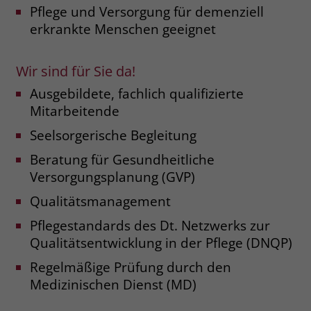
Pflege und Versorgung für demenziell
Name
_fbp
erkrankte Menschen geeignet
Anbieter
Facebook
Wir sind für Sie da!
Laufzeit
3 Monate
Ausgebildete, fachlich qualifizierte
Mitarbeitende
Der Zweck von _fbp ist vollständig auf
die Werbe- und Analysebemühungen
Seelsorgerische Begleitung
von Facebook zurückzuführen. Dieses
Beratung für Gesundheitliche
Cookie ist ein Erstanbieter-Cookie, d. h.
Versorgungsplanung (GVP)
Facebook platziert es, während ein
Verbraucher auf Facebook ist. Dieses
Qualitätsmanagement
Cookie verfolgt die Besuche eines
Nutzers auf verschiedenen Websites
Pflegestandards des Dt. Netzwerks zur
und meldet dieses Verhalten an
Qualitätsentwicklung in der Pflege (DNQP)
Zweck
Facebook. Facebook kann dann die
Regelmäßige Prüfung durch den
gesammelten Daten nutzen, um den
Medizinischen Dienst (MD)
Nutzer besser zu verstehen und
bessere, relevantere Werbung zu