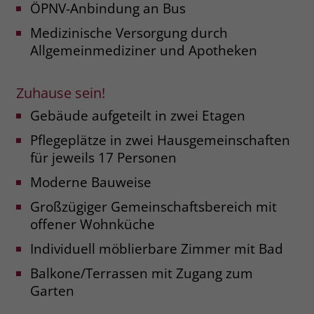
ÖPNV-Anbindung an Bus
Name
__cf_bm
Medizinische Versorgung durch
Name
_gcl_au
Allgemeinmediziner und Apotheken
Anbieter
.fonts.net
Anbieter
Google Ads
Laufzeit
30 Minuten
Zuhause sein!
Laufzeit
90 Tage
This cookie, set by Cloudflare, is used to
Gebäude aufgeteilt in zwei Etagen
Zweck
Zweck
Enthält eine zufallsgenerierte User-ID.
support Cloudflare Bot Management.
Pflegeplätze in zwei Hausgemeinschaften
für jeweils 17 Personen
Name
_gcl_aw
Name
JSessionID
Moderne Bauweise
Anbieter
Google Ads
Anbieter
jobs.stiftung-liebenau.de
Großzügiger Gemeinschaftsbereich mit
offener Wohnküche
Laufzeit
90 Tage
Laufzeit
Session
Individuell möblierbare Zimmer mit Bad
Dieses Cookie wird gesetzt, wenn ein
Behält die Zustände des Benutzers bei
Zweck
Balkone/Terrassen mit Zugang zum
User über einen Klick auf eine Google
allen Seitenanfragen bei.
Garten
Werbeanzeige auf die Website gelangt.
Es enthält Informationen darüber,
Zweck