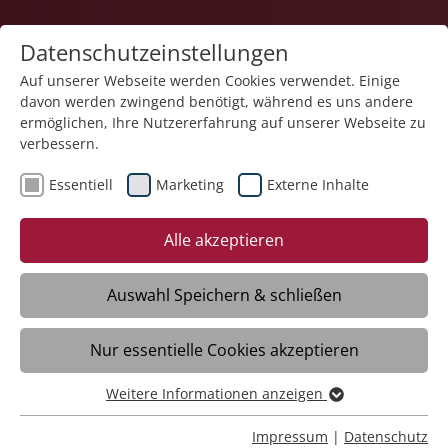
Datenschutzeinstellungen
Auf unserer Webseite werden Cookies verwendet. Einige
davon werden zwingend benötigt, während es uns andere
Pflege
ermöglichen, Ihre Nutzererfahrung auf unserer Webseite zu
verbessern.
Essentiell
Marketing
Externe Inhalte
Alle akzeptieren
Auswahl Speichern & schließen
Haus der Pflege St. Sophia
Nur essentielle Cookies akzeptieren
Flachslanden
Weitere Informationen anzeigen
Essentiell
Essentielle Cookies werden für grundlegende Funktionen
Daten
Impressum
|
Datenschutz