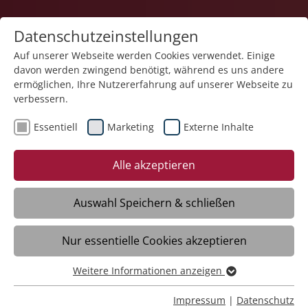
Datenschutzeinstellungen
Auf unserer Webseite werden Cookies verwendet. Einige
davon werden zwingend benötigt, während es uns andere
Pflege
ermöglichen, Ihre Nutzererfahrung auf unserer Webseite zu
verbessern.
Essentiell
Marketing
Externe Inhalte
Alle akzeptieren
Auswahl Speichern & schließen
Leben am See St. Antonius
Nur essentielle Cookies akzeptieren
Friedrichshafen
Weitere Informationen anzeigen
Essentiell
Daten
Essentielle Cookies werden für grundlegende Funktionen
Impressum
|
Datenschutz