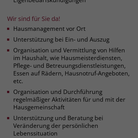
welche Werbeanzeige geklickt wurde,
sodass erzielte Erfolge wie z.B.
Bestellungen oder Kontaktanfragen der
Wir sind für Sie da!
Anzeige zugewiesen werden können.
Hausmanagement vor Ort
Unterstützung bei Ein- und Auszug
Name
_gcl_dc
Organisation und Vermittlung von Hilfen
Anbieter
Google Ads
im Haushalt, wie Hausmeisterdiensten,
Pflege- und Betreuungsdienstleistungen,
Laufzeit
90 Tage
Essen auf Rädern, Hausnotruf-Angeboten,
etc.
Dieses Cookie wird gesetzt, wenn ein
User über einen Klick auf eine Google
Organisation und Durchführung
Werbeanzeige auf die Website gelangt.
regelmäßiger Aktivitäten für und mit der
Es enthält Informationen darüber,
Hausgemeinschaft
Zweck
welche Werbeanzeige geklickt wurde,
sodass erzielte Erfolge wie z.B.
Unterstützung und Beratung bei
Bestellungen oder Kontaktanfragen der
Veränderung der persönlichen
Anzeige zugewiesen werden können.
Lebenssituation