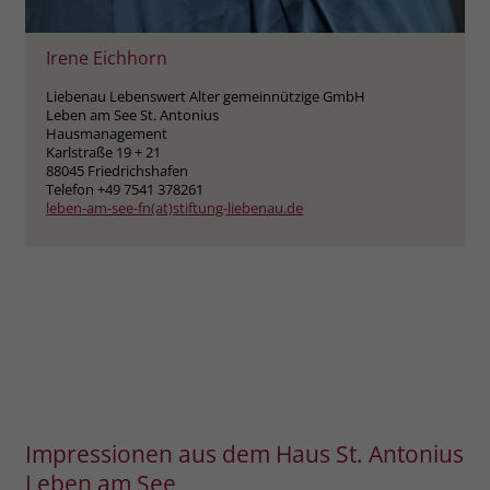
zeigen. Das _fbp-Cookie sammelt keine
persönlich identifizierbaren
Informationen und wird von Facebook
Irene Eichhorn
nur platziert, um Daten an das
Liebenau Lebenswert Alter gemeinnützige GmbH
Unternehmen zurückzusenden.
Leben am See St. Antonius
Hausmanagement
Karlstraße 19 + 21
88045 Friedrichshafen
Telefon +49 7541 378261
leben-am-see-fn(at)stiftung-liebenau.de
Impressionen aus dem Haus St. Antonius
Leben am See