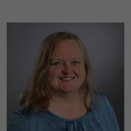
Name
_fbp
Anbieter
Facebook
Laufzeit
3 Monate
Der Zweck von _fbp ist vollständig auf
die Werbe- und Analysebemühungen
von Facebook zurückzuführen. Dieses
Cookie ist ein Erstanbieter-Cookie, d. h.
Facebook platziert es, während ein
Verbraucher auf Facebook ist. Dieses
Cookie verfolgt die Besuche eines
Nutzers auf verschiedenen Websites
und meldet dieses Verhalten an
Zweck
Facebook. Facebook kann dann die
gesammelten Daten nutzen, um den
Nutzer besser zu verstehen und
bessere, relevantere Werbung zu