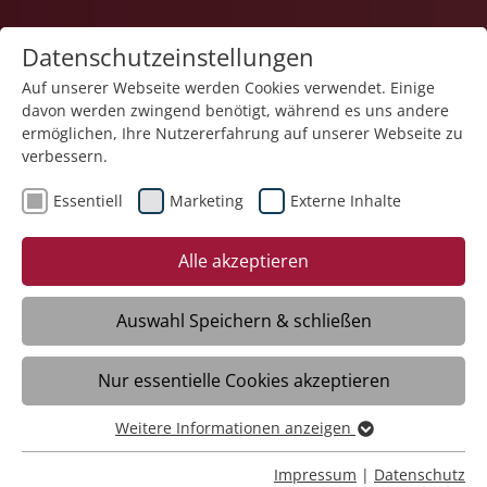
Datenschutzeinstellungen
Auf unserer Webseite werden Cookies verwendet. Einige
davon werden zwingend benötigt, während es uns andere
Pflege
ermöglichen, Ihre Nutzererfahrung auf unserer Webseite zu
verbessern.
Essentiell
Marketing
Externe Inhalte
Alle akzeptieren
Auswahl Speichern & schließen
Haus der Pflege St. Wunibald
Nur essentielle Cookies akzeptieren
Scheer
Weitere Informationen anzeigen
Essentiell
Essentielle Cookies werden für grundlegende Funktionen
Daten
Impressum
|
Datenschutz