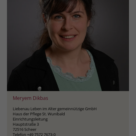
zeigen. Das _fbp-Cookie sammelt keine
persönlich identifizierbaren
Informationen und wird von Facebook
nur platziert, um Daten an das
Unternehmen zurückzusenden.
Meryem Dikbas
Liebenau Leben im Alter gemeinnützige GmbH
Haus der Pflege St. Wunibald
Einrichtungsleitung
Hauptstraße 3
72516 Scheer
Telefon +49 7572 7673-0