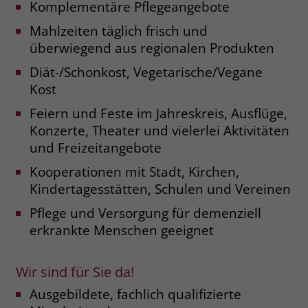
Komplementäre Pflegeangebote
welche Werbeanzeige geklickt wurde,
sodass erzielte Erfolge wie z.B.
Mahlzeiten täglich frisch und
Bestellungen oder Kontaktanfragen der
überwiegend aus regionalen Produkten
Anzeige zugewiesen werden können.
Diät-/Schonkost, Vegetarische/Vegane
Kost
Name
_gcl_dc
Feiern und Feste im Jahreskreis, Ausflüge,
Anbieter
Google Ads
Konzerte, Theater und vielerlei Aktivitäten
und Freizeitangebote
Laufzeit
90 Tage
Kooperationen mit Stadt, Kirchen,
Dieses Cookie wird gesetzt, wenn ein
Kindertagesstätten, Schulen und Vereinen
User über einen Klick auf eine Google
Pflege und Versorgung für demenziell
Werbeanzeige auf die Website gelangt.
erkrankte Menschen geeignet
Es enthält Informationen darüber,
Zweck
welche Werbeanzeige geklickt wurde,
sodass erzielte Erfolge wie z.B.
Wir sind für Sie da!
Bestellungen oder Kontaktanfragen der
Anzeige zugewiesen werden können.
Ausgebildete, fachlich qualifizierte