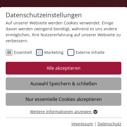
Datenschutzeinstellungen
Auf unserer Webseite werden Cookies verwendet. Einige
davon werden zwingend benötigt, während es uns andere
Pflege
ermöglichen, Ihre Nutzererfahrung auf unserer Webseite zu
verbessern.
Essentiell
Marketing
Externe Inhalte
Alle akzeptieren
Auswahl Speichern & schließen
Haus der Pflege Magnus
Nur essentielle Cookies akzeptieren
Waldburg
Weitere Informationen anzeigen
Essentiell
Essentielle Cookies werden für grundlegende Funktionen
Daten
Impressum
|
Datenschutz