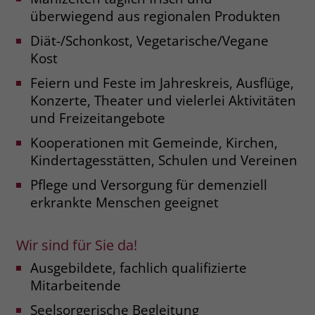
überwiegend aus regionalen Produkten
Name
_fbp
Diät-/Schonkost, Vegetarische/Vegane
Kost
Anbieter
Facebook
Feiern und Feste im Jahreskreis, Ausflüge,
Laufzeit
3 Monate
Konzerte, Theater und vielerlei Aktivitäten
und Freizeitangebote
Der Zweck von _fbp ist vollständig auf
die Werbe- und Analysebemühungen
Kooperationen mit Gemeinde, Kirchen,
von Facebook zurückzuführen. Dieses
Kindertagesstätten, Schulen und Vereinen
Cookie ist ein Erstanbieter-Cookie, d. h.
Facebook platziert es, während ein
Pflege und Versorgung für demenziell
Verbraucher auf Facebook ist. Dieses
erkrankte Menschen geeignet
Cookie verfolgt die Besuche eines
Nutzers auf verschiedenen Websites
und meldet dieses Verhalten an
Wir sind für Sie da!
Zweck
Facebook. Facebook kann dann die
Ausgebildete, fachlich qualifizierte
gesammelten Daten nutzen, um den
Mitarbeitende
Nutzer besser zu verstehen und
bessere, relevantere Werbung zu
Seelsorgerische Begleitung