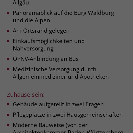
Allgäu
Name
__cf_bm
Panoramablick auf die Burg Waldburg
Name
_gcl_au
und die Alpen
Anbieter
.fonts.net
Anbieter
Google Ads
Am Ortsrand gelegen
Laufzeit
30 Minuten
Laufzeit
90 Tage
Einkaufsmöglichkeiten und
Nahversorgung
This cookie, set by Cloudflare, is used to
Zweck
Zweck
Enthält eine zufallsgenerierte User-ID.
support Cloudflare Bot Management.
ÖPNV-Anbindung an Bus
Medizinische Versorgung durch
Name
_gcl_aw
Name
JSessionID
Allgemeinmediziner und Apotheken
Anbieter
Google Ads
Anbieter
jobs.stiftung-liebenau.de
Zuhause sein!
Laufzeit
90 Tage
Laufzeit
Session
Gebäude aufgeteilt in zwei Etagen
Dieses Cookie wird gesetzt, wenn ein
Behält die Zustände des Benutzers bei
Pflegeplätze in zwei Hausgemeinschaften
Zweck
User über einen Klick auf eine Google
allen Seitenanfragen bei.
Werbeanzeige auf die Website gelangt.
Moderne Bauweise (von der
Es enthält Informationen darüber,
Architektenkammer Baden-Württemberg
Zweck