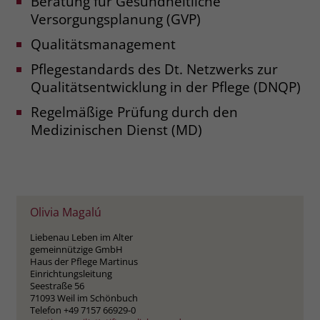
Beratung für Gesundheitliche
zeigen. Das _fbp-Cookie sammelt keine
Versorgungsplanung (GVP)
persönlich identifizierbaren
Informationen und wird von Facebook
Qualitätsmanagement
nur platziert, um Daten an das
Unternehmen zurückzusenden.
Pflegestandards des Dt. Netzwerks zur
Qualitätsentwicklung in der Pflege (DNQP)
Regelmäßige Prüfung durch den
Medizinischen Dienst (MD)
Olivia Magalú
Liebenau Leben im Alter
gemeinnützige GmbH
Haus der Pflege Martinus
Einrichtungsleitung
Seestraße 56
71093 Weil im Schönbuch
Telefon +49 7157 66929-0