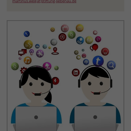
martinus.weil(at)stiftung-liebenau.de