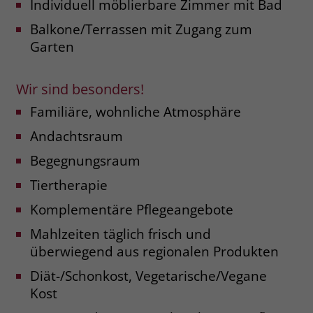
Individuell möblierbare Zimmer mit Bad
welche Werbeanzeige geklickt wurde,
sodass erzielte Erfolge wie z.B.
Balkone/Terrassen mit Zugang zum
Bestellungen oder Kontaktanfragen der
Garten
Anzeige zugewiesen werden können.
Wir sind besonders!
Name
_gcl_dc
Familiäre, wohnliche Atmosphäre
Anbieter
Google Ads
Andachtsraum
Laufzeit
90 Tage
Begegnungsraum
Tiertherapie
Dieses Cookie wird gesetzt, wenn ein
User über einen Klick auf eine Google
Komplementäre Pflegeangebote
Werbeanzeige auf die Website gelangt.
Mahlzeiten täglich frisch und
Es enthält Informationen darüber,
Zweck
welche Werbeanzeige geklickt wurde,
überwiegend aus regionalen Produkten
sodass erzielte Erfolge wie z.B.
Diät-/Schonkost, Vegetarische/Vegane
Bestellungen oder Kontaktanfragen der
Kost
Anzeige zugewiesen werden können.