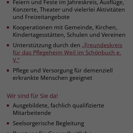
Feiern und Feste im Jahreskreis, Ausflüge,
Konzerte, Theater und vielerlei Aktivitäten
Name
_fbp
und Freizeitangebote
Anbieter
Facebook
Kooperationen mit Gemeinde, Kirchen,
Kindertagesstätten, Schulen und Vereinen
Laufzeit
3 Monate
Unterstützung durch den
„Freundeskreis
Der Zweck von _fbp ist vollständig auf
für das Pflegeheim Weil im Schönbuch e.
die Werbe- und Analysebemühungen
V.“
von Facebook zurückzuführen. Dieses
Cookie ist ein Erstanbieter-Cookie, d. h.
Pflege und Versorgung für demenziell
Facebook platziert es, während ein
erkrankte Menschen geeignet
Verbraucher auf Facebook ist. Dieses
Cookie verfolgt die Besuche eines
Wir sind für Sie da!
Nutzers auf verschiedenen Websites
und meldet dieses Verhalten an
Ausgebildete, fachlich qualifizierte
Zweck
Facebook. Facebook kann dann die
Mitarbeitende
gesammelten Daten nutzen, um den
Nutzer besser zu verstehen und
Seelsorgerische Begleitung
bessere, relevantere Werbung zu