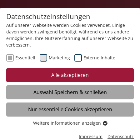
Datenschutzeinstellungen
Auf unserer Webseite werden Cookies verwendet. Einige
davon werden zwingend benötigt, während es uns andere
Pflege
ermöglichen, Ihre Nutzererfahrung auf unserer Webseite zu
verbessern.
Essentiell
Marketing
Externe Inhalte
Alle akzeptieren
Auswahl Speichern & schließen
Haus der Pflege Martinus
Nur essentielle Cookies akzeptieren
Weil im Schönbuch
Weitere Informationen anzeigen
Essentiell
Essentielle Cookies werden für grundlegende Funktionen
Daten
Impressum
|
Datenschutz