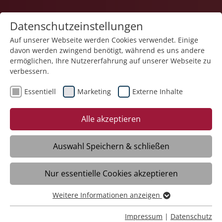
Datenschutzeinstellungen
Auf unserer Webseite werden Cookies verwendet. Einige
davon werden zwingend benötigt, während es uns andere
Pflege
ermöglichen, Ihre Nutzererfahrung auf unserer Webseite zu
verbessern.
Essentiell
Marketing
Externe Inhalte
Alle akzeptieren
Auswahl Speichern & schließen
Sozialstation St. Anna Weingarten
Nur essentielle Cookies akzeptieren
Daten
Weitere Informationen anzeigen
Essentiell
Essentielle Cookies werden für grundlegende Funktionen
Impressum
|
Datenschutz