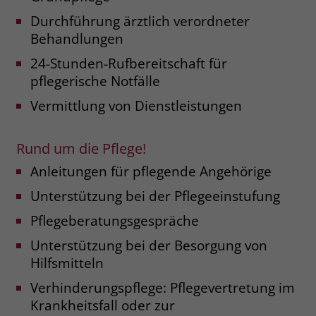
Durchführung ärztlich verordneter
Name
__cf_bm
Name
_gcl_au
Behandlungen
Anbieter
.fonts.net
24-Stunden-Rufbereitschaft für
Anbieter
Google Ads
pflegerische Notfälle
Laufzeit
30 Minuten
Laufzeit
90 Tage
Vermittlung von Dienstleistungen
This cookie, set by Cloudflare, is used to
Zweck
Zweck
Enthält eine zufallsgenerierte User-ID.
support Cloudflare Bot Management.
Rund um die Pflege!
Anleitungen für pflegende Angehörige
Name
_gcl_aw
Name
JSessionID
Unterstützung bei der Pflegeeinstufung
Anbieter
Google Ads
Anbieter
jobs.stiftung-liebenau.de
Pflegeberatungsgespräche
Laufzeit
90 Tage
Laufzeit
Session
Unterstützung bei der Besorgung von
Dieses Cookie wird gesetzt, wenn ein
Hilfsmitteln
Behält die Zustände des Benutzers bei
Zweck
User über einen Klick auf eine Google
allen Seitenanfragen bei.
Verhinderungspflege: Pflegevertretung im
Werbeanzeige auf die Website gelangt.
Krankheitsfall oder zur
Es enthält Informationen darüber,
Zweck