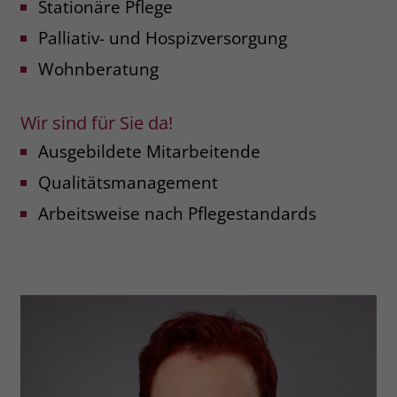
Stationäre Pflege
zeigen. Das _fbp-Cookie sammelt keine
persönlich identifizierbaren
Palliativ- und Hospizversorgung
Informationen und wird von Facebook
nur platziert, um Daten an das
Wohnberatung
Unternehmen zurückzusenden.
Wir sind für Sie da!
Ausgebildete Mitarbeitende
Qualitätsmanagement
Arbeitsweise nach Pflegestandards