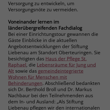
Versorgung zu entwickeln, um
Versorgungsnöte zu vermeiden.
Name
_fbp
Anbieter
Facebook
Voneinander lernen im
länderübergreifenden Fachdialog
Laufzeit
3 Monate
Bei einer Einrichtungstour gewannen die
Gäste Einblicke in die aktuellen
Der Zweck von _fbp ist vollständig auf
Angebotsentwicklungen der Stiftung
die Werbe- und Analysebemühungen
Liebenau am Standort Oberteuringen. Sie
von Facebook zurückzuführen. Dieses
Cookie ist ein Erstanbieter-Cookie, d. h.
besichtigten das
Haus der Pflege St.
Facebook platziert es, während ein
Raphael
, die
Lebensräume für Jung und
Verbraucher auf Facebook ist. Dieses
Alt
sowie das
gemeindeintegrierte
Cookie verfolgt die Besuche eines
Wohnen für Menschen mit
Nutzers auf verschiedenen Websites
Behinderungen
. Abschließend bedankten
und meldet dieses Verhalten an
Zweck
sich Dr. Berthold Broll und Dr. Markus
Facebook. Facebook kann dann die
Nachbaur bei den Teilnehmenden aus
gesammelten Daten nutzen, um den
Nutzer besser zu verstehen und
dem In- und Ausland: „Als Stiftung
bessere, relevantere Werbung zu
Liebenau pflegen wir den internationalen