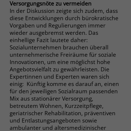
Versorgungsnöte zu vermeiden
welche Werbeanzeige geklickt wurde,
sodass erzielte Erfolge wie z.B.
In der Diskussion zeigte sich zudem, dass
Bestellungen oder Kontaktanfragen der
diese Entwicklungen durch bürokratische
Anzeige zugewiesen werden können.
Vorgaben und Regulierungen immer
wieder ausgebremst werden. Das
einhellige Fazit lautete daher:
Name
_gcl_dc
Sozialunternehmen brauchen überall
Anbieter
Google Ads
unternehmerische Freiräume für soziale
Innovationen, um eine möglichst hohe
Laufzeit
90 Tage
Angebotsvielfalt zu gewährleisten. Die
Expertinnen und Experten waren sich
Dieses Cookie wird gesetzt, wenn ein
einig: Künftig komme es darauf an, einen
User über einen Klick auf eine Google
für den jeweiligen Sozialraum passenden
Werbeanzeige auf die Website gelangt.
Mix aus stationärer Versorgung,
Es enthält Informationen darüber,
Zweck
welche Werbeanzeige geklickt wurde,
betreutem Wohnen, Kurzzeitpflege,
sodass erzielte Erfolge wie z.B.
geriatrischer Rehabilitation, präventiven
Bestellungen oder Kontaktanfragen der
und Entlastungsangeboten sowie
Anzeige zugewiesen werden können.
ambulanter und altersmedizinischer