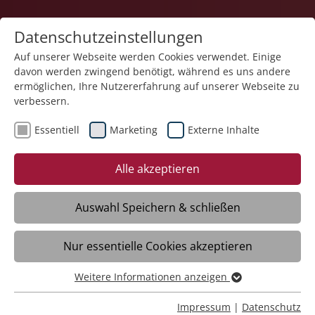
Datenschutzeinstellungen
Auf unserer Webseite werden Cookies verwendet. Einige
davon werden zwingend benötigt, während es uns andere
Quartiersarbeit
ermöglichen, Ihre Nutzererfahrung auf unserer Webseite zu
verbessern.
Essentiell
Marketing
Externe Inhalte
21.07.2025
Internationaler
Alle akzeptieren
Fachaustausch zur Zukunft
der Pflegeversorgung
Auswahl Speichern & schließen
Nur essentielle Cookies akzeptieren
Meckenbeuren – Rund 35 Gäste aus
Deutschland, Österreich, Italien,
Weitere Informationen anzeigen
Essentiell
Frankreich, Belgien, der Schweiz und der
Essentielle Cookies werden für grundlegende Funktionen
Impressum
|
Datenschutz
Slowakei folgten der Einladung des