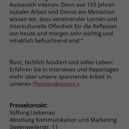
zeigen. Das _fbp-Cookie sammelt keine
Austausch intensiv. Denn aus 155 Jahren
persönlich identifizierbaren
sozialer Arbeit und Dienst am Menschen
Informationen und wird von Facebook
wissen wir, dass voneinander Lernen und
nur platziert, um Daten an das
interkulturelle Offenheit für die Reflexion
Unternehmen zurückzusenden.
von heute und morgen sehr wichtig und
inhaltlich befruchtend sind.“
Bunt, fachlich fundiert und voller Leben:
Erfahren Sie in Interviews und Reportagen
mehr über unsere spannende Arbeit in
unseren
Themendossiers >
Pressekontakt:
Stiftung Liebenau
Abteilung Kommunikation und Marketing
Siggenweilerstr. 11