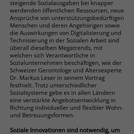
steigende Sozialausgaben bei knapper
Name
__cf_bm
werdenden öffentlichen Ressourcen, neue
Name
_gcl_au
Ansprüche von unterstützungsbedürftigen
Anbieter
.fonts.net
Menschen und deren Angehörigen sowie
Anbieter
Google Ads
die Auswirkungen von Digitalisierung und
Laufzeit
30 Minuten
Technisierung in der Sozialen Arbeit sind
Laufzeit
90 Tage
überall dieselben Megatrends, mit
This cookie, set by Cloudflare, is used to
Zweck
Zweck
Enthält eine zufallsgenerierte User-ID.
welchen sich Verantwortliche in
support Cloudflare Bot Management.
Sozialunternehmen beschäftigen, wie der
Schweizer Gerontologe und Altersexperte
Name
_gcl_aw
Name
JSessionID
Dr. Markus Leser in seinem Vortrag
festhielt. Trotz unterschiedlicher
Anbieter
Google Ads
Anbieter
jobs.stiftung-liebenau.de
Sozialsysteme gebe es in allen Ländern
Laufzeit
90 Tage
eine verstärkte Angebotsentwicklung in
Laufzeit
Session
Richtung individueller und flexibler Wohn-
Dieses Cookie wird gesetzt, wenn ein
Behält die Zustände des Benutzers bei
und Betreuungsformen.
Zweck
User über einen Klick auf eine Google
allen Seitenanfragen bei.
Werbeanzeige auf die Website gelangt.
Soziale Innovationen sind notwendig, um
Es enthält Informationen darüber,
Zweck