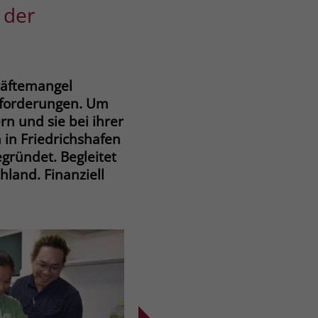
 der
räftemangel
sforderungen. Um
rn und sie bei ihrer
n in Friedrichshafen
egründet. Begleitet
hland. Finanziell