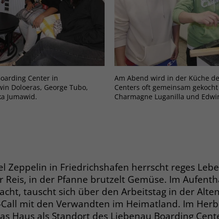
Zweck
dass Aktionen, die bei späteren Besuchen
Name
PHPSESSID
derselben Website durchgeführt werden, mit
derselben Benutzerkennung verknüpft
Anbieter
stiftung-liebenau.de
werden.
Laufzeit
Session
Name
_clsk
Behält die Zustände des Benutzers bei allen
oarding Center in
Am Abend wird in der Küche de
Zweck
Edwin Doloeras, George Tubo,
Centers oft gemeinsam gekocht (v.
Seitenanfragen bei.
Anbieter
www.clarity.ms
ka Jumawid.
Charmagne Luganilla und Edwin
Laufzeit
1 Jahr
Name
cookie_optin
Microsoft Clarity setzt dieses Cookie, um die
Anbieter
www.stiftung-liebenau.de
Seitenaufrufe eines Benutzers zu speichern
Zweck
und in einer einzigen Sitzungsaufzeichnung
Laufzeit
1 Monat
l Zeppelin in Friedrichshafen herrscht reges Leb
zusammenzufassen.
r Reis, in der Pfanne brutzelt Gemüse. Im Aufenth
Behält die Zustimmung des Benutzers zum
Zweck
cht, tauscht sich über den Arbeitstag in der Alte
Cookie Opt-In
Name
_gcl_au
eo-Call mit den Verwandten im Heimatland. Im Herb
das Haus als Standort des Liebenau Boarding Cent