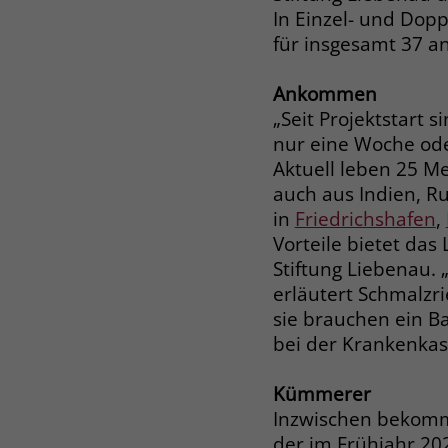
In Einzel- und Dop
für insgesamt 37 a
Ankommen
„Seit Projektstart
nur eine Woche oder
Aktuell leben 25 M
auch aus Indien, Ru
in
Friedrichshafen
,
Vorteile bietet das
Stiftung Liebenau. 
erläutert Schmalzr
sie brauchen ein 
bei der Krankenka
Kümmerer
Inzwischen bekomm
der im Frühjahr 20