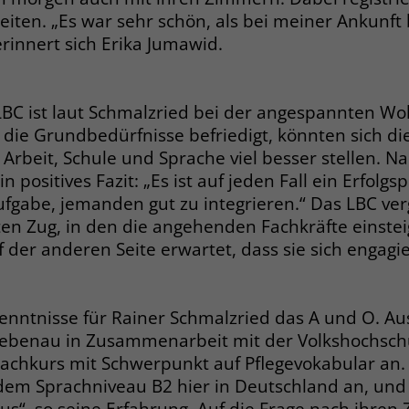
eiten. „Es war sehr schön, als bei meiner Ankunf
Laufzeit
3 Monate
erinnert sich Erika Jumawid.
Der Zweck von _fbp ist vollständig auf die
Werbe- und Analysebemühungen von
LBC ist laut Schmalzried bei der angespannten W
Facebook zurückzuführen. Dieses Cookie ist
 die Grundbedürfnisse befriedigt, könnten sich 
ein Erstanbieter-Cookie, d. h. Facebook
platziert es, während ein Verbraucher auf
rbeit, Schule und Sprache viel besser stellen. N
Facebook ist. Dieses Cookie verfolgt die
n positives Fazit: „Es ist auf jeden Fall ein Erfolgsp
Besuche eines Nutzers auf verschiedenen
ufgabe, jemanden gut zu integrieren.“ Das LBC verg
Websites und meldet dieses Verhalten an
en Zug, in den die angehenden Fachkräfte einste
Zweck
Facebook. Facebook kann dann die
 der anderen Seite erwartet, dass sie sich engagi
gesammelten Daten nutzen, um den Nutzer
besser zu verstehen und bessere, relevantere
Werbung zu zeigen. Das _fbp-Cookie sammelt
enntnisse für Rainer Schmalzried das A und O. A
keine persönlich identifizierbaren
Informationen und wird von Facebook nur
 Liebenau in Zusammenarbeit mit der Volkshochsch
platziert, um Daten an das Unternehmen
achkurs mit Schwerpunkt auf Pflegevokabular an
zurückzusenden.
em Sprachniveau B2 hier in Deutschland an, und
aus“, so seine Erfahrung. Auf die Frage nach ihren 