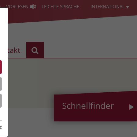
E
VORLESEN
LEICHTE SPRACHE
INTERNATIONAL
ontakt
Schnellfinder
z