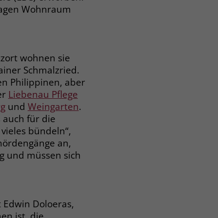
 Etagen Wohnraum
tzort wohnen sie
ainer Schmalzried.
n Philippinen, aber
er
Liebenau Pflege
rg
und
Weingarten
.
 auch für die
 vieles bündeln“,
ehördengänge an,
ag und müssen sich
 Edwin Doloeras,
n ist, die