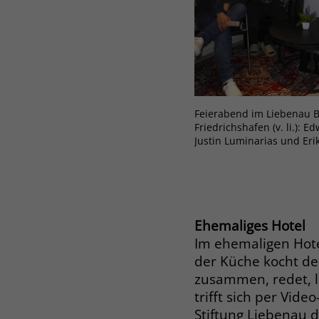
Feierabend im Liebenau B
Friedrichshafen (v. li.): 
Justin Luminarias und Eri
Ehemaliges Hotel
Im ehemaligen Hote
der Küche kocht de
zusammen, redet, la
trifft sich per Vid
Stiftung Liebenau 