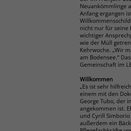
Neuankömmlinge an 
Anfang ergangen ist
Willkommensschild 
nicht nur für sein
wichtiger Ansprechp
wie der Müll getre
Kehrwoche. „Wir ma
am Bodensee.“ Das 
Gemeinschaft im LB
Willkommen
„Es ist sehr hilfr
einem mit den Dokum
George Tubo, der 
angekommen ist. Eb
und Cyrill Simborio 
außerdem ein Bäcke
Pflegefachkräfte v