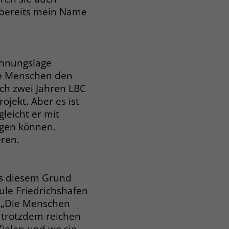
t bereits mein Name
ohnungslage
die Menschen den
ach zwei Jahren LBC
rojekt. Aber es ist
leicht er mit
igen können.
eren.
us diesem Grund
ule Friedrichshafen
. „Die Menschen
 trotzdem reichen
Zielen und wo sie