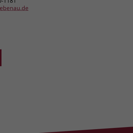
0-1181
liebenau.de