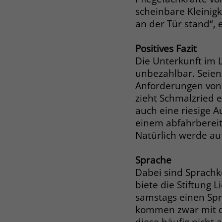
scheinbare Kleinigk
an der Tür stand“, 
Positives Fazit
Die Unterkunft im 
unbezahlbar. Seien
Anforderungen von A
zieht Schmalzried ei
auch eine riesige A
einem abfahrbereit
Natürlich werde auf
Sprache
Dabei sind Sprachk
biete die Stiftung
samstags einen Spr
kommen zwar mit d
diese häufig nicht 