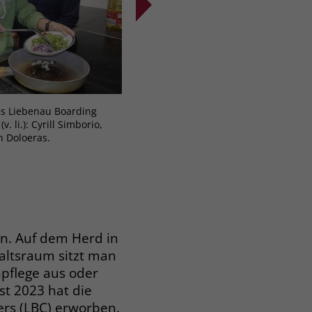
s Liebenau Boarding
v. li.: Justin Luminarias, Charmagne L
 li.): Cyrill Simborio,
Jumawid, Cyrill Simborio und George
 Doloeras.
September 2025 von den Philippinen
Boarding Center in Friedrichshafen
Unterstützt werden sie von Edwin Do
Koordinator Rainer Schmalzried.
en. Auf dem Herd in
altsraum sitzt man
npflege aus oder
st 2023 hat die
ers (LBC) erworben.