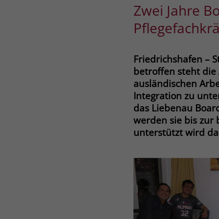
Zwei Jahre B
Pflegefachkr
Friedrichshafen –
betroffen steht di
ausländischen Arbei
Integration zu unte
das Liebenau Boardi
werden sie bis zur 
unterstützt wird d