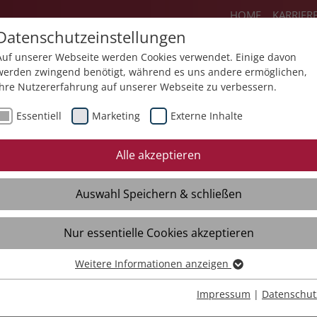
HOME
KARRIER
Datenschutzeinstellungen
Auf unserer Webseite werden Cookies verwendet. Einige davon
werden zwingend benötigt, während es uns andere ermöglichen,
Ihre Nutzererfahrung auf unserer Webseite zu verbessern.
Angebote
Über uns
Aktuelles
K
Essentiell
Marketing
Externe Inhalte
Neues
Mediathek
Termine
Alle akzeptieren
zeittöne
Auswahl Speichern & schließen
Seelsorge
Podcast
Nur essentielle Cookies akzeptieren
Weitere Informationen anzeigen
Essentiell
Essentielle Cookies werden für grundlegende Funktionen der
Impressum
|
Datenschut
Webseite benötigt. Dadurch ist gewährleistet, dass die Webseite