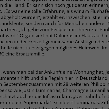
die Hand. Er kann sich noch gut daran erinnern
. „Es war eine tolle Erfahrung, als wir am Flugha
Name
_gcl_dc
abgeholt wurden“, erzählt er. Inzwischen ist er 
e Landsleute, sondern auch für Menschen anderer N
Anbieter
Google Ads
artner. „Ich gehe zum Beispiel mit ihnen zur Ban
Laufzeit
90 Tage
nnt wird.“ Organisiert hat Doloeras im Haus auch 
chen in der Freizeit gemeinsame Ausflüge oder 
Dieses Cookie wird gesetzt, wenn ein User
helfe nicht zuletzt gegen mögliches Heimweh. Im 
über einen Klick auf eine Google
C eine Ersatzfamilie.
Werbeanzeige auf die Website gelangt. Es
enthält Informationen darüber, welche
Zweck
Werbeanzeige geklickt wurde, sodass erzielte
Erfolge wie z.B. Bestellungen oder
eich, wenn man bei der Ankunft eine Wohnung hat, 
Kontaktanfragen der Anzeige zugewiesen
enten hilft und die Regeln hier in Deutschland e
werden können.
im September zusammen mit 28 weiteren Philippi
enso wie Justin Luminarias, Charmagne Luganilla
schätzt auch er die Infrastruktur. „Der Bahnhof ist
Name
_fbp
r und ein Supermarkt“, schildert Luminarias. Zuf
on morgen auch mit ihren Zimmern. Dabei registrie
Anbieter
Facebook