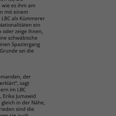
, wie es ihm am
fen mit einem
im LBC als Kümmerer
ationalitäten ein
k oder zeige ihnen,
eine schwäbische
einen Spaziergang
Grunde sei die
jemanden, der
rklärt“, sagt
nern im LBC
, Erika Jumawid
 gleich in der Nähe,
rieden sind die
ren sie auch