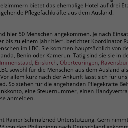
Anbieter
Google Ads
Name
__cf_bm
pelzimmern bietet das ehemalige Hotel auf drei
ngehende Pflegefachkräfte aus dem Ausland.
Laufzeit
90 Tage
Anbieter
.fonts.net
Zweck
Enthält eine zufallsgenerierte User-ID.
Laufzeit
30 Minuten
 sind hier 50 Menschen angekommen. Je nach Einsa
This cookie, set by Cloudflare, is used to
 bis zu einem Jahr hier“, berichtet Koordinator R
Zweck
Name
_gcl_aw
support Cloudflare Bot Management.
enschen im LBC. Sie kommen hauptsächlich von de
anda, Benin oder Kamerun. Tätig sind sie sie in d
Anbieter
Google Ads
Immenstaad
,
Eriskirch
,
Oberteuringen
,
Ravensbu
Name
JSessionID
Laufzeit
90 Tage
 LBC sowohl für die Menschen aus dem Ausland als
„Vor allem kurz nach der Ankunft lässt sich für uns
Anbieter
jobs.stiftung-liebenau.de
Dieses Cookie wird gesetzt, wenn ein User
ied. So stehen für die angehenden Pflegekräfte B
über einen Klick auf eine Google
Laufzeit
Session
Bankkonto, eine Steuernummer, einen Handyvertr
Werbeanzeige auf die Website gelangt. Es
sse anmelden.
enthält Informationen darüber, welche
Behält die Zustände des Benutzers bei allen
Zweck
Zweck
Werbeanzeige geklickt wurde, sodass erzielte
Seitenanfragen bei.
Erfolge wie z.B. Bestellungen oder
Kontaktanfragen der Anzeige zugewiesen
t Rainer Schmalzried Unterstützung. Gern nimmt
werden können.
23 von den Philippinen nach Deutschland gekomme