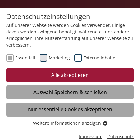
Datenschutzeinstellungen
Auf unserer Webseite werden Cookies verwendet. Einige
davon werden zwingend benötigt, während es uns andere
Pflege
ermöglichen, Ihre Nutzererfahrung auf unserer Webseite zu
verbessern.
Essentiell
Marketing
Externe Inhalte
06.10.2025
Glücklich ins Ziel beim
Alle akzeptieren
Einstein-Marathon
Auswahl Speichern & schließen
Ulm – Wahrhafter Gewinner war das
Nur essentielle Cookies akzeptieren
Team des Olga und Josef Kögel Hauses der
Stiftung Liebenau in Ulm-Wiblingen.
Weitere Informationen anzeigen
Insgesamt sieben Mitarbeitende und
Essentiell
ehrenamtlich Engagierte haben am 28.
Essentielle Cookies werden für grundlegende Funktionen
Impressum
|
Datenschutz