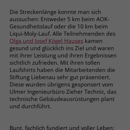
Browsers und die Einstellungen
Die Streckenlänge konnte man sich
exklusiv für diese Website zu speichern.
Name
PHPSESSID
Zweck
Dadurch wird gewährleistet, dass
aussuchen: Entweder 5 km beim AOK-
Aktionen, die bei späteren Besuchen
Gesundheitslauf oder die 10 km beim
Anbieter
stiftung-liebenau.de
derselben Website durchgeführt
Liqui-Moly-Lauf. Alle Teilnehmenden des
werden, mit derselben
Laufzeit
Session
Olga und Josef Kögel Hauses
kamen
Benutzerkennung verknüpft werden.
gesund und glücklich ins Ziel und waren
Behält die Zustände des Benutzers bei
mit ihrer Leistung und ihren Ergebnissen
Zweck
allen Seitenanfragen bei.
sichtlich zufrieden. Mit ihren tollen
Name
_clsk
Laufshirts haben die Mitarbeitenden die
Anbieter
www.clarity.ms
Stiftung Liebenau sehr gut präsentiert.
Name
cookie_optin
Diese wurden übrigens gesponsert vom
Laufzeit
1 Jahr
Anbieter
www.stiftung-liebenau.de
Ulmer Ingenieurbüro Zieher Technic, das
technische Gebäudeausrüstungen plant
Microsoft Clarity setzt dieses Cookie,
Laufzeit
1 Monat
und durchführt.
um die Seitenaufrufe eines Benutzers
Zweck
zu speichern und in einer einzigen
Behält die Zustimmung des Benutzers
Zweck
Sitzungsaufzeichnung
zum Cookie Opt-In
zusammenzufassen.
Bunt, fachlich fundiert und voller Leben: