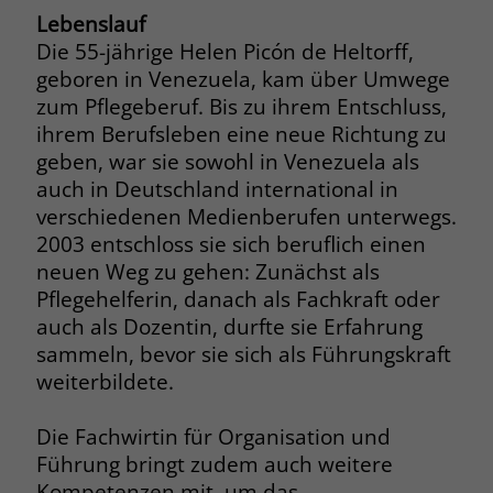
Browsers und die Einstellungen
Lebenslauf
exklusiv für diese Website zu speichern.
Die 55-jährige Helen Picón de Heltorff,
Name
PHPSESSID
Zweck
Dadurch wird gewährleistet, dass
geboren in Venezuela, kam über Umwege
Aktionen, die bei späteren Besuchen
Anbieter
stiftung-liebenau.de
zum Pflegeberuf. Bis zu ihrem Entschluss,
derselben Website durchgeführt
ihrem Berufsleben eine neue Richtung zu
werden, mit derselben
Laufzeit
Session
geben, war sie sowohl in Venezuela als
Benutzerkennung verknüpft werden.
auch in Deutschland international in
Behält die Zustände des Benutzers bei
Zweck
verschiedenen Medienberufen unterwegs.
allen Seitenanfragen bei.
Name
_clsk
2003 entschloss sie sich beruflich einen
neuen Weg zu gehen: Zunächst als
Anbieter
www.clarity.ms
Name
cookie_optin
Pflegehelferin, danach als Fachkraft oder
auch als Dozentin, durfte sie Erfahrung
Laufzeit
1 Jahr
Anbieter
www.stiftung-liebenau.de
sammeln, bevor sie sich als Führungskraft
Microsoft Clarity setzt dieses Cookie,
weiterbildete.
Laufzeit
1 Monat
um die Seitenaufrufe eines Benutzers
Zweck
zu speichern und in einer einzigen
Behält die Zustimmung des Benutzers
Die Fachwirtin für Organisation und
Zweck
Sitzungsaufzeichnung
zum Cookie Opt-In
Führung bringt zudem auch weitere
zusammenzufassen.
Kompetenzen mit, um das