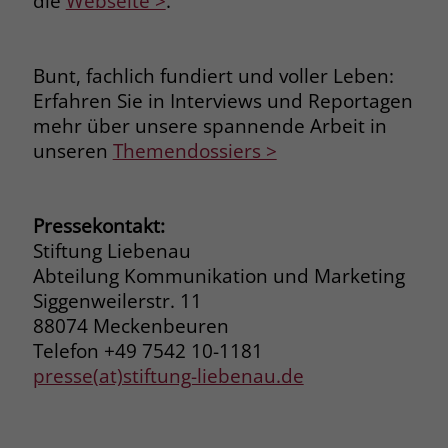
die
Webseite >
.
welche Werbeanzeige geklickt wurde,
sodass erzielte Erfolge wie z.B.
Bestellungen oder Kontaktanfragen der
Bunt, fachlich fundiert und voller Leben:
Anzeige zugewiesen werden können.
Erfahren Sie in Interviews und Reportagen
mehr über unsere spannende Arbeit in
Name
_gcl_dc
unseren
Themendossiers >
Anbieter
Google Ads
Pressekontakt:
Laufzeit
90 Tage
Stiftung Liebenau
Dieses Cookie wird gesetzt, wenn ein
Abteilung Kommunikation und Marketing
User über einen Klick auf eine Google
Siggenweilerstr. 11
Werbeanzeige auf die Website gelangt.
88074 Meckenbeuren
Es enthält Informationen darüber,
Zweck
Telefon +49 7542 10-1181
welche Werbeanzeige geklickt wurde,
presse(at)stiftung-liebenau.de
sodass erzielte Erfolge wie z.B.
Bestellungen oder Kontaktanfragen der
Anzeige zugewiesen werden können.