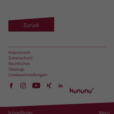
Name
_fbp
Anbieter
Facebook
Zurück
Laufzeit
3 Monate
Der Zweck von _fbp ist vollständig auf
die Werbe- und Analysebemühungen
Impressum
von Facebook zurückzuführen. Dieses
Datenschutz
Cookie ist ein Erstanbieter-Cookie, d. h.
Rechtliches
Facebook platziert es, während ein
Sitemap
Verbraucher auf Facebook ist. Dieses
Cookieeinstellungen
Cookie verfolgt die Besuche eines
Nutzers auf verschiedenen Websites
und meldet dieses Verhalten an
Zweck
Facebook. Facebook kann dann die
gesammelten Daten nutzen, um den
Nutzer besser zu verstehen und
bessere, relevantere Werbung zu
Schnellfinder
Menü