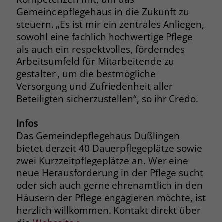
Gemeindepflegehaus in die Zukunft zu
Name
__cf_bm
steuern. „Es ist mir ein zentrales Anliegen,
Name
_gcl_au
sowohl eine fachlich hochwertige Pflege
Anbieter
.fonts.net
Anbieter
Google Ads
als auch ein respektvolles, förderndes
Laufzeit
30 Minuten
Arbeitsumfeld für Mitarbeitende zu
Laufzeit
90 Tage
gestalten, um die bestmögliche
This cookie, set by Cloudflare, is used to
Versorgung und Zufriedenheit aller
Zweck
Zweck
Enthält eine zufallsgenerierte User-ID.
support Cloudflare Bot Management.
Beteiligten sicherzustellen“, so ihr Credo.
Name
_gcl_aw
Infos
Name
JSessionID
Das Gemeindepflegehaus Dußlingen
Anbieter
Google Ads
Anbieter
jobs.stiftung-liebenau.de
bietet derzeit 40 Dauerpflegeplätze sowie
zwei Kurzzeitpflegeplätze an. Wer eine
Laufzeit
90 Tage
Laufzeit
Session
neue Herausforderung in der Pflege sucht
Dieses Cookie wird gesetzt, wenn ein
oder sich auch gerne ehrenamtlich in den
Behält die Zustände des Benutzers bei
Zweck
User über einen Klick auf eine Google
Häusern der Pflege engagieren möchte, ist
allen Seitenanfragen bei.
Werbeanzeige auf die Website gelangt.
herzlich willkommen. Kontakt direkt über
Es enthält Informationen darüber,
Zweck