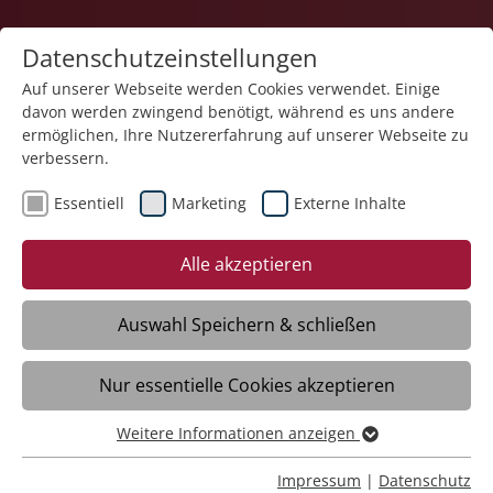
Datenschutzeinstellungen
Auf unserer Webseite werden Cookies verwendet. Einige
davon werden zwingend benötigt, während es uns andere
Pflege
ermöglichen, Ihre Nutzererfahrung auf unserer Webseite zu
verbessern.
Essentiell
Marketing
Externe Inhalte
11.07.2025
Neue Einrichtungsleitung in
Alle akzeptieren
Dußlingen
Auswahl Speichern & schließen
Dusslingen – Das Gemeindepflegehaus
Nur essentielle Cookies akzeptieren
Dußlingen der Stiftung Liebenau hat seit
1. Juli eine neue Einrichtungs- und
Weitere Informationen anzeigen
Pflegedienstleitung in Personalunion.
Essentiell
Helen Picón de Heltorff hat die Nachfolge
Essentielle Cookies werden für grundlegende Funktionen
Impressum
|
Datenschutz